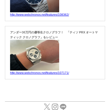
http://www.webchronos.net/features/108362/
アンダー30万円の優等生クロノグラフ！ 「ティソ PRX オートマ
ティック クロノグラフ」をレビュー
http://www.webchronos.net/features/107171/