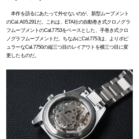
本作を語るにあたって外せないのが、新型ムーブメント
のCal. A05.291だ。これは、ETA社の自動巻き式クロノグラ
フムーブメントのCal.7753をベースとした、手巻き式クロ
ノグラフムーブメントだ。ちなみにCal.7753は、よりポピ
ュラーなCal.7750の縦三つ目のレイアウトを横三つ目に変
更したものだ。