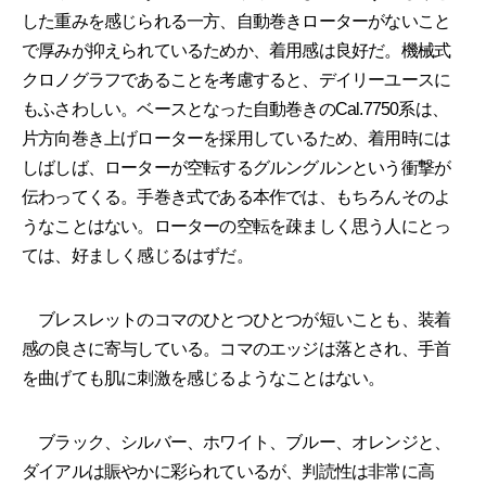
した重みを感じられる一方、自動巻きローターがないこと
で厚みが抑えられているためか、着用感は良好だ。機械式
クロノグラフであることを考慮すると、デイリーユースに
もふさわしい。ベースとなった自動巻きのCal.7750系は、
片方向巻き上げローターを採用しているため、着用時には
しばしば、ローターが空転するグルングルンという衝撃が
伝わってくる。手巻き式である本作では、もちろんそのよ
うなことはない。ローターの空転を疎ましく思う人にとっ
ては、好ましく感じるはずだ。
ブレスレットのコマのひとつひとつが短いことも、装着
感の良さに寄与している。コマのエッジは落とされ、手首
を曲げても肌に刺激を感じるようなことはない。
ブラック、シルバー、ホワイト、ブルー、オレンジと、
ダイアルは賑やかに彩られているが、判読性は非常に高