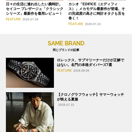
日々の生活に連れ出したい腕時計。
カシオ「EDIFICE（エディフィ
セイコー プレザージュ「クラシック
ス）」メカモデル最新作が登場。そ
シリーズ」最新作を着用レビュー！
の完成度の高さに時計オタクも舌を
巻く！
FEATURE
2026.07.28
FEATURE
2026.07.23
SAME BRAND
同じブランドの記事
ロレックス、サブマリーナーだけが正解で
はない。名門の本格ダイバーズ7選
FEATURE
2026.08.06
【クロノグラフウォッチ】サマーウォッチ
が映える夏服
2026.07.22