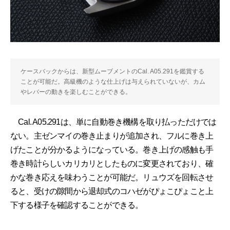
ケースバックからは、新型ムーブメントのCal. A05.291を鑑賞する
ことが可能だ。高級機のような仕上げは与えられていないが、カム
やレバーの動きを楽しむことができる。
Cal. A05.291は、単に自動巻き機構を取り払っただけでは
ない。主ゼンマイの巻き止まりが追加され、フルに巻き上
げたことが分かるようになっている。巻き上げの感触も手
巻き時計らしいカリカリとしたものに変更されており、確
かな巻き応えを味わうことが可能だ。リュウズを回転させ
ると、受けの隙間から退却式のコハゼがぴょこぴょこと上
下する様子を確認することができる。