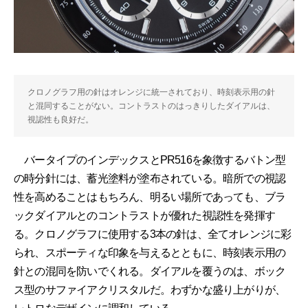
クロノグラフ用の針はオレンジに統一されており、時刻表示用の針
と混同することがない。コントラストのはっきりしたダイアルは、
視認性も良好だ。
バータイプのインデックスとPR516を象徴するバトン型
の時分針には、蓄光塗料が塗布されている。暗所での視認
性を高めることはもちろん、明るい場所であっても、ブラ
ックダイアルとのコントラストが優れた視認性を発揮す
る。クロノグラフに使用する3本の針は、全てオレンジに彩
られ、スポーティな印象を与えるとともに、時刻表示用の
針との混同を防いでくれる。ダイアルを覆うのは、ボック
ス型のサファイアクリスタルだ。わずかな盛り上がりが、