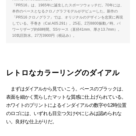
「PR516」は、1965年に誕生したスポーツウォッチだ。70年には、
本作のベースとなるクロノグラフモデルがデビューした。新作の
「PR516 クロノグラフ」では、オリジナルのデザインを忠実に再現
している。手巻き（Cal.A05.291）。25石。2万8800振動／時。パ
ワーリザーブ約68時間。SSケース（直径41mm、厚さ13.7mm）。
10気圧防水。27万3900円（税込み）。
レトロなカラーリングのダイアル
まずはダイアルから見ていこう。ベースのブラックは、
表面を細かく荒らしたマットな質感に仕上げられている。
ホワイトのプリントによるインダイアルの数字や12時位置
のロゴには、いずれも目立つ欠けやにじみは認められな
い。良好な仕上がりだ。