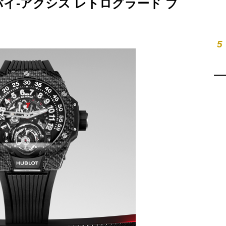
 バイ-アクシス レトログラード ブ
5