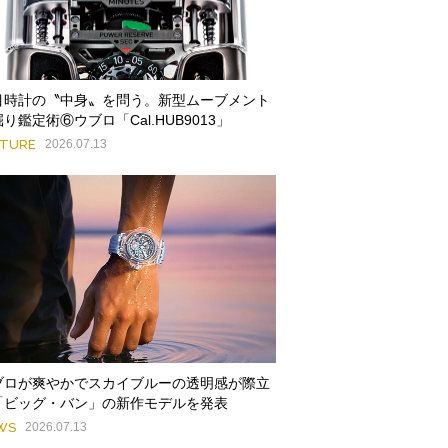
目時計の〝中身〟を問う。新型ムーブメント
り鑑定術⑥ウブロ「Cal.HUB9013」
ATURE
2026.07.13
ブロが爽やかでスカイブルーの透明感が際立
「ビッグ・バン」の新作モデルを発表
WS
2026.07.13