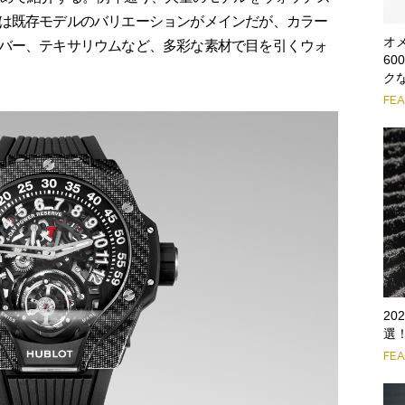
は既存モデルのバリエーションがメインだが、カラー
オ
バー、テキサリウムなど、多彩な素材で目を引くウォ
6
ク
FE
2
選
FE