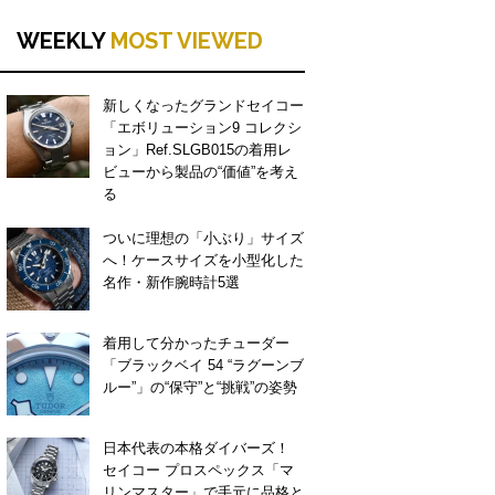
WEEKLY
MOST VIEWED
新しくなったグランドセイコー
「エボリューション9 コレクシ
ョン」Ref.SLGB015の着用レ
ビューから製品の“価値”を考え
る
ついに理想の「小ぶり」サイズ
へ！ケースサイズを小型化した
名作・新作腕時計5選
着用して分かったチューダー
「ブラックベイ 54 “ラグーンブ
ルー”」の“保守”と“挑戦”の姿勢
日本代表の本格ダイバーズ！
セイコー プロスペックス「マ
リンマスター」で手元に品格と