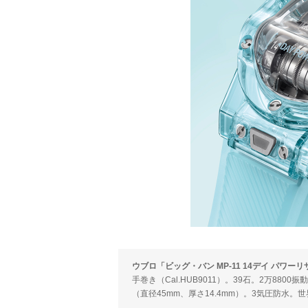
ウブロ「ビッグ・バン MP-11 14デイ パワ
手巻き（Cal.HUB9011）。39石。2万8
（直径45mm、厚さ14.4mm）。3気圧防水。世