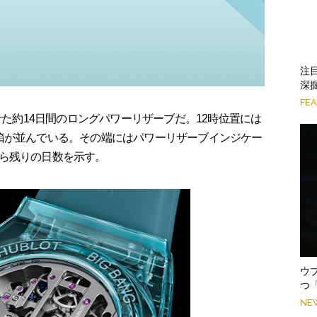
注
深掘
FE
せた約14日間のロングパワーリザーブだ。12時位置には
箱が並んでいる。その端にはパワーリザーブインジケー
ら残りの日数を示す。
ウ
つ
NE