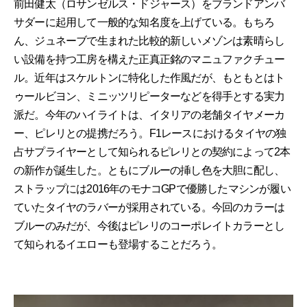
前田健太（ロサンゼルス・ドジャース）をブランドアンバ
サダーに起用して一般的な知名度を上げている。もちろ
ん、ジュネーブで生まれた比較的新しいメゾンは素晴らし
い設備を持つ工房を構えた正真正銘のマニュファクチュー
ル。近年はスケルトンに特化した作風だが、もともとはト
ゥールビヨン、ミニッツリピーターなどを得手とする実力
派だ。今年のハイライトは、イタリアの老舗タイヤメーカ
ー、ピレリとの提携だろう。F1レースにおけるタイヤの独
占サプライヤーとして知られるピレリとの契約によって2本
の新作が誕生した。ともにブルーの挿し色を大胆に配し、
ストラップには2016年のモナコGPで優勝したマシンが履い
ていたタイヤのラバーが採用されている。今回のカラーは
ブルーのみだが、今後はピレリのコーポレイトカラーとし
て知られるイエローも登場することだろう。