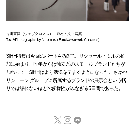
古川直昌（ウェブクロノス）：取材・⽂・写真
Text&Photographs by Naomasa Furukawa(web Chronos)
SIHH特集は今回のパート4で終了。リシャール・ミルの参
加に始まり、昨年からは独立系のスモールブランドたちが
加わって、SIHHはより活況を呈するようになった。もはや
リシュモン グループに所属するブランドの展示会という括
りでは語れないほどの多様性がみなぎる5日間であった。