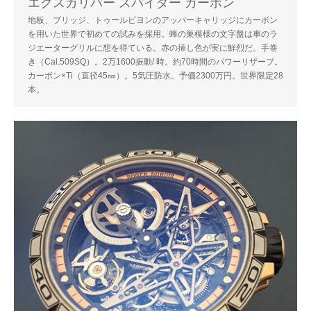
エクスカリバー スパイダー カーボン
地板、ブリッジ、トゥールビヨンのアッパーキャリッジにカーボン
を用いた世界で初めての試みを採用。蜂の巣模様の文字盤は車のラ
ジエーターグリルに想を得ている。赤の挿し色が実に鮮烈だ。手巻
き（Cal.509SQ）。2万1600振動/ 時。約70時間のパワーリザーブ。
カーボン×Ti（直径45㎜）。5気圧防水。予価2300万円。世界限定28
本。