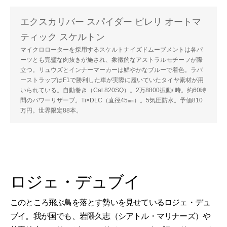
エクスカリバー スパイダー ピレリ オートマ
ティック スケルトン
マイクロローターを採用するスケルトナイズドムーブメントは各パ
ーツとも完璧な肉抜きが施され、象徴的なアストラルモチーフが際
立つ。リュウズとインナーマーカーは鮮やかなブルーで着色。ラバ
ーストラップはF1で勝利した車が実際に履いていたタイヤ素材が用
いられている。自動巻き（Cal.820SQ）。2万8800振動/ 時。約60時
間のパワーリザーブ。Ti×DLC（直径45㎜）。5気圧防水。予価810
万円。世界限定88本。
ロジェ・デュブイ
このところ飛ぶ鳥を落とす勢いを見せているロジェ・デュ
ブイ。我が国でも、岩隈久志（シアトル・マリナーズ）や