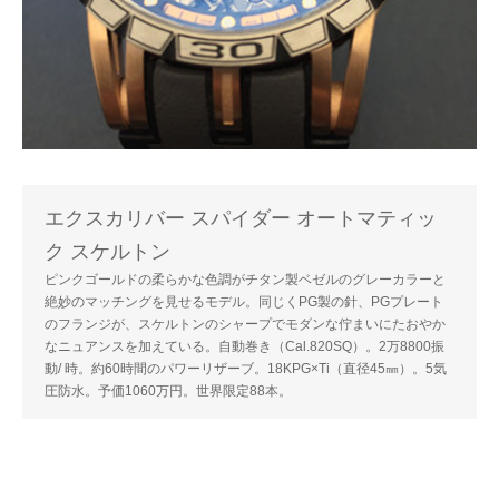
エクスカリバー スパイダー オートマティッ
ク スケルトン
ピンクゴールドの柔らかな色調がチタン製ベゼルのグレーカラーと
絶妙のマッチングを見せるモデル。同じくPG製の針、PGプレート
のフランジが、スケルトンのシャープでモダンな佇まいにたおやか
なニュアンスを加えている。自動巻き（Cal.820SQ）。2万8800振
動/ 時。約60時間のパワーリザーブ。18KPG×Ti（直径45㎜）。5気
圧防水。予価1060万円。世界限定88本。