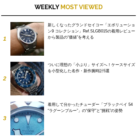
WEEKLY
MOST VIEWED
新しくなったグランドセイコー「エボリューショ
ン9 コレクション」Ref.SLGB015の着用レビュー
から製品の“価値”を考える
1
ついに理想の「小ぶり」サイズへ！ケースサイズ
を小型化した名作・新作腕時計5選
2
着用して分かったチューダー「ブラックベイ 54
“ラグーンブルー”」の“保守”と“挑戦”の姿勢
3