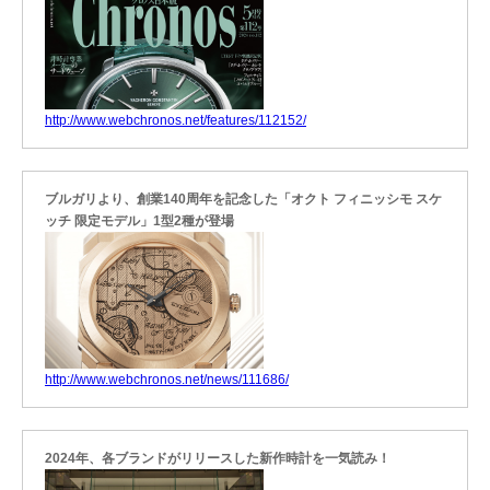
http://www.webchronos.net/features/112152/
ブルガリより、創業140周年を記念した「オクト フィニッシモ スケ
ッチ 限定モデル」1型2種が登場
http://www.webchronos.net/news/111686/
2024年、各ブランドがリリースした新作時計を一気読み！