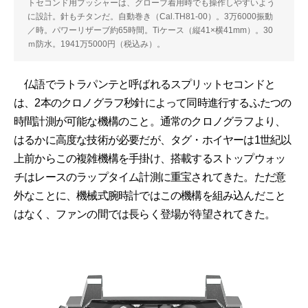
トセコンド用プッシャーは、グローブ着用時でも操作しやすいよう
に設計。針もチタンだ。自動巻き（Cal.TH81-00）。3万6000振動
／時。パワーリザーブ約65時間。Tiケース（縦41×横41mm）。30
ｍ防水。1941万5000円（税込み）。
仏語でラトラパンテと呼ばれるスプリットセコンドと
は、2本のクロノグラフ秒針によって同時進行するふたつの
時間計測が可能な機構のこと。通常のクロノグラフより、
はるかに高度な技術が必要だが、タグ・ホイヤーは1世紀以
上前からこの複雑機構を手掛け、搭載するストップウォッ
チはレースのラップタイム計測に重宝されてきた。ただ意
外なことに、機械式腕時計ではこの機構を組み込んだこと
はなく、ファンの間では長らく登場が待望されてきた。