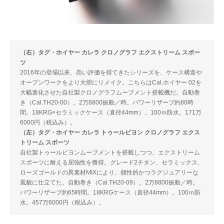
（右）タグ・ホイヤー カレラ クロノグラフ エクストリーム スポー
ツ
2016年の登場以来、高い評価を得てきたシリーズを、ケース構造や
オープンワークをより大胆にリメイク。こちらはCal.ホイヤー 02を
大幅進化させた自社製クロノグラフムーブメント搭載機だ。自動巻
き（Cal.TH20-00）。2万8800振動／時。パワーリザーブ約80時
間。18KRG×セラミックケース（直径44mm）。100ｍ防水。171万
6000円（税込み）。
（左）タグ・ホイヤー カレラ トゥールビヨン クロノグラフ エクス
トリーム スポーツ
自社製トゥールビヨンムーブメントを搭載しつつ、エクストリーム
スポーツに耐える屈強性を獲得。グレード2チタン、セラミックス、
ローズゴールドの異素材MIXにより、個性的かつラグジュアリーな
風貌に仕立てた。自動巻き（Cal.TH20-09）。2万8800振動／時。
パワーリザーブ約65時間。18KRGケース（直径44mm）。100ｍ防
水。457万6000円（税込み）。