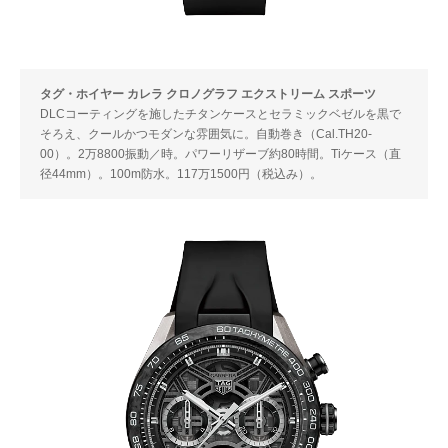
タグ・ホイヤー カレラ クロノグラフ エクストリーム スポーツ
DLCコーティングを施したチタンケースとセラミックベゼルを黒で
そろえ、クールかつモダンな雰囲気に。自動巻き（Cal.TH20-
00）。2万8800振動／時。パワーリザーブ約80時間。Tiケース（直
径44mm）。100m防水。117万1500円（税込み）。