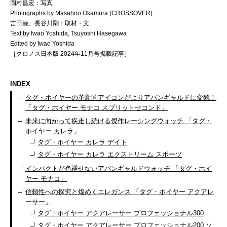
岡村昌宏：写真
Photographs by Masahiro Okamura (CROSSOVER)
吉田巌、長谷川剛：取材・文
Text by Iwao Yoshida, Tsuyoshi Hasegawa
Edited by Iwao Yoshida
［クロノス日本版 2024年11月号掲載記事］
INDEX
タグ・ホイヤーの革新的アイコンがよりアバンギャルドに変貌！
「タグ・ホイヤー モナコ スプリットセコンド」
未来に向かって疾走し続ける傑作レーシングウォッチ 「タグ・
ホイヤー カレラ」
タグ・ホイヤー カレラ デイト
タグ・ホイヤー カレラ エクストリーム スポーツ
インパクトが色褪せないアバンギャルドウォッチ 「タグ・ホイ
ヤー モナコ」
信頼性への探究と煌めくエレガンス 「タグ・ホイヤー アクアレ
ーサー」
タグ・ホイヤー アクアレーサー プロフェッショナル300
タグ・ホイヤー アクアレーサー プロフェッショナル200 ソ