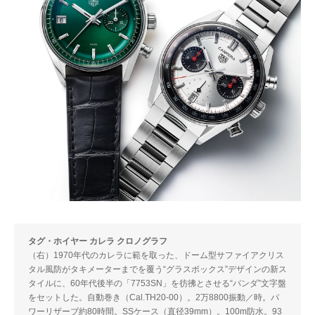
タグ・ホイヤー カレラ クロノグラフ
（右）1970年代のカレラに範を取った、ドーム型サファイアクリス
タル風防がタキメーターまでを覆う“グラスボックス”デザインの新ス
タイルに、60年代後半の「7753SN」を彷彿とさせる“パンダ”文字盤
をセットした。自動巻き（Cal.TH20-00）。2万8800振動／時。パ
ワーリザーブ約80時間。SSケース（直径39mm）。100m防水。93