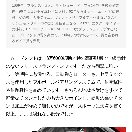
1969年、フランス生まれ。ラ・ショー・ド・フォン時計学校を卒業
後、90年にコンセイユレイに入社。92年からルノー・エ・パピに在
籍。その後、カルティエ、ヴァン・クリーフ＆アーペルなどを含む
リシュモン グループの設計責任者となる。2020年にタグ・ホイヤー
に移籍。Cal.ホイヤー02をCal.TH20-00にブラッシュアップするな
ど、プロダクトの質を高めた。21年には時計のノーベル賞と言われ
るガイア賞を受賞。
「ムーブメントは、3万6000振動／時の高振動機で、緩急針
のないフリースプラングテンプです。だから衝撃に強い
し、等時性にも優れる。自動巻きローターも、セラミック
スを使用したフルボールベアリングシステムで、耐衝撃性
や耐摩耗性を高めています。もちろん地板や受けをすべて
軽量なチタンとしたのも大きなポイント。硬度の高いチタ
ンは加工が極めて難しいのですが、スポーツに焦点を置く
以上、ここは譲れない部分でした」