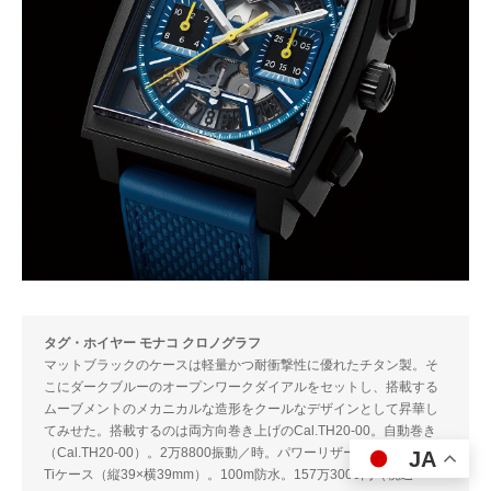
タグ・ホイヤー モナコ クロノグラフ
マットブラックのケースは軽量かつ耐衝撃性に優れたチタン製。そ
こにダークブルーのオープンワークダイアルをセットし、搭載する
ムーブメントのメカニカルな造形をクールなデザインとして昇華し
てみせた。搭載するのは両方向巻き上げのCal.TH20-00。自動巻き
（Cal.TH20-00）。2万8800振動／時。パワーリザーブ約80時間。
JA
Tiケース（縦39×横39mm）。100m防水。157万3000円（税込