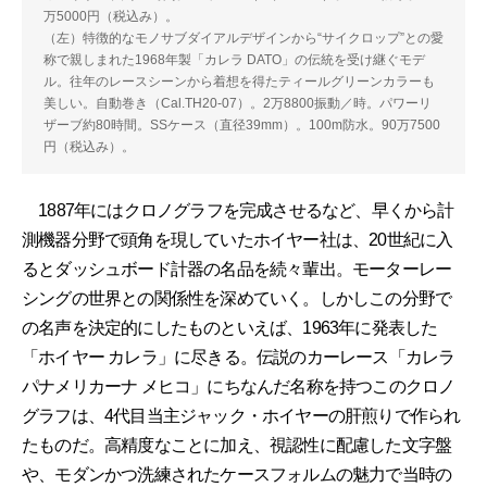
万5000円（税込み）。
（左）特徴的なモノサブダイアルデザインから“サイクロップ”との愛
称で親しまれた1968年製「カレラ DATO」の伝統を受け継ぐモデ
ル。往年のレースシーンから着想を得たティールグリーンカラーも
美しい。自動巻き（Cal.TH20-07）。2万8800振動／時。パワーリ
ザーブ約80時間。SSケース（直径39mm）。100m防水。90万7500
円（税込み）。
1887年にはクロノグラフを完成させるなど、早くから計
測機器分野で頭角を現していたホイヤー社は、20世紀に入
るとダッシュボード計器の名品を続々輩出。モーターレー
シングの世界との関係性を深めていく。しかしこの分野で
の名声を決定的にしたものといえば、1963年に発表した
「ホイヤー カレラ」に尽きる。伝説のカーレース「カレラ
パナメリカーナ メヒコ」にちなんだ名称を持つこのクロノ
グラフは、4代目当主ジャック・ホイヤーの肝煎りで作られ
たものだ。高精度なことに加え、視認性に配慮した文字盤
や、モダンかつ洗練されたケースフォルムの魅力で当時の