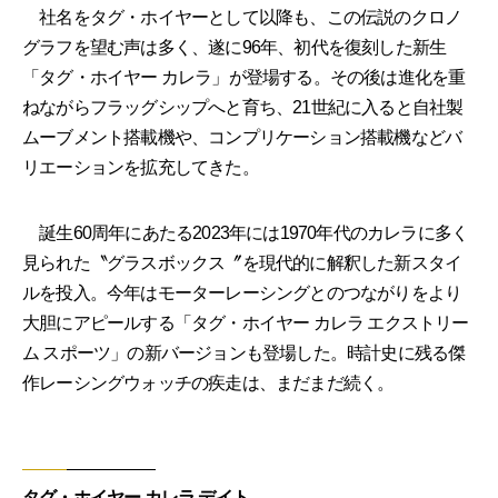
社名をタグ・ホイヤーとして以降も、この伝説のクロノ
グラフを望む声は多く、遂に96年、初代を復刻した新生
「タグ・ホイヤー カレラ」が登場する。その後は進化を重
ねながらフラッグシップへと育ち、21世紀に入ると自社製
ムーブメント搭載機や、コンプリケーション搭載機などバ
リエーションを拡充してきた。
誕生60周年にあたる2023年には1970年代のカレラに多く
見られた〝グラスボックス〞を現代的に解釈した新スタイ
ルを投入。今年はモーターレーシングとのつながりをより
大胆にアピールする「タグ・ホイヤー カレラ エクストリー
ム スポーツ」の新バージョンも登場した。時計史に残る傑
作レーシングウォッチの疾走は、まだまだ続く。
タグ・ホイヤー カレラ デイト