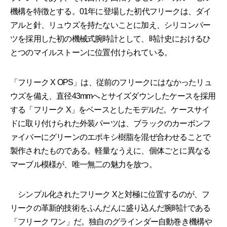
機構を特徴とする。01年に登場した初代フリークは、ダイ
アルと針、リュウズを持たないことに加え、シリコンパー
ツを採用した初の機械式腕時計として、時計史におけるひ
とつのマイルストーンに位置付けられている。
「フリーク X OPS」は、従前のフリークにはなかったリュ
ウズを備え、直径43mmへとサイズダウンしたケースを採用
する「フリーク X」をベースとしたモデルだ。ケースサイ
ドに取り付けられた外装パーツは、ブラックのカーボンフ
ァイバーにグリーンのエポキシ樹脂を混ぜ合わせることで
製作されたものである。軽量なうえに、個体ごとに異なる
マーブル模様が、唯一無二の魅力を放つ。
シンプル化されたフリーク Xと対極に位置するのが、フ
リークの革新的技術をふんだんに盛り込んだ腕時計である
「フリーク ワン」だ。独自のグラインダー自動巻き機構や