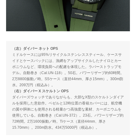
（左）ダイバー ネット OPS
ミドルケースには95%リサイクルステンレススティール、ケースサ
イドとケースバックには、漁網をアップサイクルしたナイロとカー
ボニウムなど、環境負荷への配慮を体現した。ラバーストラップモ
デル。自動巻き（Cal.UN-118）。50石。パワーリザーブ約60時間。
2万8800振動／時。SSケース（直径44mm、厚さ15mm）。300m防
水。209万円（税込み）。
（右）ダイバー X スケルトン OPS
ダイバーズウォッチでありながらも、大胆なX型のスケルトンダイア
ルを採用した意欲作。ベゼルと12時位置の香箱カバーには、航空機
の翼や胴体にも使用される軽量かつ高強度な素材、カーボニウムを
使用している。自動巻き（Cal.UN-372）。23石。パワーリザーブ約
72時間。2万1600振動／時。Tiケース（直径44mm、厚さ
15.70mm）。200m防水。434万5000円（税込み）。