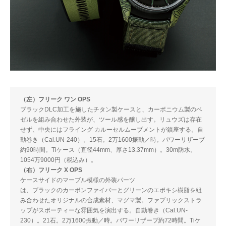
（左）フリーク ワン OPS
ブラックDLC加工を施したチタン製ケースと、カーボニウム製のベ
ゼルを組み合わせた外装が、ツール感を醸し出す。リュウズは存在
せず、中央にはフライング カルーセルムーブメントが鎮座する。自
動巻き（Cal.UN-240）。15石。2万1600振動／時。パワーリザーブ
約90時間。Tiケース（直径44mm、厚さ13.37mm）。30m防水。
1054万9000円（税込み）。
（右）フリーク X OPS
ケースサイドのマーブル模様の外装パーツ
は、ブラックのカーボンファイバーとグリーンのエポキシ樹脂を組
み合わせたオリジナルの合成素材、マグマ製。ファブリックストラ
ップがスポーティーな雰囲気を演出する。自動巻き（Cal.UN-
230）。21石。2万1600振動／時。パワーリザーブ約72時間。Tiケ