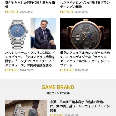
築がもたらした同時代性と新たな価
したマイクロメゾンが掲げるブラン
値
ディングの秘訣
FEATURE
FEATURE
2026.08.07
2026.08.07
パルミジャーニ・フルリエCEOにイ
最良のアニュアルカレンダーを求め
ンタビュー。〝クロノグラフ機能を
て。A.ランゲ＆ゾーネ「サクソニ
隠す〟「トンダ PF クロノグラフ ミ
ア・アニュアルカレンダー」がアッ
ステリューズ」の開発秘話を語る
プデート
FEATURE
FEATURE
2026.08.07
2026.08.06
SAME BRAND
同じブランドの記事
今夏、日本橋三越本店が〝時計の聖地〟
に。第29回三越ワールドウォッチフェアが
開催
FEATURE
2026.07.31