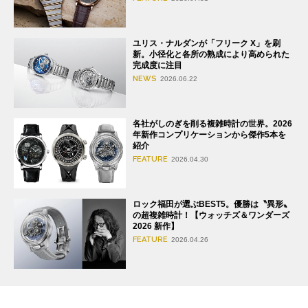
ユリス・ナルダンが「フリーク X」を刷
新。小径化と各所の熟成により高められた
完成度に注目
NEWS
2026.06.22
各社がしのぎを削る複雑時計の世界。2026
年新作コンプリケーションから傑作5本を
紹介
FEATURE
2026.04.30
ロック福田が選ぶBEST5。優勝は〝異形〟
の超複雑時計！【ウォッチズ＆ワンダーズ
2026 新作】
FEATURE
2026.04.26