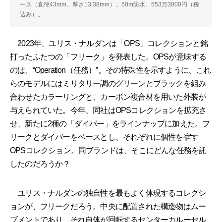
ース（直径43mm、厚さ13.38mm）。50m防水。553万3000円（税
込み）。
2023年、ユリス・ナルダンは「OPS」コレクションと銘
打ったふたつの「フリーク」を発表した。OPSが意味する
のは、“Operation（任務）”。その特殊性を示すように、これ
らのモデルにはミリタリー調のグリーンとブラックを組み
合わせたカラーリングと、カーボン複合材を用いた外装が
与えられていた。今年、同社はOPSコレクションを拡充さ
せ、新たに2種の「ダイバー」をラインナップに加えた。フ
リークとダイバーをベースとし、それぞれに個性を宿す
OPSコレクション。同ブランドは、そこにどんな任務を託
したのだろうか？
ユリス・ナルダンの独自性を最もよく体現するコレクシ
ョンが、フリークだろう。中央に配置された構造物はムー
ブメントであり、それ自体が回転するセンターカルーセル