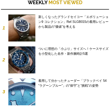
WEEKLY
MOST VIEWED
新しくなったグランドセイコー「エボリューショ
ン9 コレクション」Ref.SLGB015の着用レビュー
から製品の“価値”を考える
1
ついに理想の「小ぶり」サイズへ！ケースサイズ
を小型化した名作・新作腕時計5選
2
着用して分かったチューダー「ブラックベイ 54
“ラグーンブルー”」の“保守”と“挑戦”の姿勢
3