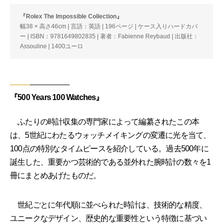
『Rolex The Impossible Collection』
幅38 × 高さ46cm | 言語：英語 | 196ページ | ケース入りハードカバ
ー | ISBN：9781649802835 | 著者：Fabienne Reybaud | 出版社：
Assouline | 1400ユーロ
『500 Years 100 Watches』
ふたりの時計収集の専門家によって編纂されたこの本
は、5世紀にわたるウォッチメイキングの変遷に光を当て、
100点の特別なタイムピースを紹介している。過去500年に
誕生した、重要かつ芸術的である並外れた腕時計の数々を1
冊にまとめあげたものだ。
世紀ごとに年代順に並べられた時計は、技術的な精度、
ユニークなデザイン、歴史的な重要性という特徴に基づい