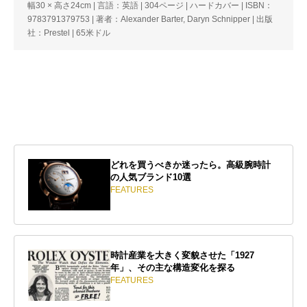
幅30 × 高さ24cm | 言語：英語 | 304ページ | ハードカバー | ISBN：
9783791379753 | 著者：Alexander Barter, Daryn Schnipper | 出版
社：Prestel | 65米ドル
どれを買うべきか迷ったら。高級腕時計
の人気ブランド10選
FEATURES
時計産業を大きく変貌させた「1927
年」、その主な構造変化を探る
FEATURES