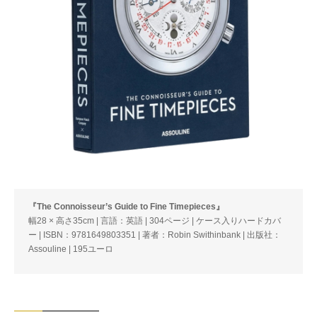
『The Connoisseur’s Guide to Fine Timepieces』
幅28 × 高さ35cm | 言語：英語 | 304ページ | ケース入りハードカバ
ー | ISBN：9781649803351 | 著者：Robin Swithinbank | 出版社：
Assouline | 195ユーロ