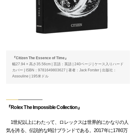
『Citizen The Essence of Time』
幅27.94 × 高さ35.56cm | 言語：英語 | 240ページ | ケース入りハード
カバー | ISBN：9781649803627 | 著者：Jack Forster | 出版社：
Assouline | 195米ドル
『Rolex The Impossible Collection』
1世紀以上にわたって、ロレックスは世界的にかなりの人
気を誇る、伝説的な時計ブランドである。2017年に1780万