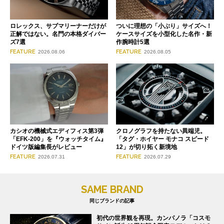
ロレックス、サブマリーナーだけが
ついに理想の「小ぶり」サイズへ！
正解ではない。名門の本格ダイバー
ケースサイズを小型化した名作・新
ズ7選
作腕時計5選
FEATURE
FEATURE
2026.08.06
2026.08.05
クロノグラフを持たない異端児。
カシオの機械式エディフィス第3弾
「タグ・ホイヤー モナコ スピード
「EFK-200」を『ウォッチタイム』
12」が切り拓く新境地
ドイツ版編集長がレビュー
FEATURE
FEATURE
2026.07.29
2026.07.31
SAME BRAND
同じブランドの記事
初代の世界観を再現。カンパノラ「コスモ