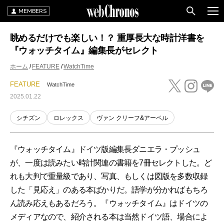
MEMBERS
眺めるだけでも楽しい！？ 重厚長大な時計洋書を
『ウォッチタイム』編集長がセレクト
ホーム
FEATURE
WatchTime
FEATURE
WatchTime
2025.01.22
シチズン
ロレックス
ヴァン クリーフ&アーペル
『ウォッチタイム』ドイツ版編集長ダニエラ・プッシュ
が、一度は読みたい時計関連の書籍を7冊セレクトした。ど
れも大判で重量級であり、写真、もしくは図版を多数収録
した「見応え」のある本ばかりだ。語学が分かればもちろ
ん読み応えもあるだろう。『ウォッチタイム』はドイツの
メディアなので、紹介される本は当然ドイツ語、場合によ