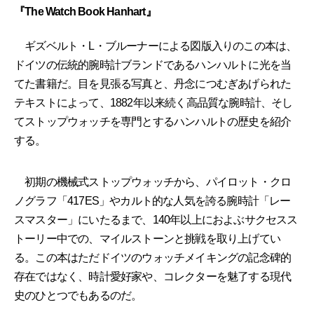
『The Watch Book Hanhart』
ギズベルト・L・ブルーナーによる図版入りのこの本は、
ドイツの伝統的腕時計ブランドであるハンハルトに光を当
てた書籍だ。目を見張る写真と、丹念につむぎあげられた
テキストによって、1882年以来続く高品質な腕時計、そし
てストップウォッチを専門とするハンハルトの歴史を紹介
する。
初期の機械式ストップウォッチから、パイロット・クロ
ノグラフ「417ES」やカルト的な人気を誇る腕時計「レー
スマスター」にいたるまで、140年以上におよぶサクセスス
トーリー中での、マイルストーンと挑戦を取り上げてい
る。この本はただドイツのウォッチメイキングの記念碑的
存在ではなく、時計愛好家や、コレクターを魅了する現代
史のひとつでもあるのだ。