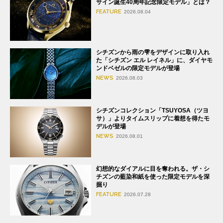
サイン誕生40周年記念限定モデル」とは？
FEATURE
2026.08.04
シチズンから雨の雫をデザインに取り入れ
た「シチズン エル レイネル」に、ダイヤモ
ンドベゼルの限定モデルが登場
NEWS
2026.08.03
シチズンコレクション「TSUYOSA（ツヨ
サ）」よりタイムスリップに着想を得たモ
デルが登場
NEWS
2026.08.01
幻想的なダイアルに目を奪われる。ザ・シ
チズンの藍染和紙を使った限定モデルを深
掘り
FEATURE
2026.07.28