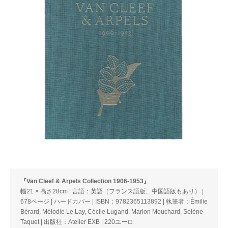
『Van Cleef & Arpels Collection 1906-1953』
幅21 × 高さ28cm | 言語：英語（フランス語版、中国語版もあり） |
678ページ | ハードカバー | ISBN：9782365113892 | 執筆者：Émilie
Bérard, Mélodie Le Lay, Cécile Lugand, Marion Mouchard, Solène
Taquet | 出版社：Atelier EXB | 220ユーロ