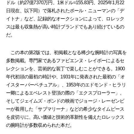
ドル（約27億7370万円、1米ドル=155.83円、2025年1月22
日現在、以下同）で落札されたポール・ニューマンの「デ
イトナ」など、記録的なオークションによって、ロレック
スは最も収集熱が高い時計ブランドでもあり続けているの
だ。
この本の第2版では、初掲載となる稀少な腕時計の写真を
多数掲載。専門家であるファビエンヌ・レイボーによるセ
レクションを、芸術的な装丁で楽しむことができる。1900
年代初頭の最初の時計や、1931年に発表された最初の「オ
イスター パーペチュアル」、1953年のエドモンド・ヒラリ
ー卿によるエベレスト登頂の際の「エクスプローラー」、
そしてジェイムズ・ボンドの映画でジョージ・レーゼンビ
ーが着用した「サブマリーナ」などの希少なタイムピース
を皮切りに、高い価値と技術的革新性を備えたロレックス
の腕時計が多数収められた本だ。