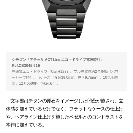
シチズン「アテッサ ACT Line エコ・ドライブ電波時計」
Ref.CB3045-61E
光発電エコ・ドライブ（Cal.H128）。フル充電時約2年駆動（パワ
ーセーブ時）。Tiケース（直径39.0mm、厚さ9.7mm）。10気圧防
水。12万6500円（税込み）。
文字盤はチタンの原石をイメージした凹凸が施され、立
体感を加えているだけでなく、フラットなケースの仕上げ
や、ヘアライン仕上げを施したベゼルとのコントラストを
本作に加えている。