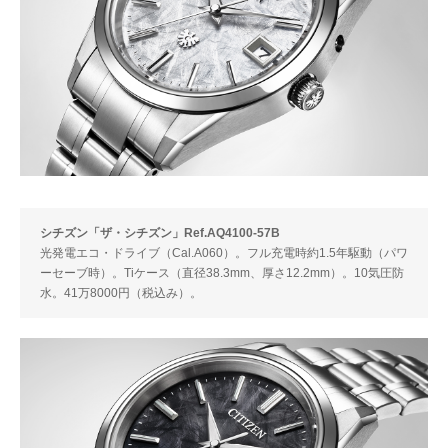
シチズン「ザ・シチズン」Ref.AQ4100-57B
光発電エコ・ドライブ（Cal.A060）。フル充電時約1.5年駆動（パワ
ーセーブ時）。Tiケース（直径38.3mm、厚さ12.2mm）。10気圧防
水。41万8000円（税込み）。