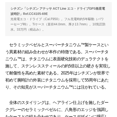
シチズン「シチズン アテッサ ACT Line エコ・ドライブGPS衛星電
波時計」Ref.CC4105-69E
光発電エコ・ドライブ（Cal.F950）。フル充電時約5年駆動（パワ
ーセーブ時）。Tiケース（直径44.0mm、厚さ13.7mm）。10気圧防
水。33万円（税込み）。
セラミックベゼルとスーパーチタニウム™️製ケースとい
う異素材の組み合わせが本作の特徴である。スーパーチタ
ニウム™️は、チタニウムに表面硬化技術のデュラテクトを
施して、ステンレススティールの約5倍以上の硬さを実現し
て耐傷性を高めた素材である。2025年はシチズンが世界で
初めて腕時計の外装にチタニウムを採用して55周年にあた
り、その知見がスーパーチタニウム™️には注がれている。
全体のスタイリングは、ヘアライン仕上げを施したダー
クグレーのセラミックベゼルに、八角形のエッジを強調し
たケースとの組み合わせであり、ケースデザインに呼応し