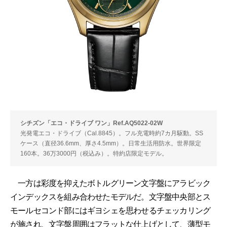
シチズン「エコ・ドライブ ワン」Ref.AQ5022-02W
光発電エコ・ドライブ（Cal.8845）。フル充電時約7カ月駆動。SS
ケース（直径36.6mm、厚さ4.5mm）。日常生活用防水。世界限定
160本。36万3000円（税込み）。特約店限定モデル。
一方は彩度を抑えたボトルグリーン文字盤にアラビック
インデックスを組み合わせたモデルだ。文字盤中央部とス
モールセコンド部にはギヨシェを思わせるチェッカリング
が施され、文字盤周囲はフラットな仕上げとして、薄型モ