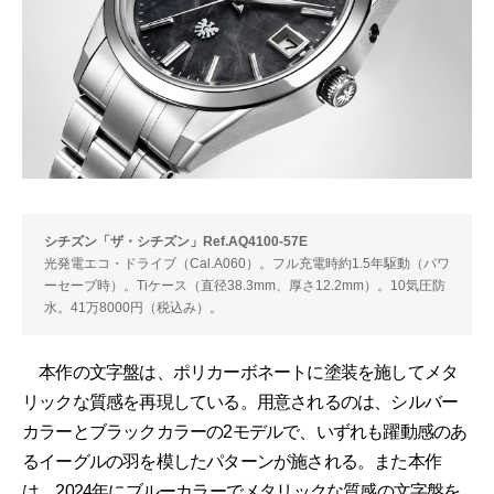
シチズン「ザ・シチズン」Ref.AQ4100-57E
光発電エコ・ドライブ（Cal.A060）。フル充電時約1.5年駆動（パワ
ーセーブ時）。Tiケース（直径38.3mm、厚さ12.2mm）。10気圧防
水。41万8000円（税込み）。
本作の文字盤は、ポリカーボネートに塗装を施してメタ
リックな質感を再現している。用意されるのは、シルバー
カラーとブラックカラーの2モデルで、いずれも躍動感のあ
るイーグルの羽を模したパターンが施される。また本作
は、2024年にブルーカラーでメタリックな質感の文字盤を