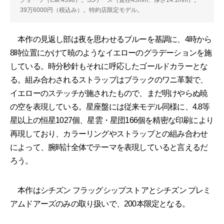
39万6000円（税込み）。特約店限定モデル。
本作の見返し部は夜を思わせるブルーを基調に、4時から
8時位置にかけて暁のようなイエローのグラデーションを施
している。時分秒針もそれに呼応したゴールドカラーとな
る。組み合わされるストラップはブラックのワニ革製で、
イエローのステッチが施されたもので、まだ明けやらぬ暁
の空を表現している。星座盤には従来モデル同様に、4.8等
星以上の恒星1027個、星雲・星団166個を精密な印刷により
再現しており、カラーリングやストラップとの組み合わせ
によって、腕時計全体でテーマを表現していると言えるだ
ろう。
本作はシチズン フラッグシップストアとシチズン プレミ
アムドアーズのみの取り扱いで、200本限定となる。