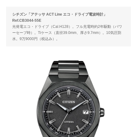
シチズン「アテッサ ACT Line エコ・ドライブ電波時計」
Ref.CB3044-55E
光発電エコ・ドライブ（Cal.H128）。フル充電時約2年駆動（パワ
ーセーブ時）。Tiケース（直径39.0mm、厚さ9.7mm）。10気圧防
水。9万9000円（税込み）。