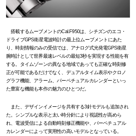
搭載するムーブメントのCal.F950は、シチズンのエコ・
ドライブGPS衛星電波時計の最上位ムーブメントにあた
り、時刻情報のみの受信では、アナログ式光発電GPS衛星
腕時計として世界最速レベルの最短3秒を実現する性能を有
する。タイムゾーンの異なる地域であっても正確な時刻修
正が可能であるだけでなく、デュアルタイム表示やクロノ
グラフ機能、アラーム、パーペチュアルカレンダーといっ
た豊富な機能も本作の魅力のひとつだ。
また、デザインイメージを共有する3針モデルも追加され
た。シンプルな表示と太い時分針により視認性が高めら
れ、電波受信による自動時刻修正機能や、パーペチュアル
カレンダーによって実用性の高いモデルとなっている。