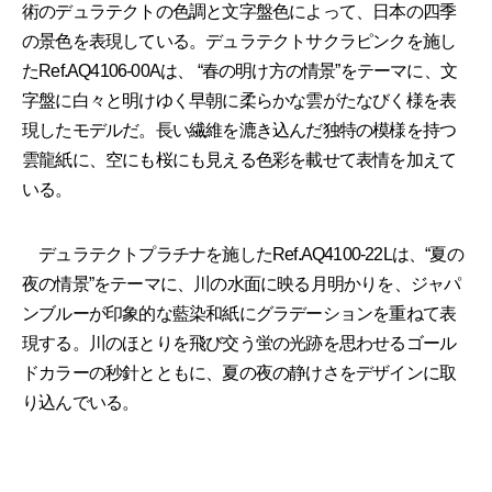
術のデュラテクトの色調と文字盤色によって、日本の四季
の景色を表現している。デュラテクトサクラピンクを施し
たRef.AQ4106-00Aは、 “春の明け方の情景”をテーマに、文
字盤に白々と明けゆく早朝に柔らかな雲がたなびく様を表
現したモデルだ。長い繊維を漉き込んだ独特の模様を持つ
雲龍紙に、空にも桜にも見える色彩を載せて表情を加えて
いる。
デュラテクトプラチナを施したRef.AQ4100-22Lは、“夏の
夜の情景”をテーマに、川の水面に映る月明かりを、ジャパ
ンブルーが印象的な藍染和紙にグラデーションを重ねて表
現する。川のほとりを飛び交う蛍の光跡を思わせるゴール
ドカラーの秒針とともに、夏の夜の静けさをデザインに取
り込んでいる。