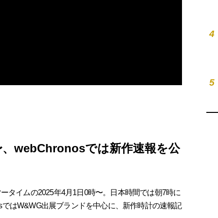
4
5
、webChronosでは新作速報を公
タイムの2025年4月1日0時〜。日本時間では朝7時に
nosではW&WG出展ブランドを中心に、新作時計の速報記