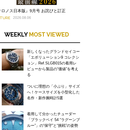
クロノス日本版』9月号 お詫びと訂正
ATURE
2026.08.06
WEEKLY
MOST VIEWED
新しくなったグランドセイコー
「エボリューション9 コレクシ
ョン」Ref.SLGB015の着用レ
ビューから製品の“価値”を考え
る
ついに理想の「小ぶり」サイズ
へ！ケースサイズを小型化した
名作・新作腕時計5選
着用して分かったチューダー
「ブラックベイ 54 “ラグーンブ
ルー”」の“保守”と“挑戦”の姿勢