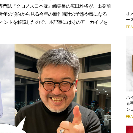
る時計専門誌『クロノス日本版』編集長の広田雅将が、出発前
オ
信。近年の傾向から見る今年の新作時計の予想や気になる
ー
イントを解説したので、本記事にはそのアーカイブを
FE
ハ
る
ジ
FE