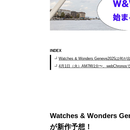
INDEX
Watches & Wonders Geneve20
4月1日（火）AM7時1分〜、webChron
Watches & Wonder
が新作予想！