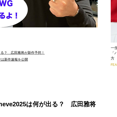
一
25は何が出る？ 広田雅将が新作予想！
「
方
osでは新作速報を公開
FE
s Geneve2025は何が出る？ 広田雅将