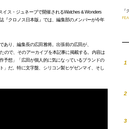
『
ス・ジュネーブで開催されるWatches & Wonders
FE
時計専門誌『クロノス日本版』では、編集部のメンバーが今年
であり、編集長の広田雅将。出張前の広田が、
配信したので、そのアーカイブを本記事に掲載する。内容は
作予想」「広田が個人的に気になっているブランドの
1
ト」だ。特に文字盤、シリコン製ヒゲゼンマイ、そし
2
3