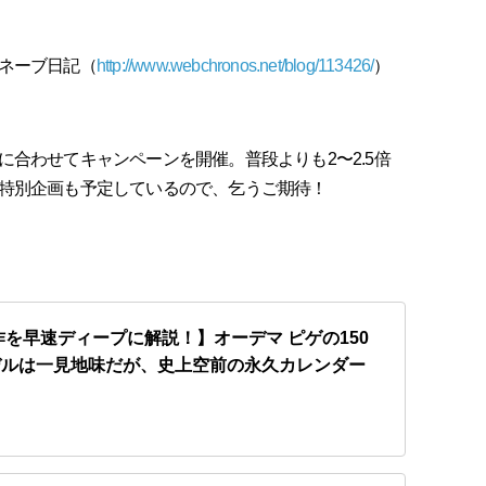
ネーブ日記（
http://www.webchronos.net/blog/113426/
）
合わせてキャンペーンを開催。普段よりも2〜2.5倍
特別企画も予定しているので、乞うご期待！
新作を早速ディープに解説！】オーデマ ピゲの150
デルは一見地味だが、史上空前の永久カレンダー