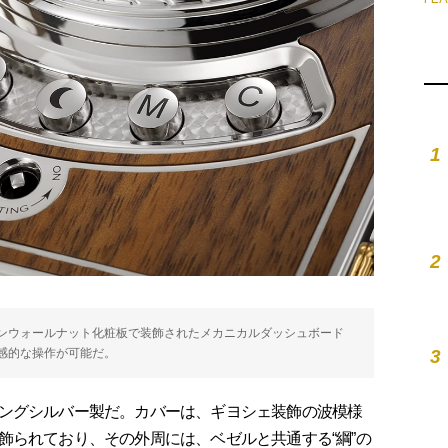
1
2
ンウォールナット化粧板で装飾されたメカニカルダッシュボード
3
感的な操作が可能だ。
ングシルバー製だ。カバーは、ギヨシェ装飾の波模様
飾られており、その外周には、ベゼルと共通する“綱”の