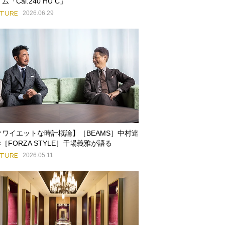
ム「Cal.240 HU C」
ATURE
2026.06.29
クワイエットな時計概論】［BEAMS］中村達
×［FORZA STYLE］干場義雅が語る
ATURE
2026.05.11