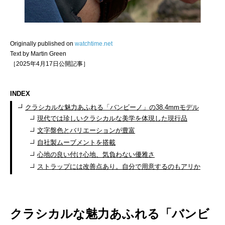
Originally published on
watchtime.net
Text by Martin Green
［2025年4月17日公開記事］
INDEX
クラシカルな魅力あふれる「バンビーノ」の38.4mmモデル
現代では珍しいクラシカルな美学を体現した現行品
文字盤色とバリエーションが豊富
自社製ムーブメントを搭載
心地の良い付け心地、気負わない優雅さ
ストラップには改善点あり。自分で用意するのもアリか
クラシカルな魅力あふれる「バンビ