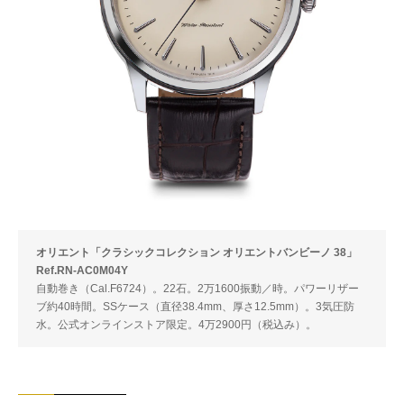
オリエント「クラシックコレクション オリエントバンビーノ 38」
Ref.RN-AC0M04Y
自動巻き（Cal.F6724）。22石。2万1600振動／時。パワーリザー
ブ約40時間。SSケース（直径38.4mm、厚さ12.5mm）。3気圧防
水。公式オンラインストア限定。4万2900円（税込み）。