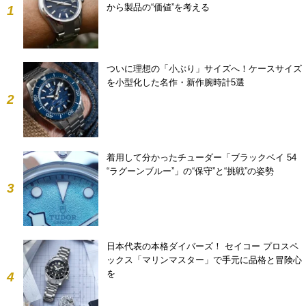
から製品の“価値”を考える
1
ついに理想の「小ぶり」サイズへ！ケースサイズ
を小型化した名作・新作腕時計5選
2
着用して分かったチューダー「ブラックベイ 54
“ラグーンブルー”」の“保守”と“挑戦”の姿勢
3
日本代表の本格ダイバーズ！ セイコー プロスペ
ックス「マリンマスター」で手元に品格と冒険心
を
4