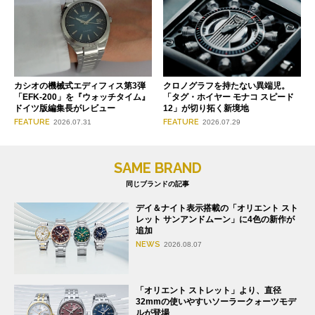
クロノグラフを持たない異端児。
カシオの機械式エディフィス第3弾
「タグ・ホイヤー モナコ スピード
「EFK-200」を『ウォッチタイム』
12」が切り拓く新境地
ドイツ版編集長がレビュー
FEATURE
FEATURE
2026.07.29
2026.07.31
SAME BRAND
同じブランドの記事
デイ＆ナイト表示搭載の「オリエント スト
レット サンアンドムーン」に4色の新作が
追加
NEWS
2026.08.07
「オリエント ストレット」より、直径
32mmの使いやすいソーラークォーツモデ
ルが登場