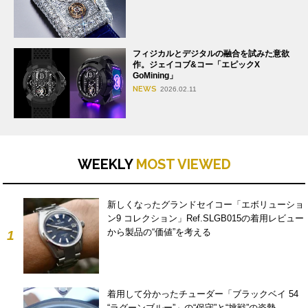
フィジカルとデジタルの融合を試みた意欲
作。ジェイコブ&コー「エピックX
GoMining」
NEWS
2026.02.11
WEEKLY
MOST VIEWED
新しくなったグランドセイコー「エボリューショ
ン9 コレクション」Ref.SLGB015の着用レビュー
から製品の“価値”を考える
1
着用して分かったチューダー「ブラックベイ 54
“ラグーンブルー”」の“保守”と“挑戦”の姿勢