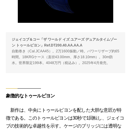
ジェイコブ＆コー「ザ ワールド イズ ユアーズ デュアルタイムゾー
ン トゥールビヨン」Ref.DT200.40.AA.AA.A
自動巻き（Cal.JCAA45）。2万1600振動／時。パワーリザーブ約65
時間。18KRGケース（直径43.00mm、厚さ18.10mm）。30m防
水。世界限定199本。4048万円（税込み）。2025年4月発売。
象徴的なトゥールビヨン
新作は、中央にトゥールビヨンを配した大胆な意匠が特
徴である。このトゥールビヨンは30秒で1回転し、ジェイコ
ブの技術的な卓越性を示す。ケージのブリッジには透明な