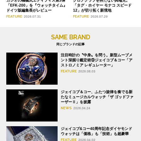
クロノグラフを持たない異端児。
カシオの機械式エディフィス第3弾
「タグ・ホイヤー モナコ スピード
「EFK-200」を『ウォッチタイム』
12」が切り拓く新境地
ドイツ版編集長がレビュー
FEATURE
FEATURE
2026.07.29
2026.07.31
SAME BRAND
同じブランドの記事
注目時計の〝中身〟を問う。新型ムーブメ
ント深掘り鑑定術⑨ジェイコブ＆コー「ア
ストロノミア レギュレーター」
FEATURE
2026.08.03
ジェイコブ＆コー、ふたつ旋律を奏でる新
たなミュージカルウォッチ「ザ ゴッドファ
ーザーⅡ」を披露
NEWS
2026.04.24
ジェイコブ&コー40周年記念ダイヤモンド
ウォッチは「価格」も「技術」も超豪華
FEATURE
2026.04.02