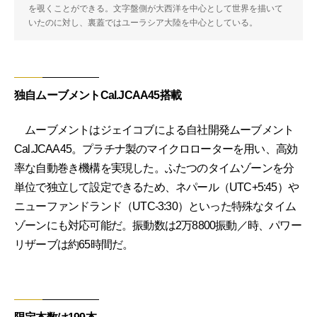
を覗くことができる。文字盤側が大西洋を中心として世界を描いて
いたのに対し、裏蓋ではユーラシア大陸を中心としている。
独自ムーブメントCal.JCAA45搭載
ムーブメントはジェイコブによる自社開発ムーブメント
Cal.JCAA45。プラチナ製のマイクロローターを用い、高効
率な自動巻き機構を実現した。ふたつのタイムゾーンを分
単位で独立して設定できるため、ネパール（UTC+5:45）や
ニューファンドランド（UTC-3:30）といった特殊なタイム
ゾーンにも対応可能だ。振動数は2万8800振動／時、パワー
リザーブは約65時間だ。