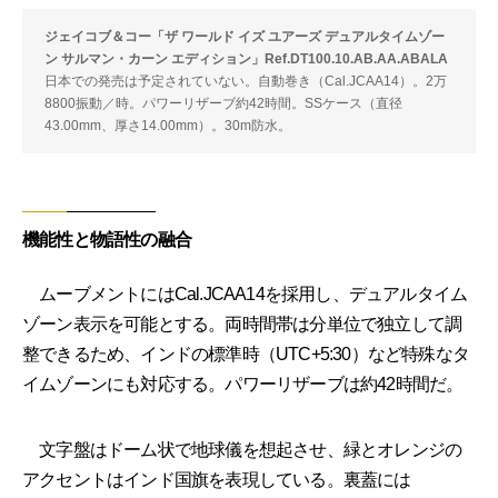
ジェイコブ＆コー「ザ ワールド イズ ユアーズ デュアルタイムゾー
ン サルマン・カーン エディション」Ref.DT100.10.AB.AA.ABALA
日本での発売は予定されていない。自動巻き（Cal.JCAA14）。2万
8800振動／時。パワーリザーブ約42時間。SSケース（直径
43.00mm、厚さ14.00mm）。30m防水。
機能性と物語性の融合
ムーブメントにはCal.JCAA14を採用し、デュアルタイム
ゾーン表示を可能とする。両時間帯は分単位で独立して調
整できるため、インドの標準時（UTC+5:30）など特殊なタ
イムゾーンにも対応する。パワーリザーブは約42時間だ。
文字盤はドーム状で地球儀を想起させ、緑とオレンジの
アクセントはインド国旗を表現している。裏蓋には