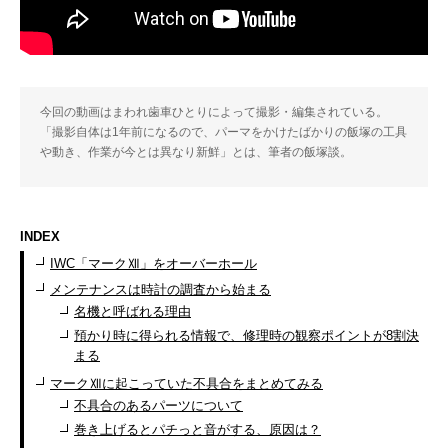
今回の動画はまわれ歯車ひとりによって撮影・編集されている。
「撮影自体は1年前になるので、パーマをかけたばかりの飯塚の工具
や動き、作業が今とは異なり新鮮」とは、筆者の飯塚談。
INDEX
IWC「マークⅫ」をオーバーホール
メンテナンスは時計の調査から始まる
名機と呼ばれる理由
預かり時に得られる情報で、修理時の観察ポイントが8割決
まる
マークⅫに起こっていた不具合をまとめてみる
不具合のあるパーツについて
巻き上げるとパチっと音がする、原因は？