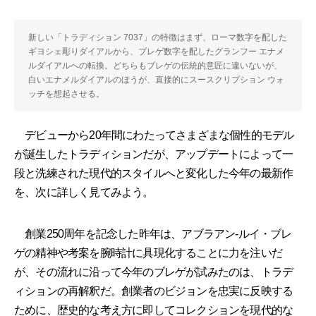
新しい「トラディション 7037」の特徴はまず、ローマ数字を配した
ギヨシェ彫りダイアルから、ブレゲ数字を配したグランフー エナメ
ルダイアルへの転換。どちらもブレゲの伝統的意匠に違いないが、
白いエナメルダイアルのほうが、直接的にスースクリプション ウォ
ッチを想起させる。
デビューから20年間にわたってさまざまな個性的モデル
が誕生したトラディションだが、アップデートによって一
段と洗練された現代的スタイルへと変化した今年の最新作
を、次に詳しく見てみよう。
創業250周年を記念した昨年は、アブラアン-ルイ・ブレ
ゲの精神や考案を腕時計に具現化することに力を注いだ
が、その流れに沿って今年のブレゲが試みたのは、トラデ
ィションの再解釈だ。創業者のビジョンを忠実に反映する
ために、歴史的な考え方に即してコレクションを現代的な