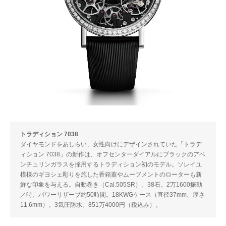
トラディション 7038
ダイヤモンドをあしらい、女性向けにデザインされていた「トラデ
ィション 7038」の新作は、オフセンターダイアルにブラックのアベ
ンチュリンガラスを採用するトラディション初のモデル。ソレイユ
模様のギヨシェ彫りを施した香箱蓋やムーブメントのローターも新
鮮な印象を与える。自動巻き（Cal.505SR）。38石。2万1600振動
／時。パワーリザーブ約50時間。18KWGケース（直径37mm、厚さ
11.6mm）。3気圧防水。851万4000円（税込み）。