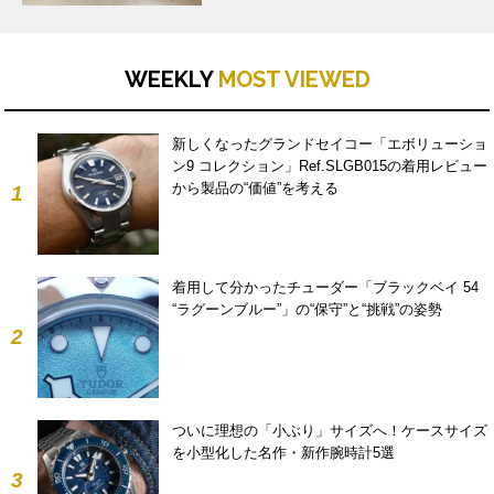
WEEKLY
MOST VIEWED
新しくなったグランドセイコー「エボリューショ
ン9 コレクション」Ref.SLGB015の着用レビュー
から製品の“価値”を考える
1
着用して分かったチューダー「ブラックベイ 54
“ラグーンブルー”」の“保守”と“挑戦”の姿勢
2
ついに理想の「小ぶり」サイズへ！ケースサイズ
を小型化した名作・新作腕時計5選
3