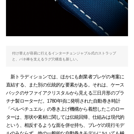
付け替えが容易に行えるインターチェンジャブル式のストラップ
と、バネ棒を支えるラグ穴構造も新しい。
新トラディションでは、ほかにも創業者ブレゲの考案に
直結する、また別の伝統的な要素がある。それは、ケース
バックのサファイアクリスタルから見える三日月形のプラ
チナ製ローターだ。1780年頃に発明された自動巻き時計
「ペルペチュエル」の巻き上げ機構から着想したこのロー
ターは、形状や素材に関しては伝統回帰、仕組みは現代的
という、相反するような面を併せ持ち、ブレゲの現行モデ
ルのみならず、他の一般的な自動巻きモデルにおいても極