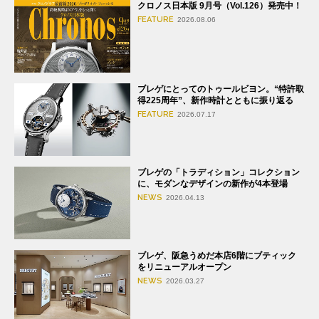
クロノス日本版 9月号（Vol.126）発売中！
FEATURE
2026.08.06
ブレゲにとってのトゥールビヨン。“特許取
得225周年”、新作時計とともに振り返る
FEATURE
2026.07.17
ブレゲの「トラディション」コレクション
に、モダンなデザインの新作が4本登場
NEWS
2026.04.13
ブレゲ、阪急うめだ本店6階にブティック
をリニューアルオープン
NEWS
2026.03.27