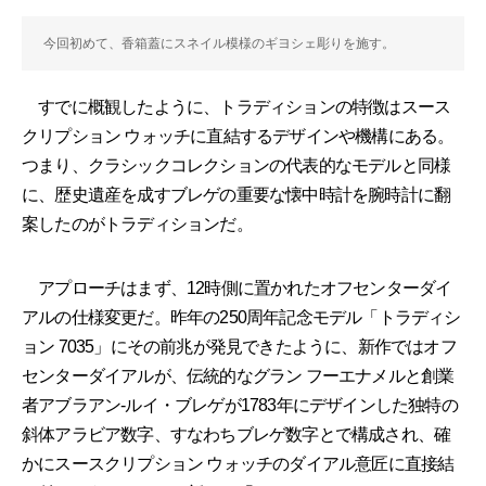
今回初めて、香箱蓋にスネイル模様のギヨシェ彫りを施す。
すでに概観したように、トラディションの特徴はスース
クリプション ウォッチに直結するデザインや機構にある。
つまり、クラシックコレクションの代表的なモデルと同様
に、歴史遺産を成すブレゲの重要な懐中時計を腕時計に翻
案したのがトラディションだ。
アプローチはまず、12時側に置かれたオフセンターダイ
アルの仕様変更だ。昨年の250周年記念モデル「トラディシ
ョン 7035」にその前兆が発見できたように、新作ではオフ
センターダイアルが、伝統的なグラン フーエナメルと創業
者アブラアン-ルイ・ブレゲが1783年にデザインした独特の
斜体アラビア数字、すなわちブレゲ数字とで構成され、確
かにスースクリプション ウォッチのダイアル意匠に直接結