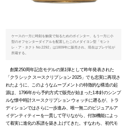
ケースの一方に時刻を触覚で知るためのポインター、もう一方に小
型のオフセンターダイアルを配置したこのメダイヨン型「モント
レ・ア・タクト No.2292」は1809年に販売され、現在はブレゲ社が
所蔵する。
創業250周年記念モデルの第1弾として昨年発表された
「クラシック スースクリプション 2025」でも忠実に再現さ
れたように、このようなムーブメントの特徴的な構造の起
源は、1796年から予約方式で販売が始まった1本針のシンプ
ルな懐中時計スースクリプション ウォッチに遡るが、トラ
ディションではさらに一歩進み、唯一無二のビジュアルア
イデンティティーを一貫して守りながら、付加機能によっ
て着実に進化の系譜を築き上げてきた。すなわち、初代モ