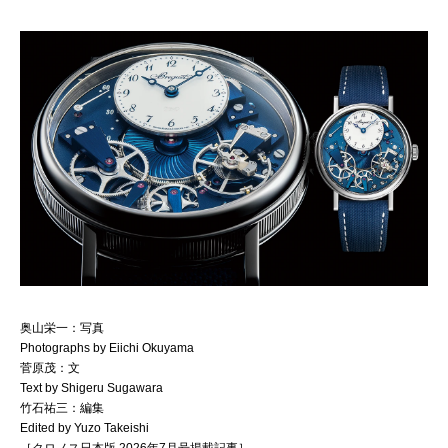
奥山栄一：写真
Photographs by Eiichi Okuyama
菅原茂：文
Text by Shigeru Sugawara
竹石祐三：編集
Edited by Yuzo Takeishi