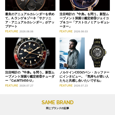
最良のアニュアルカレンダーを求め
注目時計の〝中身〟を問う。新型ム
て。A.ランゲ＆ゾーネ「サクソニ
ーブメント深掘り鑑定術⑨ジェイコ
ア・アニュアルカレンダー」がアッ
ブ＆コー「アストロノミア レギュレ
プデート
ーター」
FEATURE
FEATURE
2026.08.06
2026.08.03
注目時計の〝中身〟を問う。新型ム
ノルケインCEOのベン・カッファー
ーブメント深掘り鑑定術⑧チューダ
にインタビュー。「気持ちが若い人
ー「Cal.MT5450-U」
たちと共感し合いたいですね」
FEATURE
FEATURE
2026.07.27
2026.07.23
SAME BRAND
同じブランドの記事