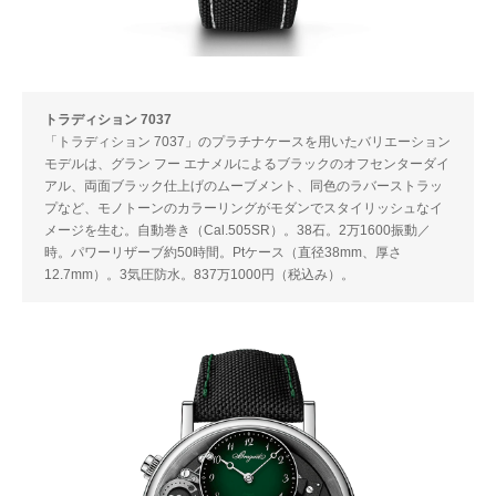
トラディション 7037
「トラディション 7037」のプラチナケースを用いたバリエーション
モデルは、グラン フー エナメルによるブラックのオフセンターダイ
アル、両面ブラック仕上げのムーブメント、同色のラバーストラッ
プなど、モノトーンのカラーリングがモダンでスタイリッシュなイ
メージを生む。自動巻き（Cal.505SR）。38石。2万1600振動／
時。パワーリザーブ約50時間。Ptケース（直径38mm、厚さ
12.7mm）。3気圧防水。837万1000円（税込み）。