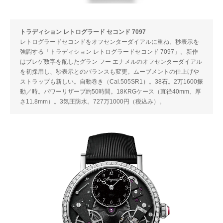
トラディション レトログラード セコンド 7097
レトログラードセコンドをオフセンターダイアルに重ね、秒表示を
強調する「トラディション レトログラードセコンド 7097」。新作
はブレゲ数字を配したグラン フー エナメルのオフセンターダイアル
を初採用し、秒表示とのバランスも変更。ムーブメントの仕上げや
ストラップも新しい。自動巻き（Cal.505SR1）。38石。2万1600振
動／時。パワーリザーブ約50時間。18KRGケース（直径40mm、厚
さ11.8mm）。3気圧防水。727万1000円（税込み）。