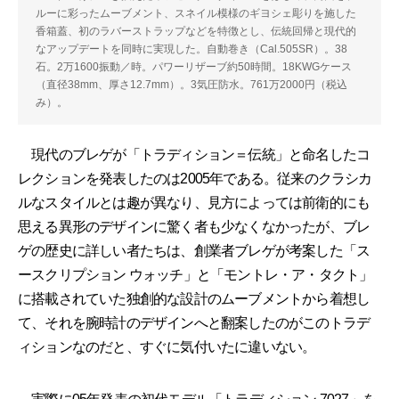
ルーに彩ったムーブメント、スネイル模様のギヨシェ彫りを施した
香箱蓋、初のラバーストラップなどを特徴とし、伝統回帰と現代的
なアップデートを同時に実現した。自動巻き（Cal.505SR）。38
石。2万1600振動／時。パワーリザーブ約50時間。18KWGケース
（直径38mm、厚さ12.7mm）。3気圧防水。761万2000円（税込
み）。
現代のブレゲが「トラディション＝伝統」と命名したコ
レクションを発表したのは2005年である。従来のクラシカ
ルなスタイルとは趣が異なり、見方によっては前衛的にも
思える異形のデザインに驚く者も少なくなかったが、ブレ
ゲの歴史に詳しい者たちは、創業者ブレゲが考案した「ス
ースクリプション ウォッチ」と「モントレ・ア・タクト」
に搭載されていた独創的な設計のムーブメントから着想し
て、それを腕時計のデザインへと翻案したのがこのトラデ
ィションなのだと、すぐに気付いたに違いない。