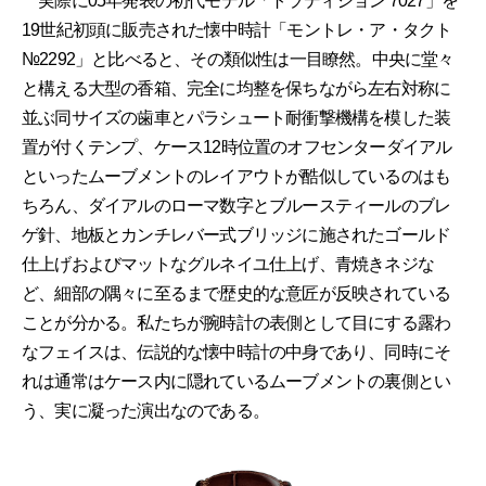
実際に05年発表の初代モデル「トラディション 7027」を
19世紀初頭に販売された懐中時計「モントレ・ア・タクト
№2292」と比べると、その類似性は一目瞭然。中央に堂々
と構える大型の香箱、完全に均整を保ちながら左右対称に
並ぶ同サイズの歯車とパラシュート耐衝撃機構を模した装
置が付くテンプ、ケース12時位置のオフセンターダイアル
といったムーブメントのレイアウトが酷似しているのはも
ちろん、ダイアルのローマ数字とブルースティールのブレ
ゲ針、地板とカンチレバー式ブリッジに施されたゴールド
仕上げおよびマットなグルネイユ仕上げ、青焼きネジな
ど、細部の隅々に至るまで歴史的な意匠が反映されている
ことが分かる。私たちが腕時計の表側として目にする露わ
なフェイスは、伝説的な懐中時計の中身であり、同時にそ
れは通常はケース内に隠れているムーブメントの裏側とい
う、実に凝った演出なのである。