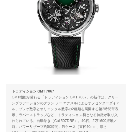
トラディション GMT 7067
GMT機能が備わる「トラディション GMT 7067」の新作は、グリー
ングラデーションのグラン フー エナメルによるオフセンターダイア
ル、ブレゲ数字とオリエンタル数字の2種類を展開する第2時間帯表
示、ラバーストラップなど、トラディション初となる特徴が取り入
れられている。自動巻き（Cal.507DRF）。40石。2万1600振動／
時。パワーリザーブ約50時間。Ptケース（直径40mm、厚さ