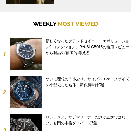
WEEKLY
MOST VIEWED
新しくなったグランドセイコー「エボリューショ
ン9 コレクション」Ref.SLGB015の着用レビュー
から製品の“価値”を考える
1
ついに理想の「小ぶり」サイズへ！ケースサイズ
を小型化した名作・新作腕時計5選
2
ロレックス、サブマリーナーだけが正解ではな
い。名門の本格ダイバーズ7選
3