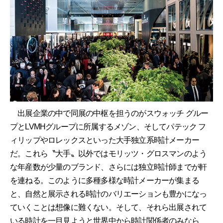
出展企業の中で同展の中枢を担うのがスウォッチ グルー
プとLVMHグループに所属するメゾン、そしてパテック フ
ィリップやロレックスといった大手独立系時計メーカー
だ。これら〝大手〟以外ではモリッツ・グロスマンのよう
な年産数が少量のブランド、さらには独立時計師までが軒
を連ねる。このように多種多様な時計メーカーが集まる
と、自然と展示される時計のバリエーションも豊かになっ
ていくことは想像に難くない。そして、それら出展されて
いる時計を一目見ようと世界中から時計関係者のみなら