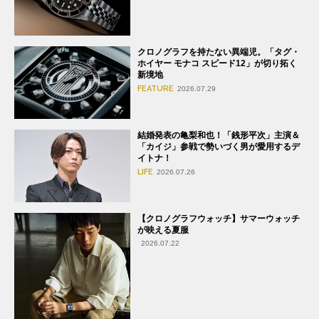
クロノグラフを持たない異端児。「タグ・
ホイヤー モナコ スピード12」が切り拓く
新境地
FEATURE
2026.07.29
結婚発表の亀梨和也！「銭形平次」主演＆
「カイジ」参戦で勢いづく男が愛用するデ
イトナ！
LIFE
2026.07.26
【クロノグラフウォッチ】サマーウォッチ
が映える夏服
2026.07.22