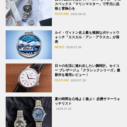
スペックス「マリンマスター」で手元に品
格と冒険心を
FEATURE
2026.08.03
ルイ・ヴィトン史上最も複雑なポケットウ
ォッチ「エスカル・アン・アラスカ」が発
表
NEWS
2026.07.30
日々の生活に連れ出したい腕時計。セイコ
ー プレザージュ「クラシックシリーズ」最
新作を着用レビュー！
FEATURE
2026.07.28
夏の時間を心地よく遊ぶ！ 必携サマーウォ
ッチリスト
2026.07.23