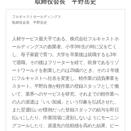
取締役会長 平野岳史
フルキャストホールディングス
取締役会長 平野岳史
人材サービス最大手である、株式会社フルキャストホ
ールディングスの創業者。小学3年生の時に父を亡く
し、母子家庭で育つ。大学を卒業後は就職するも3年
で退職。その後はフリーターを経て、前身であるリゾ
ートワールドを創業したのは29歳のとき。その２年後
にフルキャストへ社名を変更し、軽作業の請負事業を
スタート。平野自身が軽作業の登録スタッフとして働
いて、業界へのサービスを研究。それまでの軽作業へ
の人の派遣は「いい加減」という印象を払拭させた。
また翌週払いが慣例だった登録スタッフの給与を即日
払いにしたり、作業現場に遅刻しないようにモーニン
グコールしたり、派遣先の信頼感を高めた結果、ピー