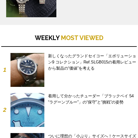
WEEKLY
MOST VIEWED
新しくなったグランドセイコー「エボリューショ
ン9 コレクション」Ref.SLGB015の着用レビュー
から製品の“価値”を考える
1
着用して分かったチューダー「ブラックベイ 54
“ラグーンブルー”」の“保守”と“挑戦”の姿勢
2
ついに理想の「小ぶり」サイズへ！ケースサイズ