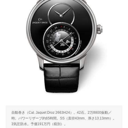
自動巻き（Cal. Jaquet Droz 2663H24）。42石。2万8800振動／
時。パワーリザーブ約65時間。SS（直径43mm、厚さ13.13mm）。
3気圧防水。予価191万円（税別）。