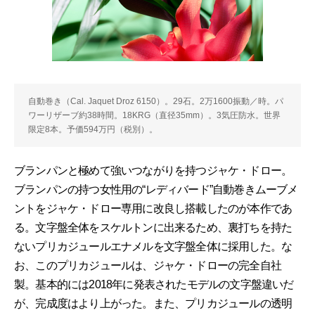
自動巻き（Cal. Jaquet Droz 6150）。29石。2万1600振動／時。パ
ワーリザーブ約38時間。18KRG（直径35mm）。3気圧防水。世界
限定8本。予価594万円（税別）。
ブランパンと極めて強いつながりを持つジャケ・ドロー。
ブランパンの持つ女性用の“レディバード”自動巻きムーブメ
ントをジャケ・ドロー専用に改良し搭載したのが本作であ
る。文字盤全体をスケルトンに出来るため、裏打ちを持た
ないプリカジュールエナメルを文字盤全体に採用した。な
お、このプリカジュールは、ジャケ・ドローの完全自社
製。基本的には2018年に発表されたモデルの文字盤違いだ
が、完成度はより上がった。また、プリカジュールの透明