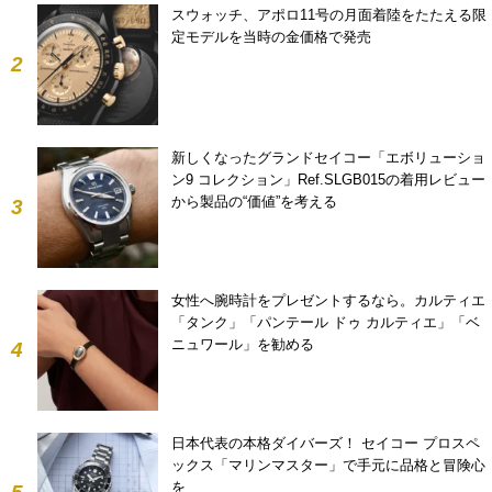
スウォッチ、アポロ11号の月面着陸をたたえる限
定モデルを当時の金価格で発売
2
新しくなったグランドセイコー「エボリューショ
ン9 コレクション」Ref.SLGB015の着用レビュー
から製品の“価値”を考える
3
女性へ腕時計をプレゼントするなら。カルティエ
「タンク」「パンテール ドゥ カルティエ」「ベ
ニュワール」を勧める
4
日本代表の本格ダイバーズ！ セイコー プロスペ
ックス「マリンマスター」で手元に品格と冒険心
を