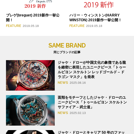
ブレゲ(breguet) 2019新作一挙公
ハリー・ウィンストン(HARRY
開！
WINSTON) 2019新作一挙公開！
FEATURE
FEATURE
2019.05.18
2019.05.18
SAME BRAND
同じブランドの記事
ジャケ・ドローが中国文化の象徴である龍
を緻密に表現したユニークピース「トゥー
ルビヨン スケルトン レッドゴールド – ド
ラゴン マスク」を発表
NEWS
2025.08.16
面頬をモチーフとしたジャケ・ドローのユ
ニークピース「トゥールビヨン スケルトン
サファイア – 武士道」
NEWS
2025.02.13
ジャケ・ドローとキャリア 50 年のファッ