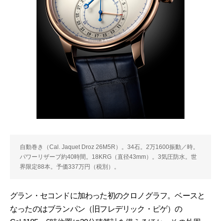
自動巻き（Cal. Jaquet Droz 26M5R）。34石。2万1600振動／時。
パワーリザーブ約40時間。18KRG（直径43mm）。3気圧防水。世
界限定88本。予価337万円（税別）。
グラン・セコンドに加わった初のクロノグラフ。ベースと
なったのはブランパン（旧フレデリック・ピゲ）の