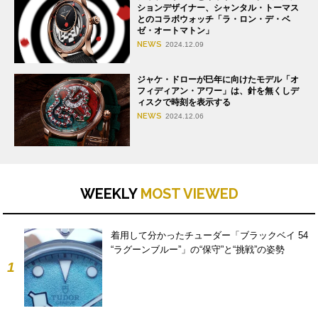
ションデザイナー、シャンタル・トーマス
とのコラボウォッチ「ラ・ロン・デ・ベ
ゼ・オートマトン」
NEWS
2024.12.09
ジャケ・ドローが巳年に向けたモデル「オ
フィディアン・アワー」は、針を無くしデ
ィスクで時刻を表示する
NEWS
2024.12.06
WEEKLY
MOST VIEWED
着用して分かったチューダー「ブラックベイ 54
“ラグーンブルー”」の“保守”と“挑戦”の姿勢
1