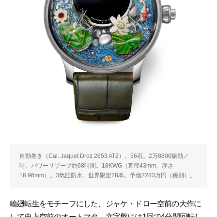
自動巻き（Cal. Jaquet Droz 2653 AT2）。56石。2万8800振動／
時。パワーリザーブ約68時間。18KWG（直径43mm、厚さ
16.96mm）。3気圧防水。世界限定28本。予価2283万円（税別）。
輪廻転生をモチーフにした、ジャケ・ドロー空前の大作に
して史上空前のオートマタ。文字盤には1回で4分間回転し