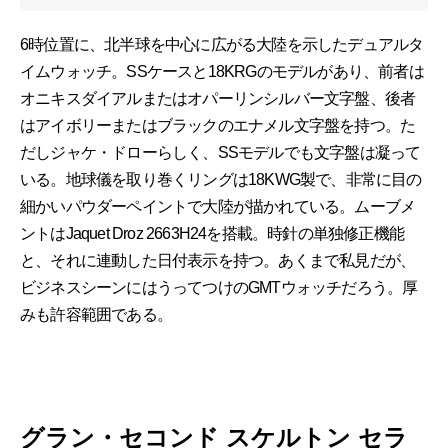
6時位置に、北半球を中心に広がる大陸を示したデュアルタ
イムウォッチ。SSケースと18KRGのモデルがあり、前者は
オニキスダイアルまたはオパーリンシルバー文字盤、後者
はアイボリーまたはブラックのエナメル文字盤を持つ。た
だしジャケ・ドローらしく、SSモデルでも文字盤は凝って
いる。地球儀を取り巻くリングは18KWG製で、非常に目の
細かいパウダーペイントで大陸が描かれている。ムーブメ
ントはJaquet Droz 2663H24を搭載。時針の単独修正機能
と、それに連動した日付表示を持つ。あくまで私見だが、
ビジネスシーンにはうってつけのGMTウォッチだろう。厚
みも許容範囲である。
グラン・セコンド スケルトン セラ