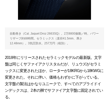
自動巻き（Cal. Jaquet Droz 2663SQ）。2万8800振動／時。パワー
リザーブ約68時間。セラミックス（直径41.5mm、厚さ
12.48mm）。3気圧防水。257万円（税別）。
2018年にリリースされたセラミックモデルの最新版。文字
盤は同じくサファイアクリスタルだが、リュウズがセラミ
ックスに変更されたほか、ローターが18KRGから18KWGに
変更された。それに伴い、価格もわずかに下がっている。
文字盤の製法はかなりユニークで、すべてのアプライドイ
ンデックスは、2本の脚でサファイア文字盤に固定されてい
る。