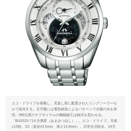
エコ・ドライブを搭載し、見返し部に配置されたリングソーラーセ
ルで採光する。文字盤には電気鋳造によるパターンで太陽の光を表
現。6時位置のサブダイヤルの螺鈿細工は銀河を思わせる。
「BU0020-71A 天満星（あまみつほし）」。エコ・ドライブ。月差
±15秒。SS（直径43.5mm、厚さ14.8mm）。日常生活防水。34万