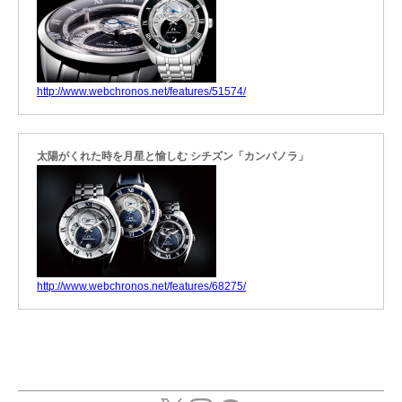
http://www.webchronos.net/features/51574/
太陽がくれた時を月星と愉しむ シチズン「カンパノラ」
http://www.webchronos.net/features/68275/