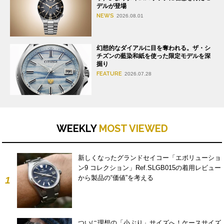
デルが登場
NEWS
2026.08.01
幻想的なダイアルに目を奪われる。ザ・シ
チズンの藍染和紙を使った限定モデルを深
掘り
FEATURE
2026.07.28
WEEKLY
MOST VIEWED
新しくなったグランドセイコー「エボリューショ
ン9 コレクション」Ref.SLGB015の着用レビュー
から製品の“価値”を考える
1
ついに理想の「小ぶり」サイズへ！ケースサイズ