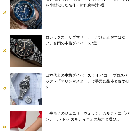
を小型化した名作・新作腕時計5選
2
ロレックス、サブマリーナーだけが正解ではな
い。名門の本格ダイバーズ7選
3
日本代表の本格ダイバーズ！ セイコー プロスペ
ックス「マリンマスター」で手元に品格と冒険心
を
4
一生モノのジュエリーウォッチ。カルティエ「パ
ンテール ドゥ カルティエ」の魅力と選び方
5