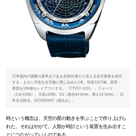
日本国内の測量の基準点である北緯35度から見える全天星座を表示
する、まさに宇宙を文字盤に閉じ込めた1本。恒星1027個、星雲・
星団を166個をレイアウトする。「CTV57-1231」。クォーツ
（Cal.4398）。月差±20秒。SS（直径44.0mm、厚さ14.5mm）。日
常生活防水。30万8000円（税込み）。
時という概念は、天空の星の動きを学ぶことで作り上げら
れた。それはやがて、人類が時計という装置を生み出すこ
とにつながっていくのである。