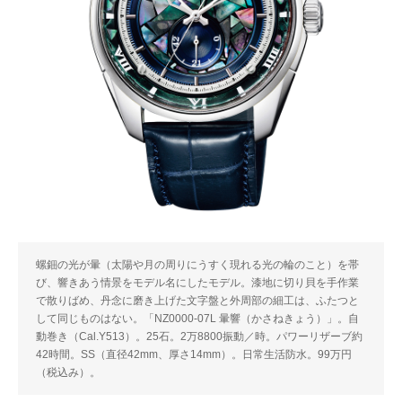
螺鈿の光が暈（太陽や月の周りにうすく現れる光の輪のこと）を帯
び、響きあう情景をモデル名にしたモデル。漆地に切り貝を手作業
で散りばめ、丹念に磨き上げた文字盤と外周部の細工は、ふたつと
して同じものはない。「NZ0000-07L 暈響（かさねきょう）」。自
動巻き（Cal.Y513）。25石。2万8800振動／時。パワーリザーブ約
42時間。SS（直径42mm、厚さ14mm）。日常生活防水。99万円
（税込み）。