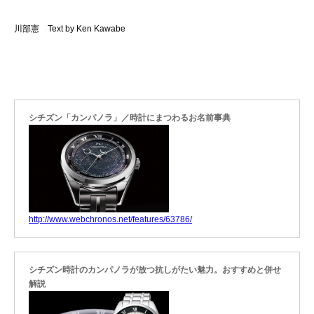
川部憲 Text by Ken Kawabe
シチズン「カンパノラ」／時計にまつわるお名前事典
http://www.webchronos.net/features/63786/
シチズン時計のカンパノラが放つ抗しがたい魅力。おすすめと併せ
解説