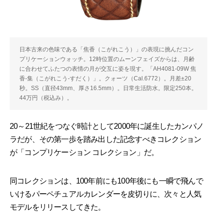
日本古来の色味である「焦香（こがれこう）」の表現に挑んだコン
プリケーションウォッチ。12時位置のムーンフェイズからは、月齢
に合わせてふたつの表情の月が交互に姿を現す。「AH4081-09W 焦
香-集（こがれこう-すだく）」。クォーツ（Cal.6772）。月差±20
秒。SS（直径43mm、厚さ16.5mm）。日常生活防水。限定250本。
44万円（税込み）。
20～21世紀をつなぐ時計として2000年に誕生したカンパノ
ラだが、その第一歩を踏み出した記念すべきコレクション
が「コンプリケーション コレクション」だ。
同コレクションは、100年前にも100年後にも一瞬で飛んで
いけるパーペチュアルカレンダーを皮切りに、次々と人気
モデルをリリースしてきた。