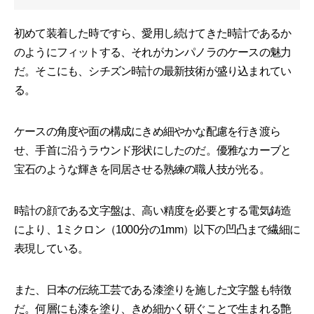
初めて装着した時ですら、愛用し続けてきた時計であるか
のようにフィットする、それがカンパノラのケースの魅力
だ。そこにも、シチズン時計の最新技術が盛り込まれてい
る。
ケースの角度や面の構成にきめ細やかな配慮を行き渡ら
せ、手首に沿うラウンド形状にしたのだ。優雅なカーブと
宝石のような輝きを同居させる熟練の職人技が光る。
時計の顔である文字盤は、高い精度を必要とする電気鋳造
により、1ミクロン（1000分の1mm）以下の凹凸まで繊細に
表現している。
また、日本の伝統工芸である漆塗りを施した文字盤も特徴
だ。何層にも漆を塗り、きめ細かく研ぐことで生まれる艶