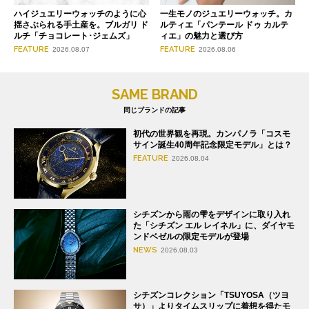
ハイジュエリーウォッチのように心
一生モノのジュエリーウォッチ。カ
揺さぶられる手土産を。ブルガリ ド
ルティエ「パンテール ドゥ カルテ
ルチ「チョコレート･ジェムズ」
ィエ」の魅力と選び方
FEATURE
FEATURE
2026.08.07
2026.08.06
SAME BRAND
同じブランドの記事
初代の世界観を再現。カンパノラ「コスモ
サイン誕生40周年記念限定モデル」とは？
FEATURE
2026.08.04
シチズンから雨の雫をデザインに取り入れ
た「シチズン エル レイネル」に、ダイヤモ
ンドベゼルの限定モデルが登場
NEWS
2026.08.03
シチズンコレクション「TSUYOSA（ツヨ
サ）」よりタイムスリップに着想を得たモ