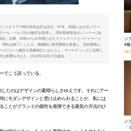
2年にイタリアで時計卸売会社を設立。87年、同国におけるジラー
ジラール・ペルゴ社の株式を取得し、同社取締役会のメンバーに加
ジ
に就任。以降、94年から11年間にわたりフェラーリとパートナーシ
4
、契約は終了）したり、積極的に研究開発を推進し、自社開発ム
ュール”という概念を高級時計にもたらし、マーケティングに活用し
NE
影響を与えた。2010年10月27日逝去。
ーでこう語っている。
を復刻したのはデザインの素晴らしさゆえです。それにアー
時にモダンデザインと受け止められることが、私には
ることがブランドの個性を発揮できる最良の方法のひ
ジ
「