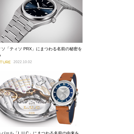
ィソ「ティソ PRX」にまつわる名前の秘密を
る
ATURE
2022.10.02
ョパール「L.U.C」にまつわる名前の由来を