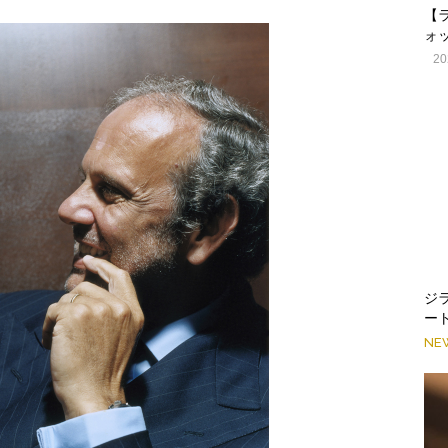
【
ォ
20
ジ
ー
NE