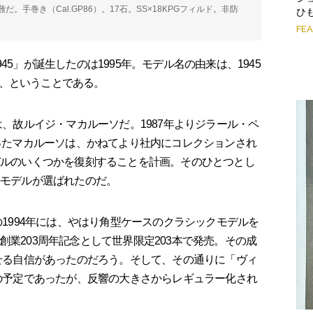
手巻き（Cal.GP86）。17石。SS×18KPGフィルド。非防
ひ
FE
5」が誕生したのは1995年。モデル名の由来は、1945
、ということである。
は、故ルイジ・マカルーソだ。1987年よりジラール・ペ
なったマカルーソは、かねてより社内にコレクションされ
モデルのいくつかを復刻することを計画。そのひとつとし
のモデルが選ばれたのだ。
の1994年には、やはり角型ケースのクラシックモデルを
創業203周年記念として世界限定203本で発売。その成
させる自信があったのだろう。そして、その通りに「ヴィ
産の予定であったが、反響の大きさからレギュラー化され