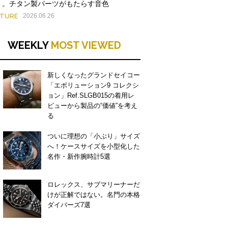
」。チタン製パーツがもたらす音色
ATURE
2026.06.26
WEEKLY
MOST VIEWED
新しくなったグランドセイコー
「エボリューション9 コレクシ
ョン」Ref.SLGB015の着用レ
ビューから製品の“価値”を考え
る
ついに理想の「小ぶり」サイズ
へ！ケースサイズを小型化した
名作・新作腕時計5選
ロレックス、サブマリーナーだ
けが正解ではない。名門の本格
ダイバーズ7選