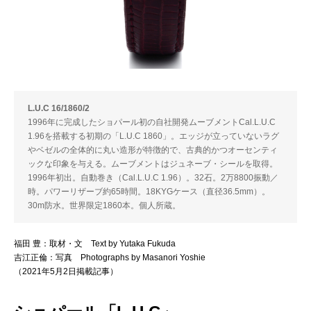
L.U.C 16/1860/2
1996年に完成したショパール初の自社開発ムーブメントCal.L.U.C
1.96を搭載する初期の「L.U.C 1860」。エッジが立っていないラグ
やベゼルの全体的に丸い造形が特徴的で、古典的かつオーセンティ
ックな印象を与える。ムーブメントはジュネーブ・シールを取得。
1996年初出。自動巻き（Cal.L.U.C 1.96）。32石。2万8800振動／
時。パワーリザーブ約65時間。18KYGケース（直径36.5mm）。
30m防水。世界限定1860本。個人所蔵。
福田 豊：取材・文 Text by Yutaka Fukuda
吉江正倫：写真 Photographs by Masanori Yoshie
（2021年5月2日掲載記事）