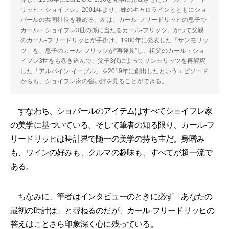
リッヒ・ショイフレ。2001年より、妹のキャロラインとともにショ
パールの共同社長を務める。左は、カール-フリードリッヒの息子で
カール・ショイフレ3世の孫に当たるカール-フリッツ。かつて父親
のカール-フリードリッヒが手掛け、1980年に発表した「サンモリッ
ツ」を、息子のカール-フリッツが“再発見”し、祖父のカール・ショ
イフレ3世をも巻き込んで、父子3代によってサンモリッツを再解釈
した「アルパイン イーグル」を2019年に創出したというエピソード
からも、ショイフレ家の強い絆を見ることができる。
すなわち、ショパールのアイテムはすべてショイフレ家
の美学に基づいている。そして筆者の知る限り、カール-フ
リードリッヒは時計界で随一の美学の持ち主だ。身嗜み
も、ワインの好みも、クルマの趣味も、すべてが超一流で
ある。
ちなみに、筆者はインタビューのときに必ず「あなたの
最初の時計は」と尋ねるのだが、カール-フリードリッヒの
答えはことさら印象深く心に残っている。