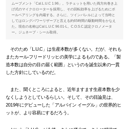
ムーブメント「Cal.L.U.C 1.96」。ラチェットを用いた両方向巻き上
げ式のマイクロローターを採用し、その回転効率を上げるためにボ
ールベアリングを内蔵する。さらに、ツインバレルによって当時と
してはロングパワーリザーブと言える約65時間の駆動時間をかなえ
た。現在の名称はCal.L.U.C 96.01-L。C.O.S.C.認定クロノメータ
ー。ジュネーブ・シール取得。
そのため「L.U.C」は生産本数が多くない。だが、それも
またカール-フリードリッヒの美学によるものである。「製
造本数は自分の目の届く範囲」というのを誕生以来の一貫
した方針にしているのだ。
また、聞くところによると、近年ますます生産本数を少
なくしようとしているらしい。そして、その目論見は、
2019年にデビューした「アルパイン イーグル」の世界的ヒ
ットが、より容易にするだろう。