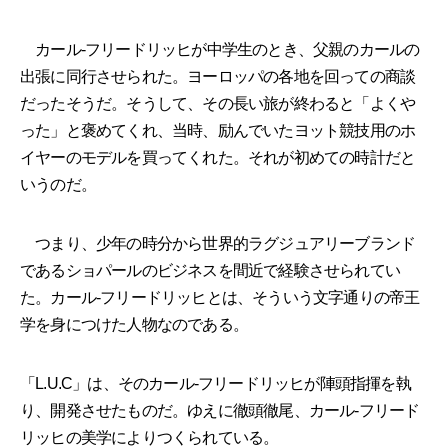
カール-フリードリッヒが中学生のとき、父親のカールの
出張に同行させられた。ヨーロッパの各地を回っての商談
だったそうだ。そうして、その長い旅が終わると「よくや
った」と褒めてくれ、当時、励んでいたヨット競技用のホ
イヤーのモデルを買ってくれた。それが初めての時計だと
いうのだ。
つまり、少年の時分から世界的ラグジュアリーブランド
であるショパールのビジネスを間近で経験させられてい
た。カール-フリードリッヒとは、そういう文字通りの帝王
学を身につけた人物なのである。
「L.U.C」は、そのカール-フリードリッヒが陣頭指揮を執
り、開発させたものだ。ゆえに徹頭徹尾、カール-フリード
リッヒの美学によりつくられている。