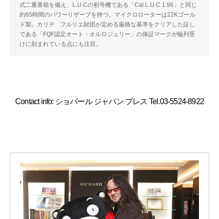
式二重香箱を備え、L.U.Cの初号機である「Cal.L.U.C 1.96」と同じ
約65時間のパワーリザーブを持つ。マイクロローターは22Kゴール
ド製。カリテﾠフルリエ財団が定める厳格な基準をクリアした証し
である「FQF認定オート・オルロジュリー」の保証マークが輪列受
けに刻まれている点にも注目。
Contact info: ショパール ジャパン プレス Tel.03-5524-8922