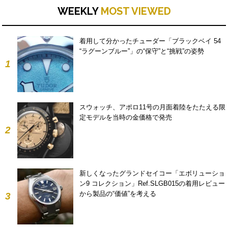
WEEKLY
MOST VIEWED
着用して分かったチューダー「ブラックベイ 54
“ラグーンブルー”」の“保守”と“挑戦”の姿勢
1
スウォッチ、アポロ11号の月面着陸をたたえる限
定モデルを当時の金価格で発売
2
新しくなったグランドセイコー「エボリューショ
ン9 コレクション」Ref.SLGB015の着用レビュー
から製品の“価値”を考える
3