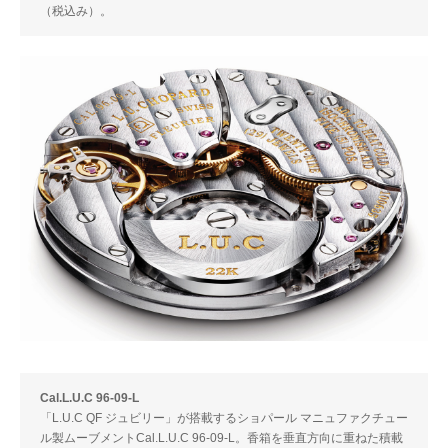
（税込み）。
Cal.L.U.C 96-09-L
「L.U.C QF ジュビリー」が搭載するショパール マニュファクチュー
ル製ムーブメントCal.L.U.C 96-09-L。香箱を垂直方向に重ねた積載