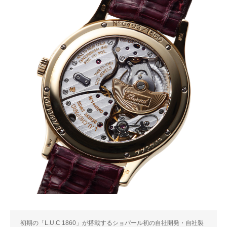
初期の「L.U.C 1860」が搭載するショパール初の自社開発・自社製