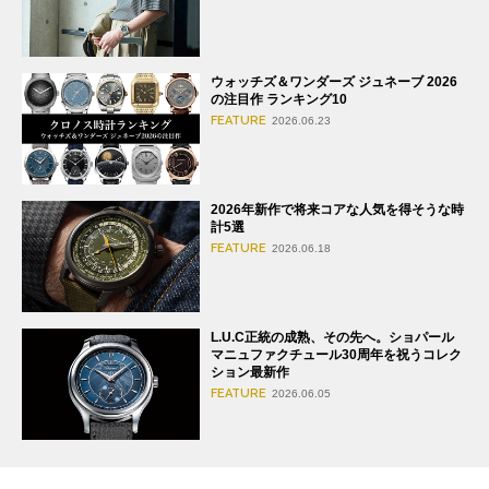
ウォッチズ＆ワンダーズ ジュネーブ 2026
の注目作 ランキング10
FEATURE
2026.06.23
2026年新作で将来コアな人気を得そうな時
計5選
FEATURE
2026.06.18
L.U.C正統の成熟、その先へ。ショパール
マニュファクチュール30周年を祝うコレク
ション最新作
FEATURE
2026.06.05