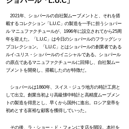
ショパール「L.U.C」
2021年、ショパールの自社製ムーブメントと、それを搭
載するコレクション「L.U.C」の製造を一手に担うショパー
ル マニュファクチュールが、1996年に設立されてから25周
年を迎えた。「L.U.C」は今日のショパールのフラッグシッ
プコレクション。「L.U.C」とはショパールの創業者である
ルイ-ユリス・ショパールのイニシャルである。ショパール
の原点であるマニュファクチュールに回帰し、自社製ムー
ブメントを開発し、搭載したのが特徴だ。
ショパールは1860年、スイス・ジュラ地方の時計工房と
して出立。創業当初より高級懐中時計と高精度ムーブメン
トの製造を得意とし、早くから国外に進出。ロシア皇帝を
初めとする富裕な顧客を獲得していった。
その後、ラ・ショー・ド・フォンに支店を開設。本社を