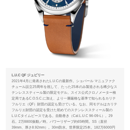
L.U.C QF ジュビリー
2021年4月に発表されたL.U.Cの最新作。ショパール マニュファク
チュール設立25周年を祝して、たった25本のみ製造される稀少なス
テンレススティール製の限定モデル。スイス公式クロノメーター検
定局であるC.O.S.C.に加え、より一層厳格な基準で知られるカリテ
フルリエ（QF）財団の認定も受けている。なお、同モデルはカリテ
フルリエ財団の認定を受けた初めてのステンレススティール製の
L.U.Cタイムピースである。自動巻き（Cal.L.U.C 96-09-L）。29
石。2万8800振動／時。パワーリザーブ約65時間。SS（直径
39mm、厚さ8.92mm）。30m防水。世界限定25本。182万6000円