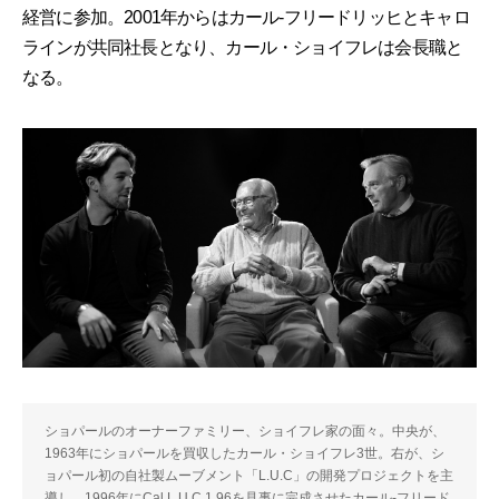
経営に参加。2001年からはカール-フリードリッヒとキャロ
ラインが共同社長となり、カール・ショイフレは会長職と
なる。
ショパールのオーナーファミリー、ショイフレ家の面々。中央が、
1963年にショパールを買収したカール・ショイフレ3世。右が、シ
ョパール初の自社製ムーブメント「L.U.C」の開発プロジェクトを主
導し、1996年にCal.L.U.C 1.96を見事に完成させたカール-フリード