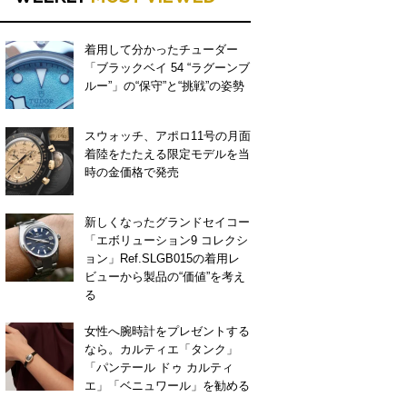
着用して分かったチューダー
「ブラックベイ 54 “ラグーンブ
ルー”」の“保守”と“挑戦”の姿勢
スウォッチ、アポロ11号の月面
着陸をたたえる限定モデルを当
時の金価格で発売
新しくなったグランドセイコー
「エボリューション9 コレクシ
ョン」Ref.SLGB015の着用レ
ビューから製品の“価値”を考え
る
女性へ腕時計をプレゼントする
なら。カルティエ「タンク」
「パンテール ドゥ カルティ
エ」「ベニュワール」を勧める