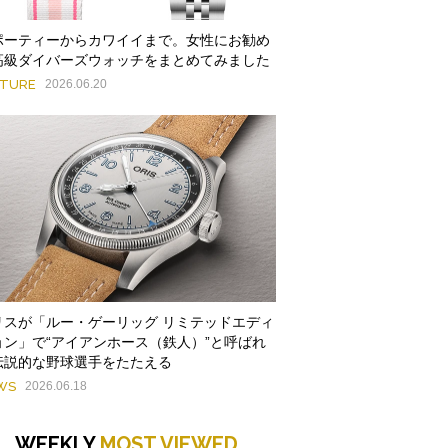
ポーティーからカワイイまで。女性にお勧め
高級ダイバーズウォッチをまとめてみました
ATURE
2026.06.20
リスが「ルー・ゲーリッグ リミテッドエディ
ョン」で“アイアンホース（鉄人）”と呼ばれ
伝説的な野球選手をたたえる
WS
2026.06.18
WEEKLY
MOST VIEWED