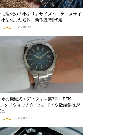
いに理想の「小ぶり」サイズへ！ケースサイ
を小型化した名作・新作腕時計5選
ATURE
2026.08.05
シオの機械式エディフィス第3弾「EFK-
00」を『ウォッチタイム』ドイツ版編集長が
ビュー
ATURE
2026.07.31