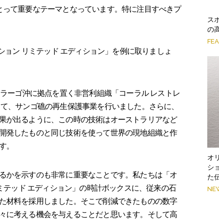
とって重要なテーマとなっています。特に注目すべきプ
ス
の
FE
ション リミテッド エディション」を例に取りましょ
ーラーゴ沖に拠点を置く非営利組織「コーラル レストレ
して、サンゴ礁の再生保護事業を行いました。さらに、
果が出るように、この時の技術はオーストラリアなど
開発したものと同じ技術を使って世界の現地組織と作
す。
オ
シ
るかを示すのも非常に重要なことです。私たちは「オ
た
リミテッド エディション」の時計ボックスに、従来の石
NE
た材料を採用しました。そこで削減できたものの数字
々に考える機会を与えることだと思います。そして高