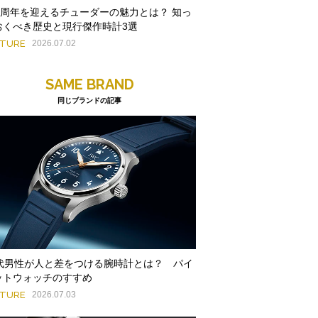
00周年を迎えるチューダーの魅力とは？ 知っ
おくべき歴史と現行傑作時計3選
ATURE
2026.07.02
SAME BRAND
同じブランドの記事
0代男性が人と差をつける腕時計とは？ パイ
ットウォッチのすすめ
ATURE
2026.07.03