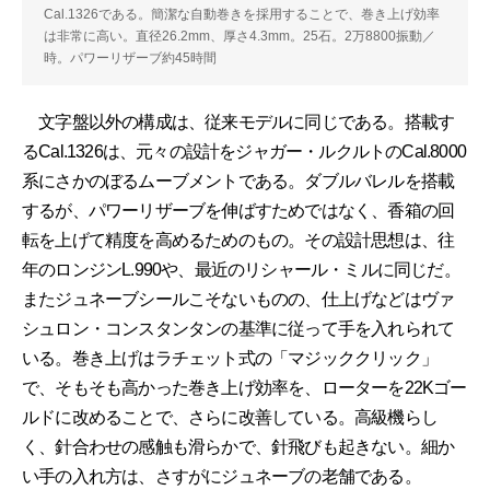
Cal.1326である。簡潔な自動巻きを採用することで、巻き上げ効率
は非常に高い。直径26.2mm、厚さ4.3mm。25石。2万8800振動／
時。パワーリザーブ約45時間
文字盤以外の構成は、従来モデルに同じである。搭載す
るCal.1326は、元々の設計をジャガー・ルクルトのCal.8000
系にさかのぼるムーブメントである。ダブルバレルを搭載
するが、パワーリザーブを伸ばすためではなく、香箱の回
転を上げて精度を高めるためのもの。その設計思想は、往
年のロンジンL.990や、最近のリシャール・ミルに同じだ。
またジュネーブシールこそないものの、仕上げなどはヴァ
シュロン・コンスタンタンの基準に従って手を入れられて
いる。巻き上げはラチェット式の「マジッククリック」
で、そもそも高かった巻き上げ効率を、ローターを22Kゴー
ルドに改めることで、さらに改善している。高級機らし
く、針合わせの感触も滑らかで、針飛びも起きない。細か
い手の入れ方は、さすがにジュネーブの老舗である。