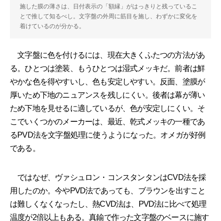
施した膜の薄さは、日付表示の「額縁」がはっきりと残っているこ
とで推して知るべし。文字盤の外周に筋目を施し、わずかに変化を
着けているのが分かる。
文字盤に色を付けるには、現在大きくふたつの方法があ
る。ひとつは塗装、もうひとつは湿式メッキだ。前者は鮮
やかな色を得やすいし、色も安定しやすい。反面、塗膜が
厚いため下地のニュアンスを残しにくい。後者は幕が薄い
ため下地を見せるに適しているが、色が安定しにくい。そ
こでいくつかのメーカーは、最近、乾式メッキの一種であ
るPVD法を文字盤処理に使うようになった。オメガが好例
である。
ではなぜ、ヴァシュロン・コンスタンタンはCVD法を採
用したのか。今やPVD法であっても、ブラウンを出すこと
は難しくなくなったし、熱CVD法は、PVD法に比べて処理
温度が2倍以上もある。真鍮で作った文字盤のベースに施す