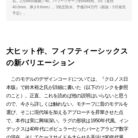
石。2万8800振動／時。パワーリザーブ約48時間。SS（直径
40.0mm、厚さ9.6mm）。3気圧防水。予価204万円（税抜：5月発売
予定）。
大ヒット作、フィフティーシックス
の新バリエーション
このモデルのデザインコードについては、『クロノス日
本版』で鈴木裕之氏が詳細に書いた（以下のリンクを参照
のこと）。正直、これを読めば他の説明はいらないと思う
ので、今さら詳しくは触れない。モチーフに昔のモデルを
選び、そこに現代味を加えるアプローチを昇華させた点
で、本作は実に興味深い。ラグの形状は1950年代風、イン
デックスは40年代にポピュラーだったバーとアラビア数字
の混在。そしてケースサイドを太らせる手法は90年代風。