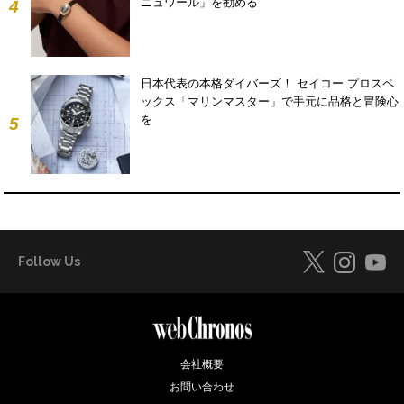
ニュワール」を勧める
4
日本代表の本格ダイバーズ！ セイコー プロスペ
ックス「マリンマスター」で手元に品格と冒険心
を
5
Follow Us
会社概要
お問い合わせ