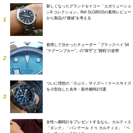
新しくなったグランドセイコー「エボリューショ
ン9 コレクション」Ref.SLGB015の着用レビュー
から製品の“価値”を考える
1
着用して分かったチューダー「ブラックベイ 54
“ラグーンブルー”」の“保守”と“挑戦”の姿勢
2
ついに理想の「小ぶり」サイズへ！ケースサイズ
を小型化した名作・新作腕時計5選
3
女性へ腕時計をプレゼントするなら。カルティエ
「タンク」「パンテール ドゥ カルティエ」「ベ