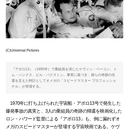
(C)Universal Pictures
『アポロ13』（1995年）で乗組員を演じたケヴィン・ベーコン、ト
ム・ハンクス、ビル・パクストン。事実に基づき、彼らの奇跡の生
還を支えた時計としてオメガの「スピードマスター プロフェッショ
ナル」が登場する。
1970年に打ち上げられた宇宙船・アポロ13号で発生した
爆発事故の真実と、3人の乗組員の奇跡の帰還を映画化した
ロン・ハワード監督による『アポロ13』も、例に漏れずオ
メガのスピードマスターが登場する宇宙映画である。ケヴ