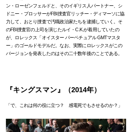
ン・ローゼンフェルドと、そのイギリス人パートナー、シ
ドニー・プロッサーがFBI捜査官リッチー・ディマーソに協
力して、おとり捜査で汚職政治家たちを逮捕していく。そ
のFBI捜査官の上司を演じたルイ・C.K.が着用していたの
が、ロレックス「オイスター パーペチュアル GMTマスタ
ー」のゴールドモデルだ。なお、実際にロレックスがこの
バージョンを発表したのはその二十数年後のことである。
『キングスマン』（2014年）
「で、これは何の役に立つ？ 感電死でもさせるのか？」