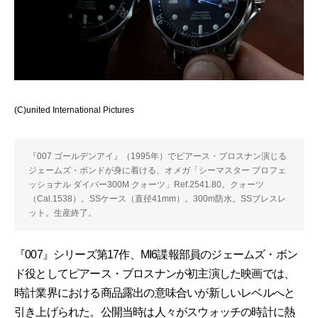
(C)united International Pictures
『007 ゴールデンアイ』（1995年）でピアース・ブロスナン演じる
ジェームズ・ボンドが身に着ける、オメガ「シーマスター プロフェ
ッショナル ダイバー300M クォーツ」Ref.2541.80。クォーツ
（Cal.1538）。SSケース（直径41mm）。300m防水。SSブレスレ
ット。生産終了。
『007』シリーズ第17作、MI6諜報部員のジェームズ・ボン
ド役としてピアース・ブロスナンが初主演した映画では、
時計業界における商品露出の意味合いが新しいレベルへと
引き上げられた。公開当時は人々がスウォッチの時計に熱