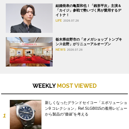
結婚発表の亀梨和也！「銭形平次」主演＆
「カイジ」参戦で勢いづく男が愛用するデ
イトナ！
LIFE
2026.07.26
栃木県佐野市の「オメガショップ トンプキ
ンス佐野」がリニューアルオープン
NEWS
2026.07.26
WEEKLY
MOST VIEWED
新しくなったグランドセイコー「エボリューショ
ン9 コレクション」Ref.SLGB015の着用レビュー
から製品の“価値”を考える
1