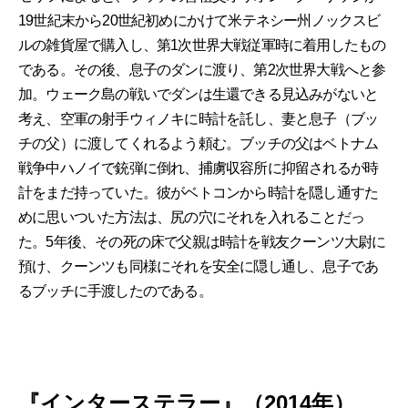
19世紀末から20世紀初めにかけて米テネシー州ノックスビ
ルの雑貨屋で購入し、第1次世界大戦従軍時に着用したもの
である。その後、息子のダンに渡り、第2次世界大戦へと参
加。ウェーク島の戦いでダンは生還できる見込みがないと
考え、空軍の射手ウィノキに時計を託し、妻と息子（ブッ
チの父）に渡してくれるよう頼む。ブッチの父はベトナム
戦争中ハノイで銃弾に倒れ、捕虜収容所に抑留されるが時
計をまだ持っていた。彼がベトコンから時計を隠し通すた
めに思いついた方法は、尻の穴にそれを入れることだっ
た。5年後、その死の床で父親は時計を戦友クーンツ大尉に
預け、クーンツも同様にそれを安全に隠し通し、息子であ
るブッチに手渡したのである。
『インターステラー』（2014年）