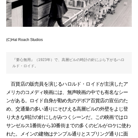
(C)Hal Roach Studios
『要心無用』（1923年）で、高層ビルの時計の針にぶら下がるハロ
ルド・ロイド。
百貨店の販売員を演じるハロルド・ロイドが主演したア
メリカのコメディ映画には、無声映画の中でも有名なシー
ンがある。ロイド自身が勤め先のデボア百貨店の宣伝のた
め、交通量の多い通りにそびえる高層ビルの外壁をよじ登
り大きな時計の針にしがみつくシーンだ。この映画ではロ
サンゼルス1番街から10番街までの多くのビルがロケに使わ
れた。メインの建物はテンプル通りとスプリング通りに面