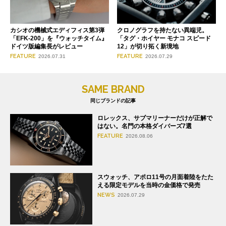
クロノグラフを持たない異端児。
カシオの機械式エディフィス第3弾
「タグ・ホイヤー モナコ スピード
「EFK-200」を『ウォッチタイム』
12」が切り拓く新境地
ドイツ版編集長がレビュー
FEATURE
FEATURE
2026.07.29
2026.07.31
SAME BRAND
同じブランドの記事
ロレックス、サブマリーナーだけが正解で
はない。名門の本格ダイバーズ7選
FEATURE
2026.08.06
スウォッチ、アポロ11号の月面着陸をたた
える限定モデルを当時の金価格で発売
NEWS
2026.07.29