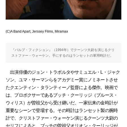
(C)A Band Apart, Jerssey Films, Miramax
『パルプ・フィクション』（1994年）でクーンツ大尉を演じるクリ
ストファー・ウォーケン。手にするのはランセットの軍用時計だ。
出演俳優のジョン・トラボルタやサミュエル・L・ジャク
ソン、ユマ・サーマンらをアカデミー賞にノミネートさせ
たクエンティン・タランティーノ監督による傑作。映画で
は、プロボクサーであるブッチ・クーリッジ（ブルース・
ウィリス）が曽祖父から受け継いだ、一家伝来の金時計が
重要なシーンで登場する。その時計はランセット製の腕時
計で、クリストファー・ウォーケン演じるクーンツ大尉の
セリフによると、ブッチの曽祖父オリオン・クーリッジが