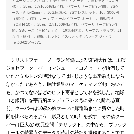
ビエーション パイロット デイ デイト オート」。自動巻き（Cal.H-
40）。25石。2万1600振動／時。パワーリザーブ約80時間。SSケ
ース（直径42mm）。10気圧防水。SSブレスレット。10万3000円
（税別）。(右)「カーキ フィールド マーフ オート」。自動巻き
（Cal.H-10）。25石。2万1600振動／時。パワーリザーブ約80時
間。SSケース（直径42mm）。10気圧防水。カーフストラップ。11
万円（税別）。(問)ハミルトン／スウォッチ グループ ジャパン
Tel.03-6254-7371
クリストファー・ノーラン監督によるSF超大作は、主演
ジョセフ・クーパー（マシュー・マコノヒー）が所有して
いたハミルトンの時計なしでは同じような出来栄えになら
なかったであろう。時計業界のマーケティング史において
も、かつてないほどのヒット商品として名を残した。地球
（と銀河）を宇宙船エンデュランス号に乗って離れる直
前、クーパーは10歳の娘マーフに帰還時までに費やした時
間を比べられるよう、形見として時計を残す。その後クー
パーは巨大な5次元空間「テサラクト」の中から、ブラック
ホールの特異点のデータを時計の秒針を操作することでモ