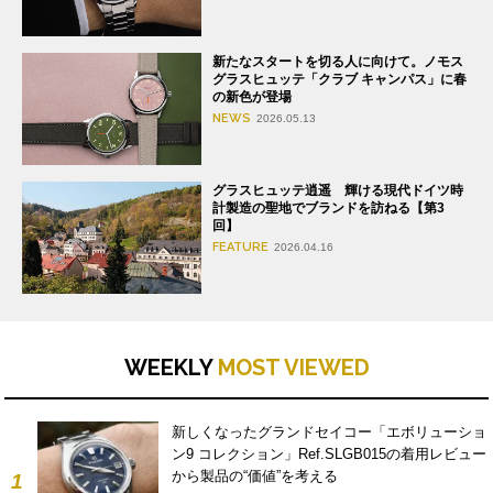
新たなスタートを切る人に向けて。ノモス
グラスヒュッテ「クラブ キャンパス」に春
の新色が登場
NEWS
2026.05.13
グラスヒュッテ逍遥 輝ける現代ドイツ時
計製造の聖地でブランドを訪ねる【第3
回】
FEATURE
2026.04.16
WEEKLY
MOST VIEWED
新しくなったグランドセイコー「エボリューショ
ン9 コレクション」Ref.SLGB015の着用レビュー
から製品の“価値”を考える
1