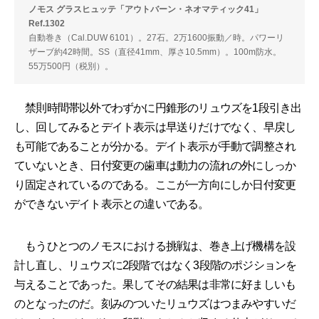
ノモス グラスヒュッテ「アウトバーン・ネオマティック41」
Ref.1302
自動巻き（Cal.DUW 6101）。27石。2万1600振動／時。パワーリ
ザーブ約42時間。SS（直径41mm、厚さ10.5mm）。100m防水。
55万500円（税別）。
禁則時間帯以外でわずかに円錐形のリュウズを1段引き出
し、回してみるとデイト表示は早送りだけでなく、早戻し
も可能であることが分かる。デイト表示が手動で調整され
ていないとき、日付変更の歯車は動力の流れの外にしっか
り固定されているのである。ここが一方向にしか日付変更
ができないデイト表示との違いである。
もうひとつのノモスにおける挑戦は、巻き上げ機構を設
計し直し、リュウズに2段階ではなく3段階のポジションを
与えることであった。果してその結果は非常に好ましいも
のとなったのだ。刻みのついたリュウズはつまみやすいだ