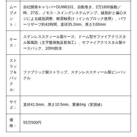
ムー
自社開発キャリバーDUW6101、自動巻き、2万1600振動／
ブメ
時、27石、ノモス・スイングシステムテンプ、緩急針と偏心ネ
ン
ジによる緩急調整、耐震軸受け（インカブロック使用）、パワ
ト：
ーリザーブ約42時間、直径35.2mm、厚さ3.60mm
ステンレススティール製ケース、ドーム型サファイアクリスタ
ケー
ル製風防（文字盤側無反射加工）、サファイアクリスタル製ケ
ス：
ースバック、100m防水
スト
ラッ
プ＆
ファブリック製ストラップ、ステンレススティール製ピンバッ
バッ
クル
ク
ル:
サイ
直径41.0mm、厚さ10.5mm、重量64g（実測値）
ズ：
価
55万500円
格：