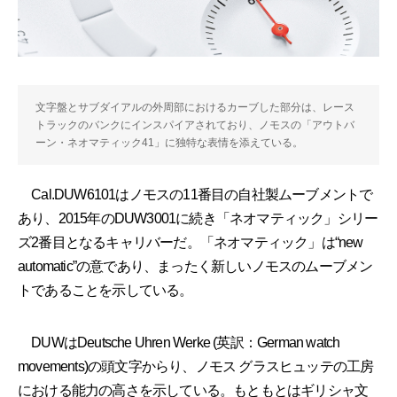
文字盤とサブダイアルの外周部におけるカーブした部分は、レース
トラックのバンクにインスパイアされており、ノモスの「アウトバ
ーン・ネオマティック41」に独特な表情を添えている。
Cal.DUW6101はノモスの11番目の自社製ムーブメントで
あり、2015年のDUW3001に続き「ネオマティック」シリー
ズ2番目となるキャリバーだ。「ネオマティック」は“new
automatic”の意であり、まったく新しいノモスのムーブメン
トであることを示している。
DUWはDeutsche Uhren Werke (英訳：German watch
movements)の頭文字からり、ノモス グラスヒュッテの工房
における能力の高さを示している。もともとはギリシャ文