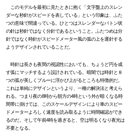
このモデルを最初に見たときに抱く「文字盤上のスレン
ダーな秒針がスピードを表している」という印象は、ふた
つの意味で間違っている。ひとつはスレンダーなバトン状
の針は秒針ではなく分針であるということ。ふたつめは分
針ではなく時針がスピードメーター風の弧の上を運針する
ようデザインされていることだ。
時針は長さも夜間の視認性においても、ちょうど円を成
す弧にマッチするよう設計されている。暗闇では時針と８
つの弧が美しくブルーに浮かび上がるところも特徴的だ。
これは単純にデザインというより、一種の解決法と考えら
れる。つまり夜の8時から朝方の4時という外が暗くなる時
間帯に掛けては、このスケールデザインにより車のスピー
ドメーターよろしく速度を読み取るように時間確認ができ
るのだ。そして午前4時を過ぎると、空は明るくなり夜光は
不要となる。