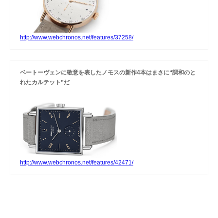
http://www.webchronos.net/features/37258/
ベートーヴェンに敬意を表したノモスの新作4本はまさに“調和のと
れたカルテット”だ
http://www.webchronos.net/features/42471/