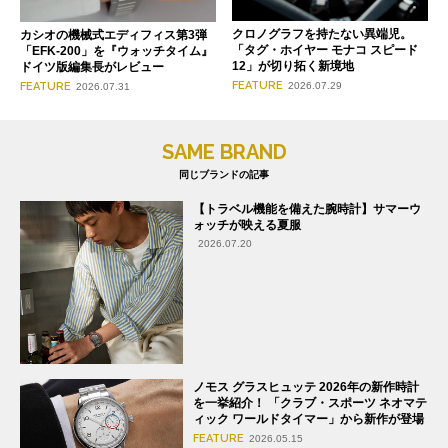
クロノグラフを持たない異端児。
カシオの機械式エディフィス第3弾
「タグ・ホイヤー モナコ スピード
「EFK-200」を『ウォッチタイム』
12」が切り拓く新境地
ドイツ版編集長がレビュー
FEATURE
FEATURE
2026.07.29
2026.07.31
SAME BRAND
同じブランドの記事
【トラベル機能を備えた腕時計】サマーウ
ォッチが映える夏服
2026.07.20
ノモス グラスヒュッテ 2026年の新作時計
を一挙紹介！ 「クラブ・スポーツ ネオマテ
ィック ワールドタイマー」から新作が登場
FEATURE
2026.05.15