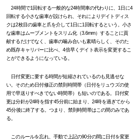
24時間で1回転する一般的な24時間車の代わりに、1日に4
回転する小さな歯車が設けられ、それによりデイトディス
クは2枚目の歯車と爪を介して1日に1回転するという。小さ
な歯車はムーブメントをスリム化（3.6mm）することに貢
献するだけでなく、歯車の噛み合いも素晴らしく、そのた
め既存キャリバーに比べ、4倍早くデイト表示を変更するこ
とができるようになっている。
日付変更に要する時間が短縮されているのも見逃せな
い。そのため日付修正の禁則時間帯（日付をリュウズの使
用で早送りすべきでない時間帯）も短いのである。日付変
更は分針が24時を指す45分前に始まり、24時を過ぎてから
45分後に終了する。つまり、禁則時間帯はこの間のみであ
る。
このルールを忘れ、手動で上記の90分の間に日付を変更