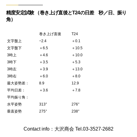
精度安定試験 （巻き上げ直後とT24の日差 秒／日、振り
角）
巻き上げ直後
T24
文字盤上
−2.4
＋0.1
文字盤下
＋6.5
＋10.5
3時上
＋4.6
＋10.0
3時下
＋3.5
＋5.3
3時左
＋3.9
＋13.0
3時右
＋6.0
＋8.0
最大姿勢差：
8.9
12.9
平均日差：
＋3.6
＋7.8
平均振り角：
水平姿勢
313°
276°
垂直姿勢
275°
238°
Contact info：大沢商会 Tel.03-3527-2682