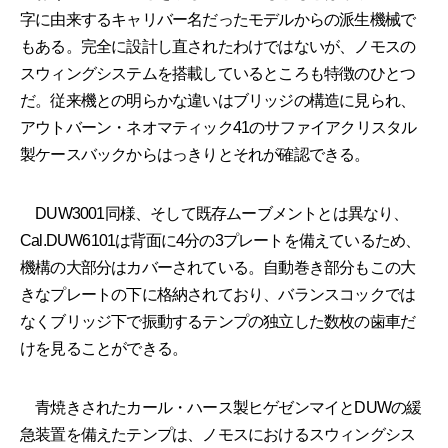
字に由来するキャリバー名だったモデルからの派生機械で
もある。完全に設計し直されたわけではないが、ノモスの
スウィングシステムを搭載しているところも特徴のひとつ
だ。従来機との明らかな違いはブリッジの構造に見られ、
アウトバーン・ネオマティック41のサファイアクリスタル
製ケースバックからはっきりとそれが確認できる。
DUW3001同様、そして既存ムーブメントとは異なり、
Cal.DUW6101は背面に4分の3プレートを備えているため、
機構の大部分はカバーされている。自動巻き部分もこの大
きなプレートの下に格納されており、バランスコックでは
なくブリッジ下で振動するテンプの独立した数枚の歯車だ
けを見ることができる。
青焼きされたカール・ハース製ヒゲゼンマイとDUWの緩
急装置を備えたテンプは、ノモスにおけるスウィングシス