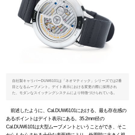
自社製キャリバーDUW6101は「ネオマティック」シリーズでは2番
目となるムーブメント。デイト表示における変更の際に採用され
た、モダンなスイッチングシステムにより特徴づけられている。
前述したように、Cal.DUW6101における、最も存在感の
あるポイントはデイト表示にある。35.2mm径の
Cal.DUW6101は大型ムーブメントということができ、そこ
からもたらされる十分な表面積により、外周部に大きく視