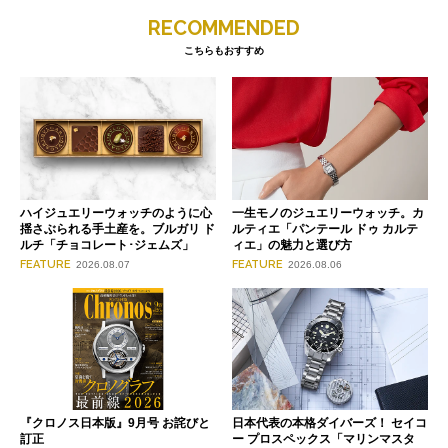
RECOMMENDED
こちらもおすすめ
ハイジュエリーウォッチのように心
一生モノのジュエリーウォッチ。カ
揺さぶられる手土産を。ブルガリ ド
ルティエ「パンテール ドゥ カルテ
ルチ「チョコレート･ジェムズ」
ィエ」の魅力と選び方
FEATURE
FEATURE
2026.08.07
2026.08.06
『クロノス日本版』9月号 お詫びと
日本代表の本格ダイバーズ！ セイコ
訂正
ー プロスペックス「マリンマスタ