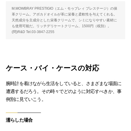
M.MOWBRAY PRESTIGIO（エム・モゥブレィ プレステージ）の保
革クリーム。アボカドオイルが革に栄養と柔軟性を与えてくれる。
天然成分を主成分とした栄養クリームで、シミになりやすい素材に
も使用可能だ。リッチデリケートクリーム、1500円（税別）。
(問)R&D Tel.03-3847-2255
ケース・バイ・ケースの対応
腕時計を着けながら生活をしていると、さまざまな場面に
遭遇するだろう。その時々でどのように対応すべきか、事
例別に見ていこう。
濡らした場合