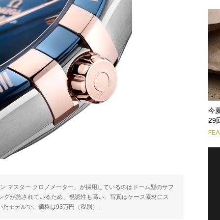
今
2
FE
ョン マスター クロノメーター」が採用しているのはドーム型のサフ
ングが施されているため、視認性も高い。写真はケース素材にス
いたモデルで、価格は93万円（税別）。