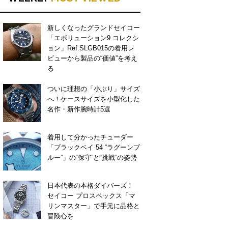
新しくなったグランドセイコー
「エボリューション9 コレクシ
ョン」Ref.SLGB015の着用レ
ビューから製品の“価値”を考え
る
ついに理想の「小ぶり」サイズ
へ！ケースサイズを小型化した
名作・新作腕時計5選
着用して分かったチューダー
「ブラックベイ 54 “ラグーンブ
ルー”」の“保守”と“挑戦”の姿勢
日本代表の本格ダイバーズ！
セイコー プロスペックス「マ
リンマスター」で手元に品格と
冒険心を