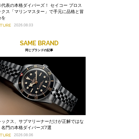
本代表の本格ダイバーズ！ セイコー プロス
ックス「マリンマスター」で手元に品格と冒
心を
ATURE
2026.08.03
SAME BRAND
同じブランドの記事
レックス、サブマリーナーだけが正解ではな
。名門の本格ダイバーズ7選
ATURE
2026.08.06