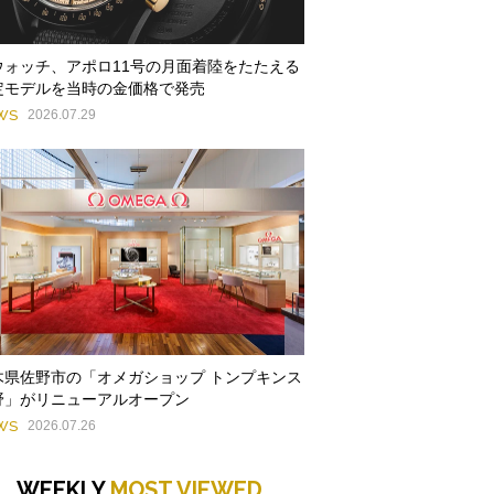
ウォッチ、アポロ11号の月面着陸をたたえる
定モデルを当時の金価格で発売
WS
2026.07.29
木県佐野市の「オメガショップ トンプキンス
野」がリニューアルオープン
WS
2026.07.26
WEEKLY
MOST VIEWED