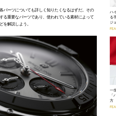
各パーツについても詳しく知りたくなるはずだ。その
ハ
する重要なパーツであり、使われている素材によって
る
ジ
どを解説しよう。
FE
一
「
方
FE