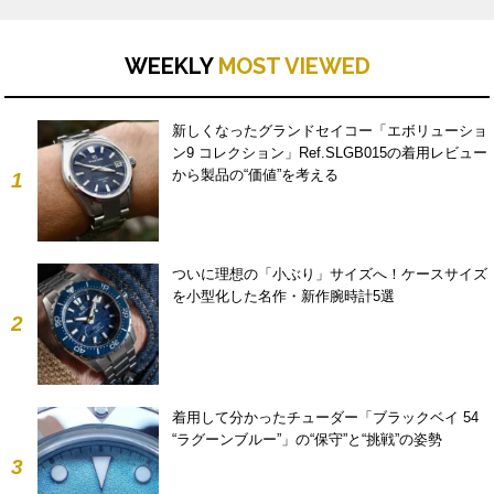
WEEKLY
MOST VIEWED
新しくなったグランドセイコー「エボリューショ
ン9 コレクション」Ref.SLGB015の着用レビュー
から製品の“価値”を考える
1
ついに理想の「小ぶり」サイズへ！ケースサイズ
を小型化した名作・新作腕時計5選
2
着用して分かったチューダー「ブラックベイ 54
“ラグーンブルー”」の“保守”と“挑戦”の姿勢
3