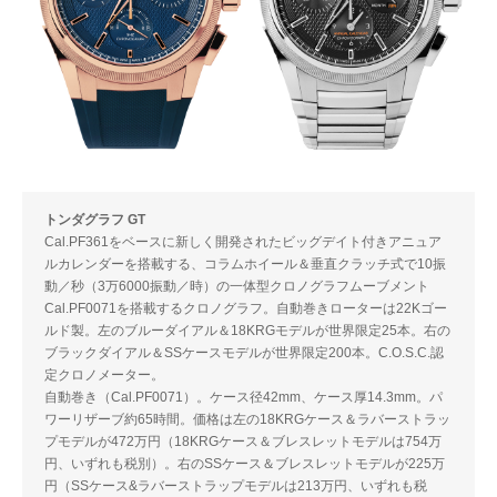
トンダグラフ GT
Cal.PF361をベースに新しく開発されたビッグデイト付きアニュア
ルカレンダーを搭載する、コラムホイール＆垂直クラッチ式で10振
動／秒（3万6000振動／時）の一体型クロノグラフムーブメント
Cal.PF0071を搭載するクロノグラフ。自動巻きローターは22Kゴー
ルド製。左のブルーダイアル＆18KRGモデルが世界限定25本。右の
ブラックダイアル＆SSケースモデルが世界限定200本。C.O.S.C.認
定クロノメーター。
自動巻き（Cal.PF0071）。ケース径42mm、ケース厚14.3mm。パ
ワーリザーブ約65時間。価格は左の18KRGケース＆ラバーストラッ
プモデルが472万円（18KRGケース＆ブレスレットモデルは754万
円、いずれも税別）。右のSSケース＆ブレスレットモデルが225万
円（SSケース&ラバーストラップモデルは213万円、いずれも税