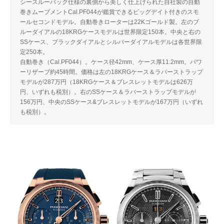
シースルーバック仕様の裏側から美しく仕上げられた自社製の自動
巻きムーブメントCal.PF044が鑑賞できるビッグデイト付きのスモ
ールセコンドモデル。自動巻きローターは22Kゴールド製。左のブ
ルーダイアルの18KRGケースモデルは世界限定150本。中央と右の
SSケース、ブラックダイアルとシルバーダイアルモデルは各世界限
定250本。
自動巻き（Cal.PF044）。ケース径42mm、ケース厚11.2mm。パワ
ーリザーブ約45時間。価格は左の18KRGケース＆ラバーストラップ
モデルが287万円（18KRGケース＆ブレスレットモデルは626万
円、いずれも税別）。右のSSケース＆ラバーストラップモデルが
156万円、中央のSSケース&ブレスレットモデルが167万円（いずれ
も税別）。