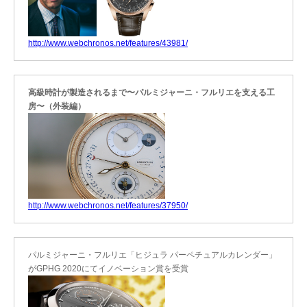
http://www.webchronos.net/features/43981/
高級時計が製造されるまで〜パルミジャーニ・フルリエを支える工
房〜（外装編）
http://www.webchronos.net/features/37950/
パルミジャーニ・フルリエ「ヒジュラ パーペチュアルカレンダー」
がGPHG 2020にてイノベーション賞を受賞