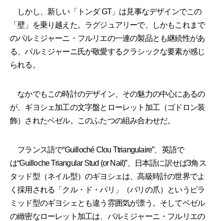
しかし、新しい「トンダ GT」は見事なデザインでこの
「壁」を乗り越えた。ラグジュアリーで、しかもこれまで
のパルミジャーニ・フルリエの一連の製品とも継続性があ
る、パルミジャーニ氏が敬愛するクラシックな要素が感じ
られる。
なかでもこの時計のデザイン、その魅力の中心にあるの
が、ギヨシェ加工の文字盤とローレット加工（ゴドロン装
飾）されたベゼル。このふたつの組み合わせだ。
フランス語で“Guilloché Clou Ttriangulaire”、英語で
は“Guilloche Triangular Stud (or Nail)”、日本語に訳せば3角ス
タッド型（ネイル型）のギヨシェは、高級時計の世界でよ
く採用される「クル・ド・パリ」（パリの爪）というピラ
ミッド型のギヨシェとも違う雰囲気が漂う。そしてベゼル
の緻密なローレット加工は、パルミジャーニ・フルリエの