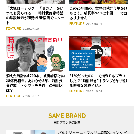
「大塚ローテック」「タカノ」をい
この25年間の、世界の時計市場をひ
つでも見られる！ 時計愛好家待望
もとく。成長率No.1は中国……では
の常設展示が伊勢丹 新宿店でスター
ありません！
ト
FEATURE
2026.04.01
FEATURE
2026.07.10
消えた時計約1700本、被害総額は約
31％だったのに、なぜ8％もプラス
28億円相当。あれから2年、時計投
した!? “時計好き”トランプが仕掛け
資詐欺「トケマッチ事件」の教訓と
る無法な関税イジメ
は？
FEATURE
2025.10.02
FEATURE
2026.03.17
SAME BRAND
同じブランドの記事
パルミジャーニ・フルリエCEOにインタビ