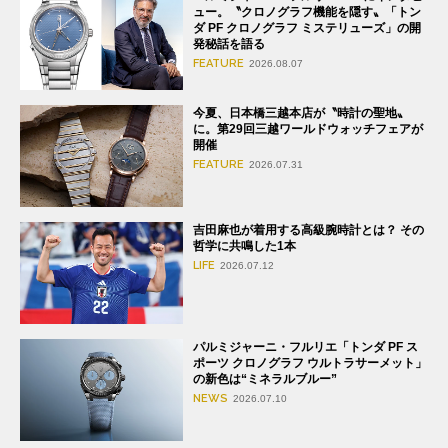
ュー。〝クロノグラフ機能を隠す〟「トン
ダ PF クロノグラフ ミステリューズ」の開
発秘話を語る
FEATURE
2026.08.07
今夏、日本橋三越本店が〝時計の聖地〟
に。第29回三越ワールドウォッチフェアが
開催
FEATURE
2026.07.31
吉田麻也が着用する高級腕時計とは？ その
哲学に共鳴した1本
LIFE
2026.07.12
パルミジャーニ・フルリエ「トンダ PF ス
ポーツ クロノグラフ ウルトラサーメット」
の新色は“ミネラルブルー”
NEWS
2026.07.10