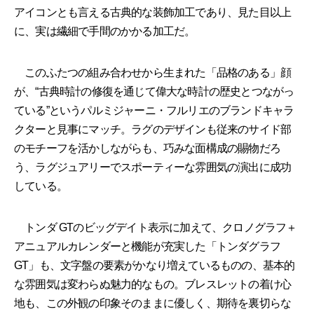
アイコンとも言える古典的な装飾加工であり、見た目以上
に、実は繊細で手間のかかる加工だ。
このふたつの組み合わせから生まれた「品格のある」顔
が、“古典時計の修復を通じて偉大な時計の歴史とつながっ
ている”というパルミジャーニ・フルリエのブランドキャラ
クターと見事にマッチ。ラグのデザインも従来のサイド部
のモチーフを活かしながらも、巧みな面構成の賜物だろ
う、ラグジュアリーでスポーティーな雰囲気の演出に成功
している。
トンダ GTのビッグデイト表示に加えて、クロノグラフ＋
アニュアルカレンダーと機能が充実した「トンダグラフ
GT」も、文字盤の要素がかなり増えているものの、基本的
な雰囲気は変わらぬ魅力的なもの。ブレスレットの着け心
地も、この外観の印象そのままに優しく、期待を裏切らな