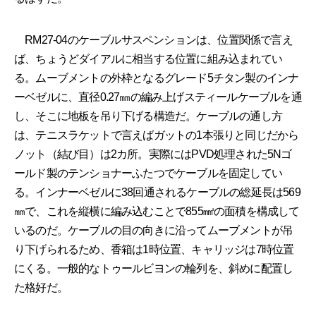
RM27-04のケーブルサスペンションは、位置関係で言え
ば、ちょうどダイアルに相当する位置に組み込まれてい
る。ムーブメントの外枠となるグレード5チタン製のインナ
ーベゼルに、直径0.27㎜の編み上げスティールケーブルを通
し、そこに地板を吊り下げる構造だ。ケーブルの通し方
は、テニスラケットで言えばガットの1本張りと同じだから
ノット（結び目）は2カ所。実際にはPVD処理された5Nゴ
ールド製のテンショナーふたつでケーブルを固定してい
る。インナーベゼルに38回通されるケーブルの総延長は569
㎜で、これを縦横に編み込むことで855㎟の面積を構成して
いるのだ。ケーブルの目の向きに沿ってムーブメントが吊
り下げられるため、香箱は1時位置、キャリッジは7時位置
にくる。一般的なトゥールビヨンの輪列を、斜めに配置し
た格好だ。