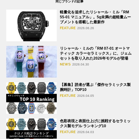
同じブランドの記事
軽量化を追求したリシャール・ミル「RM
55-01 マニュアル」。5g未満の超軽量ムー
ブメントを搭載した最新作
FEATURE
2026.06.26
リシャール・ミルの「RM 07-01 オートマ
ティック カラーセラミックス」に、ジェム
セットを取り入れた2026年モデルが登場
NEWS
2026.04.30
【募集】読者が選ぶ「傑作セラミックス製
腕時計」TOP10
FEATURE
2026.04.05
色彩表現と表面仕上げに挑戦するセラミッ
クス製モデル ランキング10
FEATURE
2026.04.03