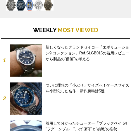
WEEKLY
MOST VIEWED
新しくなったグランドセイコー「エボリューショ
ン9 コレクション」Ref.SLGB015の着用レビュー
から製品の“価値”を考える
1
ついに理想の「小ぶり」サイズへ！ケースサイズ
を小型化した名作・新作腕時計5選
2
着用して分かったチューダー「ブラックベイ 54
“ラグーンブルー”」の“保守”と“挑戦”の姿勢