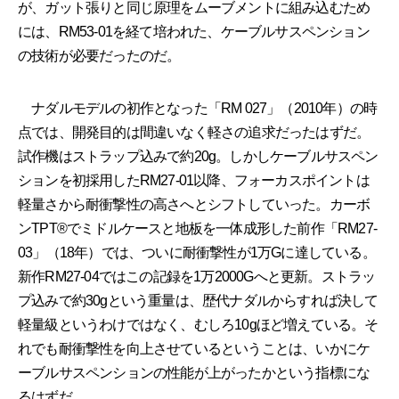
が、ガット張りと同じ原理をムーブメントに組み込むため
には、RM53-01を経て培われた、ケーブルサスペンション
の技術が必要だったのだ。
ナダルモデルの初作となった「RM 027」（2010年）の時
点では、開発目的は間違いなく軽さの追求だったはずだ。
試作機はストラップ込みで約20g。しかしケーブルサスペン
ションを初採用したRM27-01以降、フォーカスポイントは
軽量さから耐衝撃性の高さへとシフトしていった。カーボ
ンTPT®でミドルケースと地板を一体成形した前作「RM27-
03」（18年）では、ついに耐衝撃性が1万Gに達している。
新作RM27-04ではこの記録を1万2000Gへと更新。ストラッ
プ込みで約30gという重量は、歴代ナダルからすれば決して
軽量級というわけではなく、むしろ10gほど増えている。そ
れでも耐衝撃性を向上させているということは、いかにケ
ーブルサスペンションの性能が上がったかという指標にな
るはずだ。