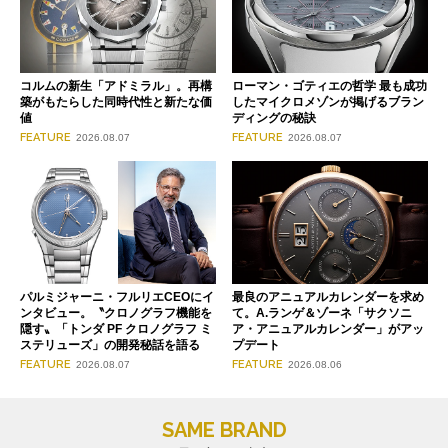
コルムの新生「アドミラル」。再構
ローマン・ゴティエの哲学 最も成功
築がもたらした同時代性と新たな価
したマイクロメゾンが掲げるブラン
値
ディングの秘訣
FEATURE
FEATURE
2026.08.07
2026.08.07
パルミジャーニ・フルリエCEOにイ
最良のアニュアルカレンダーを求め
ンタビュー。〝クロノグラフ機能を
て。A.ランゲ＆ゾーネ「サクソニ
隠す〟「トンダ PF クロノグラフ ミ
ア・アニュアルカレンダー」がアッ
ステリューズ」の開発秘話を語る
プデート
FEATURE
FEATURE
2026.08.07
2026.08.06
SAME BRAND