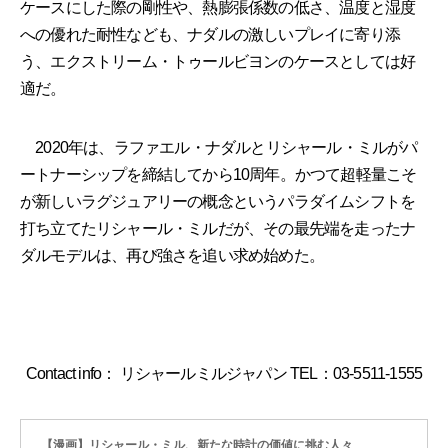
ケースにした際の剛性や、熱膨張係数の低さ、温度と湿度
への優れた耐性なども、ナダルの激しいプレイに寄り添
う、エクストリーム・トゥールビヨンのケースとしては好
適だ。
2020年は、ラファエル・ナダルとリシャール・ミルがパ
ートナーシップを締結してから10周年。かつて超軽量こそ
が新しいラグジュアリーの概念というパラダイムシフトを
打ち立てたリシャール・ミルだが、その最先端を走ったナ
ダルモデルは、再び強さを追い求め始めた。
Contact info： リシャールミルジャパン TEL：03-5511-1555
【漫画】リシャール・ミル、新たな時計の価値に挑む人々