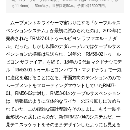
時。パワーリザーブ約38時間。TitaCarb®（縦47.25×横38.4mm、厚
さ11.4mm）。50m防水。世界限定50本。予価1億1500万円。
ムーブメントをワイヤーで宙吊りにする「ケーブルサス
ペンションシステム」が最初に試みられたのは、2013年に
発表された「RM27-01トゥールビヨン ラファエル・ナダ
ル」だった。しかし以降のナダルモデルではケーブルサス
ペンションの搭載は見送られ、14年の「RM56-02トゥール
ビヨン サファイア」を経て、18年の２代目マクドナウモデ
ル「RM53-01トゥールビヨン パブロ・マクドナウ」で一気
に進化を遂げることになる。平面方向のテンションのみで
ムーブメントをフローティングマウントしていたRM27-
01、RM56-02に対し、RM53-01のケーブルサスペンション
は、斜張橋のように立体的なワイヤーの取り回しに改めら
れていた。この複雑な設計理論をそのままに、もう一度平
面形状へと戻したものが、新作RM27-04のシステムだ。一
見テニスラケットをそのままデザインしたようにも見える