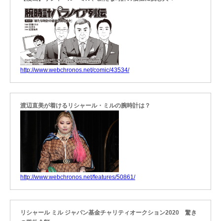
http://www.webchronos.net/comic/43534/
渡辺直美が着けるリシャール・ミルの腕時計は？
http://www.webchronos.net/features/50861/
リシャール ミル ジャパン基金チャリティオークション2020 驚き