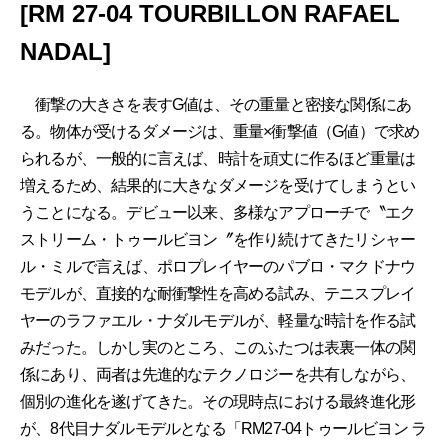
[RM 27-04 TOURBILLON RAFAEL
NADAL]
衝撃の大きさを表すG値は、その重量と密接な関係にあ
る。物体が受けるダメージは、重量×衝撃値（G値）で求め
られるが、一般的に言えば、時計を頑丈に作るほど重量は
増えるため、結果的に大きなダメージを受けてしまうとい
うことになる。デビュー以来、多様なアプローチで〝エク
ストリーム・トゥールビヨン〞を作り続けてきたリシャー
ル・ミルで言えば、ポロプレイヤーのパブロ・マクドナウ
モデルが、直接的な耐衝撃性を高める試み、テニスプレイ
ヤーのラファエル・ナダルモデルが、軽量な時計を作る試
みだった。しかし実のところ、このふたつは表裏一体の関
係にあり、両者は先進的なテクノロジーを共有しながら、
個別の進化を遂げてきた。その現時点における最終進化形
が、8代目ナダルモデルとなる「RM27-04トゥールビヨン ラ