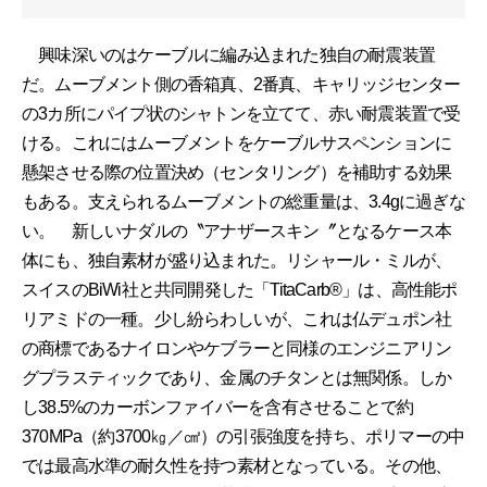
興味深いのはケーブルに編み込まれた独自の耐震装置
だ。ムーブメント側の香箱真、2番真、キャリッジセンター
の3カ所にパイプ状のシャトンを立てて、赤い耐震装置で受
ける。これにはムーブメントをケーブルサスペンションに
懸架させる際の位置決め（センタリング）を補助する効果
もある。支えられるムーブメントの総重量は、3.4gに過ぎな
い。 新しいナダルの〝アナザースキン〞となるケース本
体にも、独自素材が盛り込まれた。リシャール・ミルが、
スイスのBiWi社と共同開発した「TitaCarb®」は、高性能ポ
リアミドの一種。少し紛らわしいが、これは仏デュポン社
の商標であるナイロンやケブラーと同様のエンジニアリン
グプラスティックであり、金属のチタンとは無関係。しか
し38.5%のカーボンファイバーを含有させることで約
370MPa（約3700㎏／㎠）の引張強度を持ち、ポリマーの中
では最高水準の耐久性を持つ素材となっている。その他、