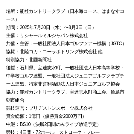
場所：能登カントリークラブ（日本海コース、はまなすコ
ース）
期間：2025年7月30日（水）〜8月3日（日）
主催：リシャールミルジャパン株式会社
共催・主管：一般社団法人日本ゴルフツアー機構（JGTO）
協賛：北陸コカ・コーラボトリング株式会社 他
特別協力：北國新聞社
後援：石川県、宝達志水町、一般社団法人日本高等学校・
中学校ゴルフ連盟、一般社団法人ジュニアゴルフクラブチ
ーム連盟、特定非営利活動法人日本ジュニアゴルフ協会
協力：能登カントリークラブ、宝達志水町商工会、輪島市
朝市組合
競技運営：ブリヂストンスポーツ株式会社
賞金総額：1億円（優勝賞金2000万円）
中継：BS10（決勝2日間のみライブ放送予定）
競技：4日間・72ホール、ストローク・プレー