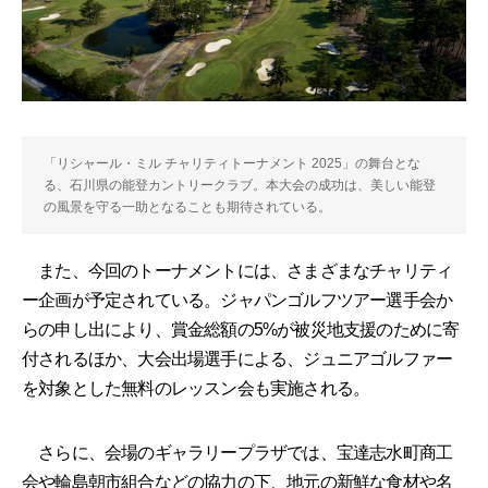
「リシャール・ミル チャリティトーナメント 2025」の舞台とな
る、石川県の能登カントリークラブ。本大会の成功は、美しい能登
の風景を守る一助となることも期待されている。
また、今回のトーナメントには、さまざまなチャリティ
ー企画が予定されている。ジャパンゴルフツアー選手会か
らの申し出により、賞金総額の5%が被災地支援のために寄
付されるほか、大会出場選手による、ジュニアゴルファー
を対象とした無料のレッスン会も実施される。
さらに、会場のギャラリープラザでは、宝達志水町商工
会や輪島朝市組合などの協力の下、地元の新鮮な食材や名