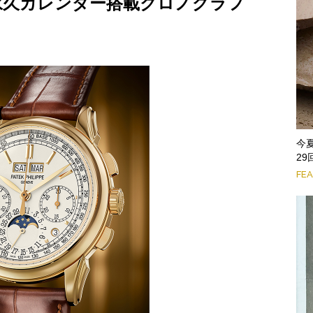
永久カレンダー搭載クロノグラフ
今
2
FE