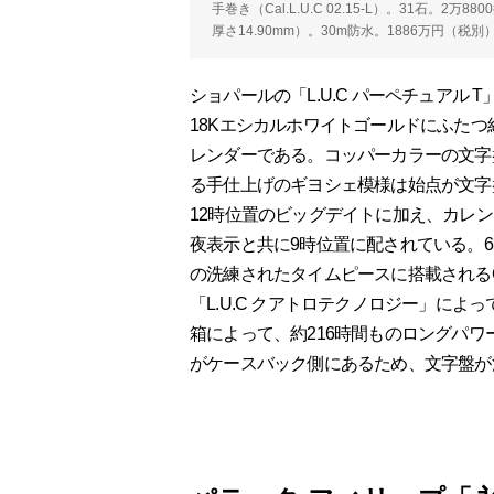
手巻き（Cal.L.U.C 02.15-L）。31石。2
厚さ14.90mm）。30m防水。1886万円（税別）。
ショパールの「L.U.C パーペチュアル
18Kエシカルホワイトゴールドにふた
レンダーである。コッパーカラーの文字
る手仕上げのギヨシェ模様は始点が文字
12時位置のビッグデイトに加え、カレ
夜表示と共に9時位置に配されている。
の洗練されたタイムピースに搭載されるCal.
「L.U.C クアトロテクノロジー」に
箱によって、約216時間ものロングパ
がケースバック側にあるため、文字盤が