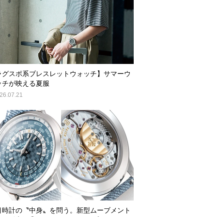
ラグスポ系ブレスレットウォッチ】サマーウ
ッチが映える夏服
26.07.21
目時計の〝中身〟を問う。新型ムーブメント