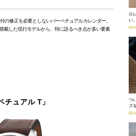
ロ
い
は日付の修正を必要としないパーペチュアルカレンダー。
FE
搭載した現行モデルから、特に語るべき点が多い要素
つ
ーペチュアル T」
ズ
FE