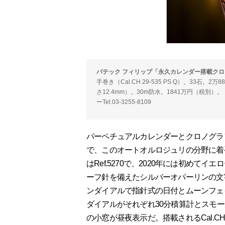
パテック フィリップ「永久カレンダー搭載クロノ
手巻き（Cal.CH 29-535 PS Q）。33石
さ12.4mm）。30m防水。1841万円（税別
ーTel.03-3255-8109
パーペチュアルカレンダーとクロノグラ
で、このオートオルロジュリの分野に着
はRef.5270で、2020年には初め
ーフ針を備えたシルバーオパーリンの文
ンダイアルで指針式の日付とムーンフェ
ダイアルがそれぞれ30分積算計とスモ
の小窓が昼夜表示だ。搭載されるCal.CH 