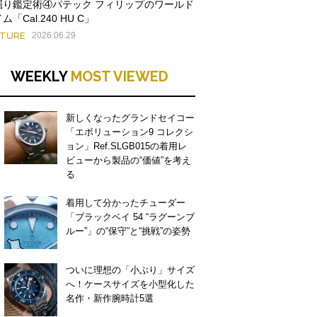
掘り鑑定術④パテック フィリップのワールド
ム「Cal.240 HU C」
ATURE
2026.06.29
WEEKLY
MOST VIEWED
新しくなったグランドセイコー
「エボリューション9 コレクシ
ョン」Ref.SLGB015の着用レ
ビューから製品の“価値”を考え
る
着用して分かったチューダー
「ブラックベイ 54 “ラグーンブ
ルー”」の“保守”と“挑戦”の姿勢
ついに理想の「小ぶり」サイズ
へ！ケースサイズを小型化した
名作・新作腕時計5選