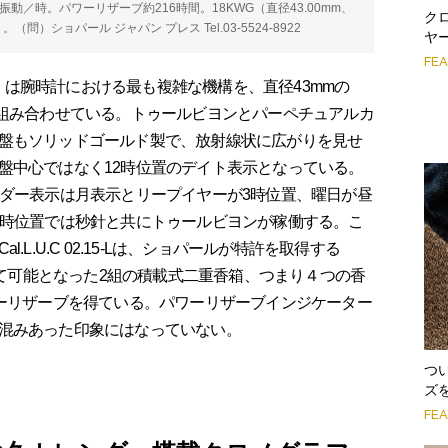
万8800振動／時。パワーリザーブ約216時間。18KWG（直径43.00mm、
ク
（問）ショパール ジャパン プレス Tel.03-5524-8922
ヤ
FE
 T」は腕時計における最も複雑な機構を、直径43mmの
つ組み合わせている。トゥールビヨンとパーペチュアルカ
盤もソリッドゴールド製で、放射線状に広がりを見せ
盤中心ではなく12時位置のデイト表示となっている。
ンダー表示は月表示とリープイヤーが3時位置、曜日が昼
6時位置では秒針と共にトゥールビヨンが稼働する。こ
L.U.C 02.15-Lは、ショパールが特許を取得する
よって可能となった2組の積載式二重香箱、つまり４つの香
ワーリザーブを得ている。パワーリザーブインジケーター
混みあった印象にはなっていない。
つ
ズ
FE