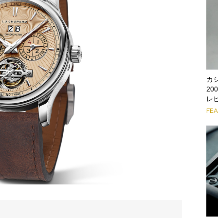
カ
2
レ
FE