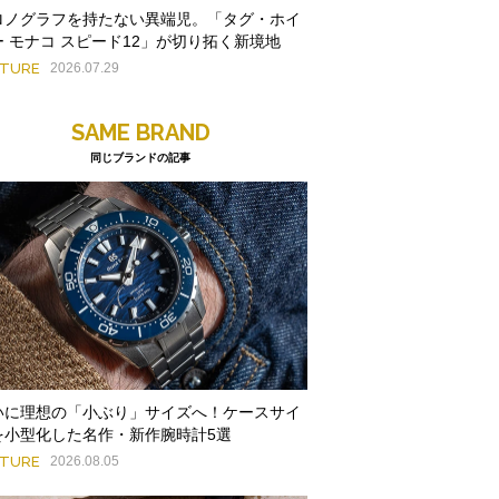
ロノグラフを持たない異端児。「タグ・ホイ
ー モナコ スピード12」が切り拓く新境地
ATURE
2026.07.29
SAME BRAND
同じブランドの記事
いに理想の「小ぶり」サイズへ！ケースサイ
を小型化した名作・新作腕時計5選
ATURE
2026.08.05