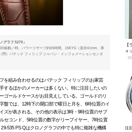
グラフ 5270」
【
。2万8800振動／時。パワーリザーブ約65時間。18KYG（直径41mm、厚
ォ
）。（問）パテック フィリップ ジャパン・インフォメーションセンタ
20
フを組み合わせるのはパテック フィリップのお家芸
手するほかのメーカーは多くない。特に注目したいの
てイエローゴールドケースがお目見えしている。ゴールドのリ
字盤では、12時下の開口部で曜日と月を、6時位置のイ
イズが表される。その他の表示は3時・9時位置のサブ
ールセコンド、5時位置の数字がリープイヤー、7時位置
29-535 PS Qはクロノグラフの中でも特に複雑な機構
注