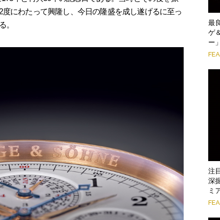
2度にわたって興隆し、今日の隆盛を成し遂げるに至っ
最
る。
ゲ
ー
FE
注
深
ミ
FE