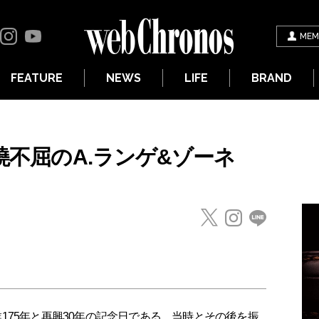
MEM
FEATURE
NEWS
LIFE
BRAND
不撓不屈のA.ランゲ&ゾーネ
創業175年と再興30年の記念日である。当時とその後を振