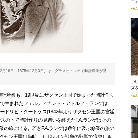
ー
FE
2月18日～1875年12月3日）は、グラスヒュッテで時計産業が発
つ
ズ
時計産業も、19世紀にザクセン王国で始まった時計作り
FE
デンで生まれたフェルディナント・アドルフ・ランゲは、
ードリヒ・グートケス(1842年よりザクセン王国の宮廷
スの下で時計作りの見習いを終えたF.A.ランゲはその
の旅に出る。若きF.A.ランゲは数年に及ぶ修業の旅の
クセン王国は当時、ナポレオン戦争の影響で疲弊しき