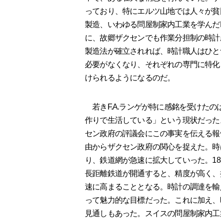
っており、特にエルツ山地では人々が貧
製造、いわゆる問屋制家内工業を学んだF
に、故郷ザクセンでも作業分担制の時計
製造法が確立されれば、時計職人はひと
必要がなくなり、それぞれの専門に特化
けられるようになるのだ。
若きF.A.ランゲが特に感銘を受けたの
作りで生活している」という現状だった。
セン政府の評議会にこの事実を伝える報告
由からザクセン政府の関心を捉えた。時
り、鉄道網が急速に拡大していった。18
長距離鉄道が開通すると、精度が高く、
速に高まることとなる。時計の調達を輸
って魅力的な目標だった。これに加え、
見通しもあった。スイスの問屋制家内工業