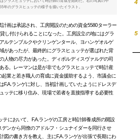
ゲはグラスヒュッテにおいて時計師の育成を始めた。右の写真の中
4
55年のグラスヒュッテの様子を描いたイラスト。
業計画は承認され、工房開設のための資金5580ターラー
5
ーが貸し付けられることになった。工房設立の地にはグラ
アルテンブルクやクリンゲンタール、ヨハンゲオルゲ
域があったが、最終的にグラスヒュッテが選ばれた背
の人物の尽力があった。ディポルディスヴァルデの司
ある。レーマンは是が非でもグラスヒュッテで時計産
ゲの起業と若き職人の育成に資金援助するよう、市議会に
F.A.ランゲに対し、当初計画していたようにドレスデ
ュッテに移り住み、現場で若者を直接指導する必要性
ッテにおいて、F.A.ランゲの工房と時計師養成所の開設
レスデンから同僚のアドルフ・シュナイダーを同行させ
図の書き方を教え、主にF.A.ランゲが出張で長期にわ