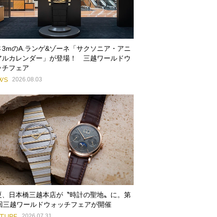
さ3mのA.ランゲ&ゾーネ「サクソニア・アニ
アルカレンダー」が登場！ 三越ワールドウ
ッチフェア
WS
2026.08.03
夏、日本橋三越本店が〝時計の聖地〟に。第
9回三越ワールドウォッチフェアが開催
ATURE
2026.07.31