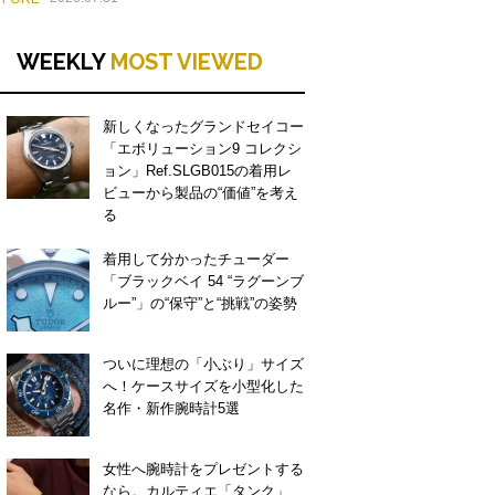
WEEKLY
MOST VIEWED
新しくなったグランドセイコー
「エボリューション9 コレクシ
ョン」Ref.SLGB015の着用レ
ビューから製品の“価値”を考え
る
着用して分かったチューダー
「ブラックベイ 54 “ラグーンブ
ルー”」の“保守”と“挑戦”の姿勢
ついに理想の「小ぶり」サイズ
へ！ケースサイズを小型化した
名作・新作腕時計5選
女性へ腕時計をプレゼントする
なら。カルティエ「タンク」