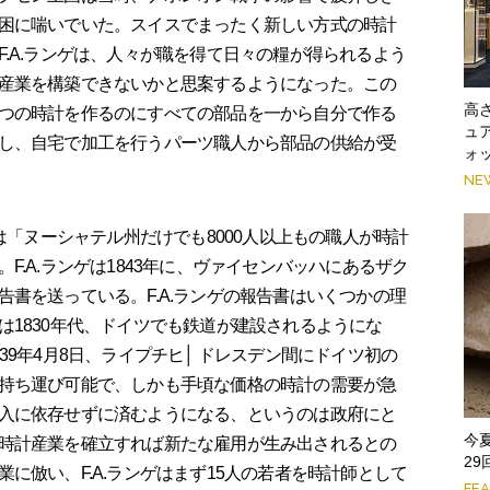
困に喘いでいた。スイスでまったく新しい方式の時計
.A.ランゲは、人々が職を得て日々の糧が得られるよう
産業を構築できないかと思案するようになった。この
高
つの時計を作るのにすべての部品を一から自分で作る
ュ
し、自宅で加工を行うパーツ職人から部品の供給が受
ォ
NE
は「ヌーシャテル州だけでも8000人以上もの職人が時計
F.A.ランゲは1843年に、ヴァイセンバッハにあるザク
書を送っている。F.A.ランゲの報告書はいくつかの理
は1830年代、ドイツでも鉄道が建設されるようにな
39年4月8日、ライプチヒ│ ドレスデン間にドイツ初の
持ち運び可能で、しかも手頃な価格の時計の需要が急
入に依存せずに済むようになる、というのは政府にと
今
時計産業を確立すれば新たな雇用が生み出されるとの
2
に倣い、F.A.ランゲはまず15人の若者を時計師として
FE