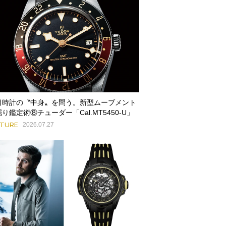
目時計の〝中身〟を問う。新型ムーブメント
り鑑定術⑧チューダー「Cal.MT5450-U」
ATURE
2026.07.27