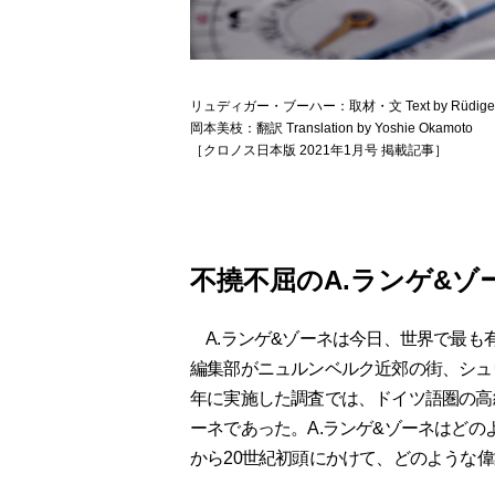
リュディガー・ブーハー：取材・文 Text by Rüdiger 
岡本美枝：翻訳 Translation by Yoshie Okamoto
［クロノス日本版 2021年1月号 掲載記事］
不撓不屈のA.ランゲ&ゾ
A.ランゲ&ゾーネは今日、世界で最も
編集部がニュルンベルク近郊の街、シュヴ
年に実施した調査では、ドイツ語圏の高
ーネであった。A.ランゲ&ゾーネはどの
から20世紀初頭にかけて、どのような