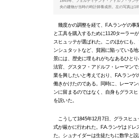
1845年、フェルディナント・アドルフ・ラン
央の建物が当時の時計師養成所。左の写真は18
幾度かの調整を経て、F.A.ランゲの事
と工具を購入するために1120ターラ
スヒュッテが選ばれた。このほかにも、
ンシュタットなど、貧困に陥っている地
景には、歴史に埋もれがちなあるひとり
法官、グスタフ・アドルフ・レーマンで
業を興したいと考えており、F.A.ラン
働きかけたのである。同時に、レーマンは
ンに留まるのではなく、自身もグラスヒ
を説いた。
こうして1845年12月7日、グラスヒュ
式が厳かに行われた。F.A.ランゲはド
た。シュナイダーは生徒たちに数学と設計