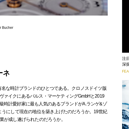
Bucher
注
深掘
FE
ーネ
有名な時計ブランドのひとつである。クロノスドイツ版
ァイクにあるパルス・マーケティングGmbHと2019
級時計愛好家に最も人気のあるブランドがA.ランゲ&ゾ
ようにして現在の地位を築き上げたのだろうか。19世紀
偉業が成し遂げられたのだろうか。