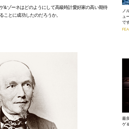
ンゲ&ゾーネはどのようにして高級時計愛好家の高い期待
ノ
ることに成功したのだろうか。
ュ
で
FE
最
ゲ