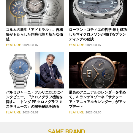
コルムの新生「アドミラル」。再構
ローマン・ゴティエの哲学 最も成功
築がもたらした同時代性と新たな価
したマイクロメゾンが掲げるブラン
値
ディングの秘訣
FEATURE
FEATURE
2026.08.07
2026.08.07
パルミジャーニ・フルリエCEOにイ
最良のアニュアルカレンダーを求め
ンタビュー。〝クロノグラフ機能を
て。A.ランゲ＆ゾーネ「サクソニ
隠す〟「トンダ PF クロノグラフ ミ
ア・アニュアルカレンダー」がアッ
ステリューズ」の開発秘話を語る
プデート
FEATURE
FEATURE
2026.08.07
2026.08.06
SAME BRAND