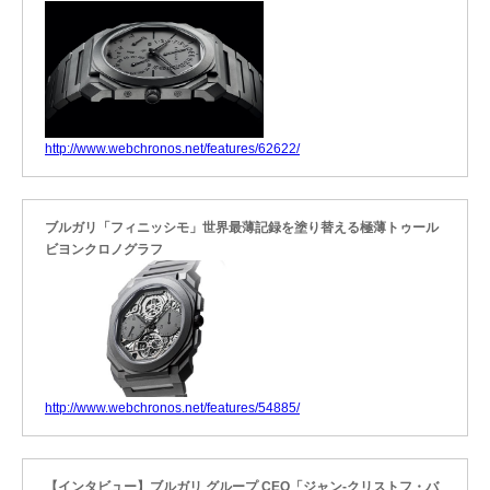
http://www.webchronos.net/features/62622/
ブルガリ「フィニッシモ」世界最薄記録を塗り替える極薄トゥール
ビヨンクロノグラフ
http://www.webchronos.net/features/54885/
【インタビュー】ブルガリ グループ CEO「ジャン-クリストフ・バ