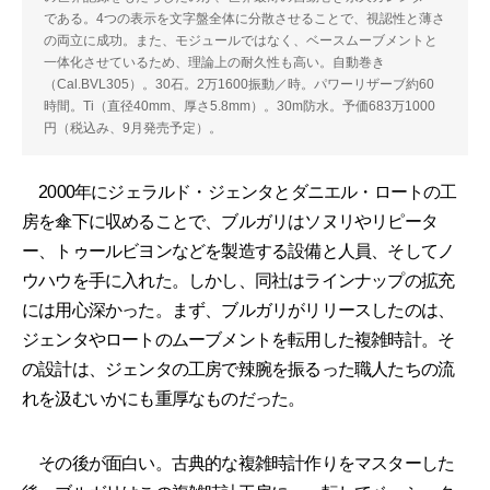
である。4つの表示を文字盤全体に分散させることで、視認性と薄さ
の両立に成功。また、モジュールではなく、ベースムーブメントと
一体化させているため、理論上の耐久性も高い。自動巻き
（Cal.BVL305）。30石。2万1600振動／時。パワーリザーブ約60
時間。Ti（直径40mm、厚さ5.8mm）。30m防水。予価683万1000
円（税込み、9月発売予定）。
2000年にジェラルド・ジェンタとダニエル・ロートの工
房を傘下に収めることで、ブルガリはソヌリやリピータ
ー、トゥールビヨンなどを製造する設備と人員、そしてノ
ウハウを手に入れた。しかし、同社はラインナップの拡充
には用心深かった。まず、ブルガリがリリースしたのは、
ジェンタやロートのムーブメントを転用した複雑時計。そ
の設計は、ジェンタの工房で辣腕を振るった職人たちの流
れを汲むいかにも重厚なものだった。
その後が面白い。古典的な複雑時計作りをマスターした