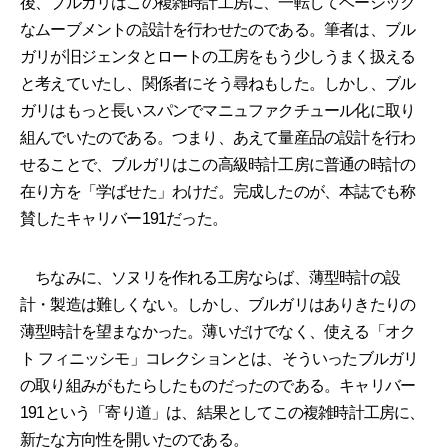
後、ブルガリはこの複雑時計工房に、一転してベーシック
なムーブメントの設計を行わせたのである。筆者は、ブル
ガリが旧ジェンタとロートの工房をもう少しうまく扱える
と考えていたし、関係者にそう尋ねもした。しかし、ブル
ガリはもっと長いスパンでマニュファクチュール化に取り
組んでいたのである。つまり、あえて量産品の設計を行わ
せることで、ブルガリはこの高級時計工房に普通の時計の
在り方を「学ばせた」わけだ。完成したのが、本誌でも称
賛したキャリバー191だった。
ちなみに、ソヌリを作れる工房ならば、薄型時計の設
計・製造は難しくない。しかし、ブルガリはありきたりの
薄型時計を望まなかった。薄いだけでなく、使える「オク
ト フィニッシモ」コレクションとは、そういったブルガリ
の取り組みがもたらしたものだったのである。キャリバー
191という「寄り道」は、結果としてこの複雑時計工房に、
新たな方向性を開いたのである。