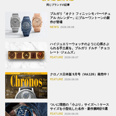
同じブランドの記事
ブルガリ「オクト フィニッシモ パーペチュ
アル カレンダー」にブルーワントーンの新
作が登場
NEWS
2026.08.08
ハイジュエリーウォッチのように心揺さぶ
られる手土産を。ブルガリ ドルチ「チョコ
レート･ジェムズ」
FEATURE
2026.08.07
クロノス日本版 9月号（Vol.126）発売中！
FEATURE
2026.08.06
ついに理想の「小ぶり」サイズへ！ケース
サイズを小型化した名作・新作腕時計5選
FEATURE
2026.08.05