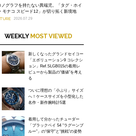
ロノグラフを持たない異端児。「タグ・ホイ
ー モナコ スピード12」が切り拓く新境地
ATURE
2026.07.29
WEEKLY
MOST VIEWED
新しくなったグランドセイコー
「エボリューション9 コレクシ
ョン」Ref.SLGB015の着用レ
ビューから製品の“価値”を考え
る
ついに理想の「小ぶり」サイズ
へ！ケースサイズを小型化した
名作・新作腕時計5選
着用して分かったチューダー
「ブラックベイ 54 “ラグーンブ
ルー”」の“保守”と“挑戦”の姿勢