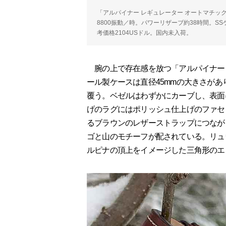
「アルパイナー レギュレーター オートマチック」。Re
8800振動／時。パワーリザーブ約38時間。S
考価格2104USドル。国内未入荷。
腕の上で存在感を放つ「アルパイナー 
ール製ケースは直径45mmの大きさが
覆う。ベゼルはわずかにカーブし、表面
げのラグにはポリッシュ仕上げのファセ
るブラウンのレザーストラップにつなが
ゴと山のモチーフが配されている。リュ
ルピナの頂上をイメージした三角形のエ