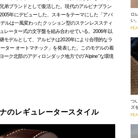
兄弟ブランドとして復活した。現代のアルピナブラン
ロ
2005年にデビューした、スキーをテーマにした「アバ
い
モデルは一風変わったクッション型のステンレススティ
FE
ュレーター式の文字盤を組み合わせている。2006年以
継モデルとして、アルピナは2020年により合理的なラ
レーター オートマチック」を発表した。このモデルの着
ク北部のアディロンダック地方での"Alpine"な環境
つ
ズ
ピナのレギュレータースタイル
FE