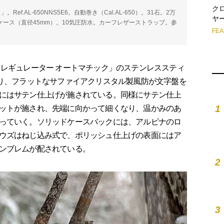
ク
f.AL-650NNS5E6。自動巻き（Cal.AL-650）。31石。2万
ヤ
Sケース（直径45mm）。10気圧防水。カーフレザーストラップ。参
FE
レギュレーター オートマチック」のステンレススティ
あり、フラットなサファイアクリスタル製風防が文字盤を
にはサテン仕上げが施されている。同様にサテン仕上
1
ットが施され、先端に向かって細くなり、温かみのあ
っていく。ソリッドケースバックには、アルピナのロ
ウズはねじ込み式で、ポリッシュ仕上げの表面にはア
ンブレムが配されている。
2
3