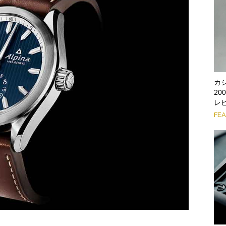
カ
2
レ
FE