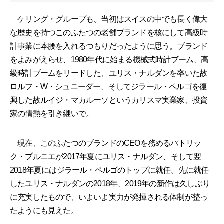
ケリング・グループも、当初はスイスの中でも長く偉大
な歴史を持つこのふたつの老舗ブランドを核にして高級時
計事業に本腰を入れるつもりだったように思う。ブランド
をよみがえらせ、1980年代に始まる機械式時計ブーム、高
級時計ブームをリードした、ユリス・ナルダンを率いた故
ロルフ・W・シュニーダー、そしてジラール・ペルゴを復
興した故ルイジ・マカルーソというカリスマ実業家、投資
家の情熱を引き継いで。
現在、このふたつのブランドのCEOを務めるパトリッ
ク・プルニエが2017年夏にユリス・ナルダン、そして翌
2018年夏にはジラール・ペルゴのトップに就任。先に就任
したユリス・ナルダンの2018年、2019年の新作は久しぶり
に充実したもので、いよいよ実力が発揮される体制が整っ
たようにも見えた。