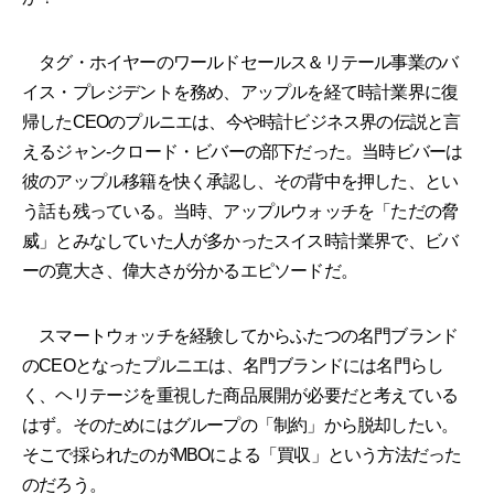
タグ・ホイヤーのワールドセールス＆リテール事業のバ
イス・プレジデントを務め、アップルを経て時計業界に復
帰したCEOのプルニエは、今や時計ビジネス界の伝説と言
えるジャン-クロード・ビバーの部下だった。当時ビバーは
彼のアップル移籍を快く承認し、その背中を押した、とい
う話も残っている。当時、アップルウォッチを「ただの脅
威」とみなしていた人が多かったスイス時計業界で、ビバ
ーの寛大さ、偉大さが分かるエピソードだ。
スマートウォッチを経験してからふたつの名門ブランド
のCEOとなったプルニエは、名門ブランドには名門らし
く、ヘリテージを重視した商品展開が必要だと考えている
はず。そのためにはグループの「制約」から脱却したい。
そこで採られたのがMBOによる「買収」という方法だった
のだろう。