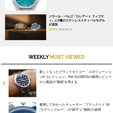
ジラール・ペルゴ「ロレアート フィフテ
ィ」に4種のステンレススティールモデル
が追加
NEWS
2026.06.30
WEEKLY
MOST VIEWED
新しくなったグランドセイコー「エボリューショ
ン9 コレクション」Ref.SLGB015の着用レビュー
から製品の“価値”を考える
1
着用して分かったチューダー「ブラックベイ 54
“ラグーンブルー”」の“保守”と“挑戦”の姿勢