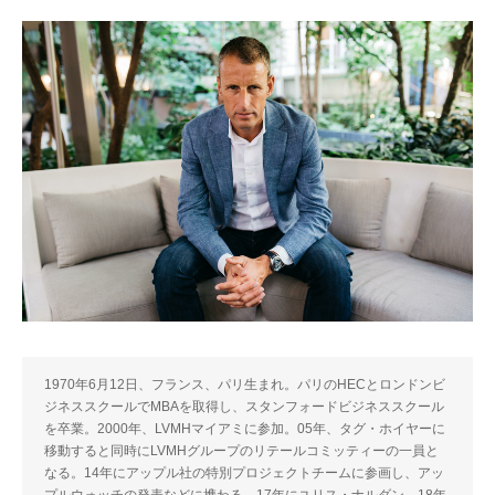
1970年6月12日、フランス、パリ生まれ。パリのHECとロンドンビ
ジネススクールでMBAを取得し、スタンフォードビジネススクール
を卒業。2000年、LVMHマイアミに参加。05年、タグ・ホイヤーに
移動すると同時にLVMHグループのリテールコミッティーの一員と
なる。14年にアップル社の特別プロジェクトチームに参画し、アッ
プルウォッチの発表などに携わる。17年にユリス・ナルダン、18年