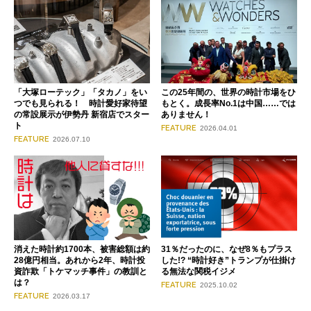
「大塚ローテック」「タカノ」をい
この25年間の、世界の時計市場をひ
つでも見られる！ 時計愛好家待望
もとく。成長率No.1は中国……では
の常設展示が伊勢丹 新宿店でスター
ありません！
ト
FEATURE
2026.04.01
FEATURE
2026.07.10
消えた時計約1700本、被害総額は約
31％だったのに、なぜ8％もプラス
28億円相当。あれから2年、時計投
した!? “時計好き”トランプが仕掛け
資詐欺「トケマッチ事件」の教訓と
る無法な関税イジメ
は？
FEATURE
2025.10.02
FEATURE
2026.03.17