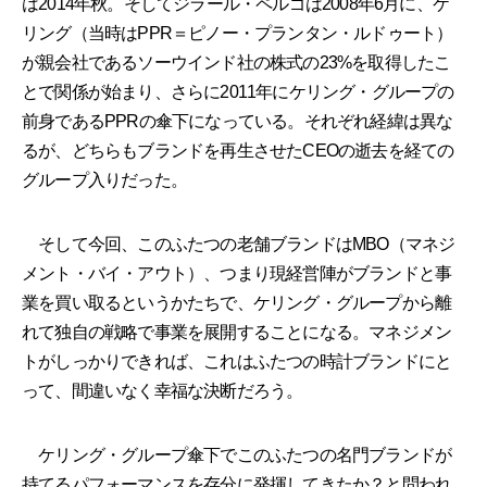
は2014年秋。そしてジラール・ペルゴは2008年6月に、ケ
リング（当時はPPR＝ピノー・プランタン・ルドゥート）
が親会社であるソーウインド社の株式の23%を取得したこ
とで関係が始まり、さらに2011年にケリング・グループの
前身であるPPRの傘下になっている。それぞれ経緯は異な
るが、どちらもブランドを再生させたCEOの逝去を経ての
グループ入りだった。
そして今回、このふたつの老舗ブランドはMBO（マネジ
メント・バイ・アウト）、つまり現経営陣がブランドと事
業を買い取るというかたちで、ケリング・グループから離
れて独自の戦略で事業を展開することになる。マネジメン
トがしっかりできれば、これはふたつの時計ブランドにと
って、間違いなく幸福な決断だろう。
ケリング・グループ傘下でこのふたつの名門ブランドが
持てるパフォーマンスを存分に発揮してきたか？と問われ