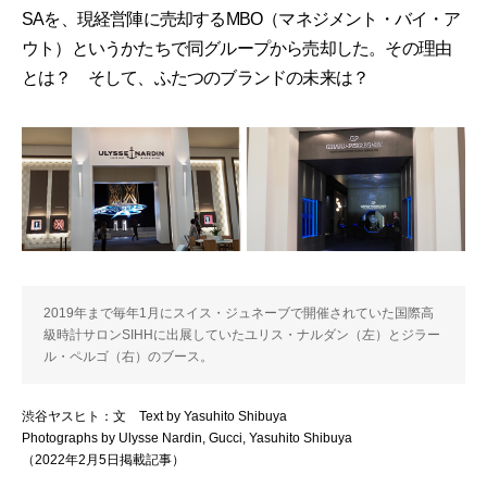
SAを、現経営陣に売却するMBO（マネジメント・バイ・ア
ウト）というかたちで同グループから売却した。その理由
とは？ そして、ふたつのブランドの未来は？
2019年まで毎年1月にスイス・ジュネーブで開催されていた国際高
級時計サロンSIHHに出展していたユリス・ナルダン（左）とジラー
ル・ペルゴ（右）のブース。
渋谷ヤスヒト：文 Text by Yasuhito Shibuya
Photographs by Ulysse Nardin, Gucci, Yasuhito Shibuya
（2022年2月5日掲載記事）