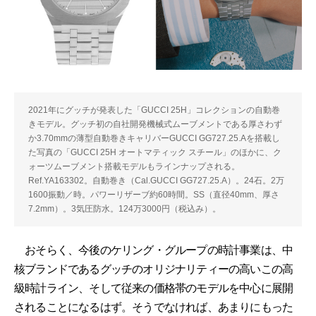
2021年にグッチが発表した「GUCCI 25H」コレクションの自動巻
きモデル。グッチ初の自社開発機械式ムーブメントである厚さわず
か3.70mmの薄型自動巻きキャリバーGUCCI GG727.25.Aを搭載し
た写真の「GUCCI 25H オートマティック スチール」のほかに、ク
ォーツムーブメント搭載モデルもラインナップされる。
Ref.YA163302。自動巻き（Cal.GUCCI GG727.25.A）。24石。2万
1600振動／時。パワーリザーブ約60時間。SS（直径40mm、厚さ
7.2mm）。3気圧防水。124万3000円（税込み）。
おそらく、今後のケリング・グループの時計事業は、中
核ブランドであるグッチのオリジナリティーの高いこの高
級時計ライン、そして従来の価格帯のモデルを中心に展開
されることになるはず。そうでなければ、あまりにもった