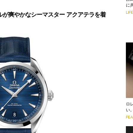
に
LIF
ルが爽やかなシーマスター アクアテラを着
ロ
い
FE