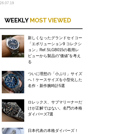
26.07.19
WEEKLY
MOST VIEWED
新しくなったグランドセイコー
「エボリューション9 コレクシ
ョン」Ref.SLGB015の着用レ
ビューから製品の“価値”を考え
る
ついに理想の「小ぶり」サイズ
へ！ケースサイズを小型化した
名作・新作腕時計5選
ロレックス、サブマリーナーだ
けが正解ではない。名門の本格
ダイバーズ7選
日本代表の本格ダイバーズ！