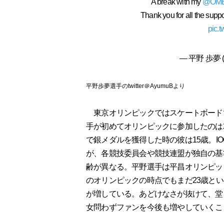
A break with my
@OM
Thank you for all the suppo
pic.t
— 平野 歩夢 (
平野歩夢選手のtwitter＠AyumuBより
東京オリンピックではスケートボード
手が初めてオリンピックに参加したのは
で銀メダルを獲得した時の彼は15歳。I
が、各競技委員会や競技連盟が独自の基
齢が異なる。平野選手は平昌オリンピッ
のオリンピックの時点でもまだ23歳と
が増している。あどけなさが抜けて、堂
女問わずファンを今後も増やしていくこ