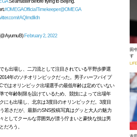
EGA
Seamaster before flying to Beijing.
rt.
#OMEGAOfficialTimekeeper
@OMEGA
witter.com/rAQlmdIkfn
@AyumuB)
February 2, 2022
田
す
LIF
でも出場し、二刀流として注目されている平野歩夢選
2014年のソチオリンピックだった。男子ハーフパイプ
OCではオリンピック出場選手の最低年齢は定めていない
準で年齢制限を設けているため、競技によって出場年
クにも出場し、北京は3度目のオリンピックだ。3度目
いう若さだが、最新のSNS投稿写真はグッと大人の魅力
々としてクールな雰囲気が漂う佇まいと豪快な技は男
とだろう。
吉