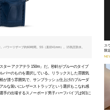
ス
動/時。パワーリザーブ約60時間。SS（直径41mm）。15気圧防水。
限
NE
ー アクアテラ 150m」だ。秒針がブルーのタイプ
ルバーのものを選択している。リラックスした雰囲気
裕が漂う雰囲気で、サンブラッシュ仕上げのブルーダ
アルな装いにレザーストラップという選択もこなれ感
選手の出場するスノーボード男子ハーフパイプは9日に