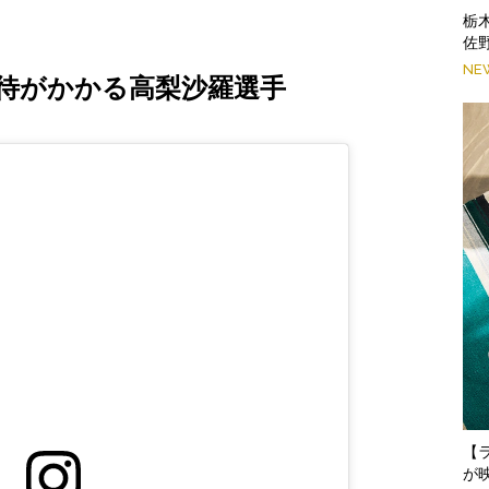
栃
佐
NE
待がかかる高梨沙羅選手
【
が