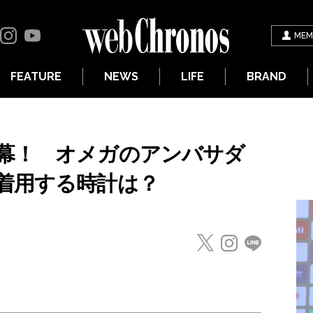
MEM
FEATURE
NEWS
LIFE
BRAND
幕！ オメガのアンバサダ
着用する時計は？