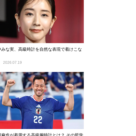
中みな実、高級時計を自然な表現で着けこな
E
2026.07.19
田麻也が着用する高級腕時計とは？ その哲学