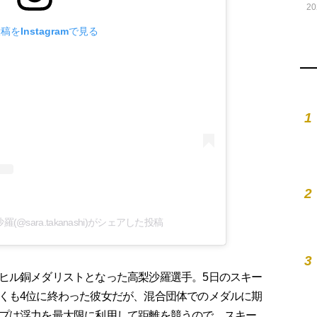
20
稿をInstagramで見る
1
2
 高梨沙羅(@sara.takanashi)がシェアした投稿
3
ヒル銅メダリストとなった高梨沙羅選手。5日のスキー
くも4位に終わった彼女だが、混合団体でのメダルに期
プは浮力を最大限に利用して距離を競うので、スキー