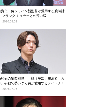
口資仁・侍ジャパン新監督が愛用する腕時計
？ フランク ミュラーとの深い縁
E
2026.08.02
婚発表の亀梨和也！「銭形平次」主演＆「カ
ジ」参戦で勢いづく男が愛用するデイトナ！
E
2026.07.26