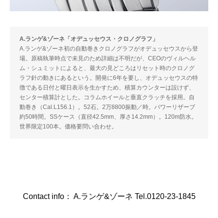
A.ランゲ&ゾーネ「オデュッセウス・クロノグラフ」
A.ランゲ&ゾーネ初の自動巻きクロノグラフがオデュッセウスから登
場。原稿執筆時点で未見のため詳細は不明だが、CEOのヴィルヘル
ム・シュミットによると、最大の見どころはリセット時のクロノグ
ラフ針の動きにあるという。開発に6年を要し、オデュッセウスの特
徴である日付と曜日表示を生かすため、積算カウンターは設けず、
センター積算計とした。コラムホイールと垂直クラッチを採用。自
動巻き（Cal.L156.1）。52石。2万8800振動／時。パワーリザーブ
約50時間。SSケース（直径42.5mm、厚さ14.2mm）。120m防水。
世界限定100本。価格要問い合わせ。
Contact info： A.ランゲ&ゾーネ Tel.0120-23-1845