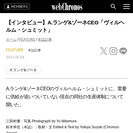
MEMBERS
【インタビュー】A.ランゲ&ゾーネCEO「ヴィルヘ
ルム・シュミット」
ホーム
FEATURE
本誌記事
FEATURE
本誌記事
2023.05.04
A.ランゲ&ゾーネ
A.ランゲ&ゾーネCEOのヴィルヘルム・シュミットに、需要
に供給が追いついていない現在の同社の生産体制について
聞いた。
三田村優：写真 Photograph by Yu Mitamura
鈴木幸也（本誌）：取材・文 Edited & Text by Yukiya Suzuki (Chronos-