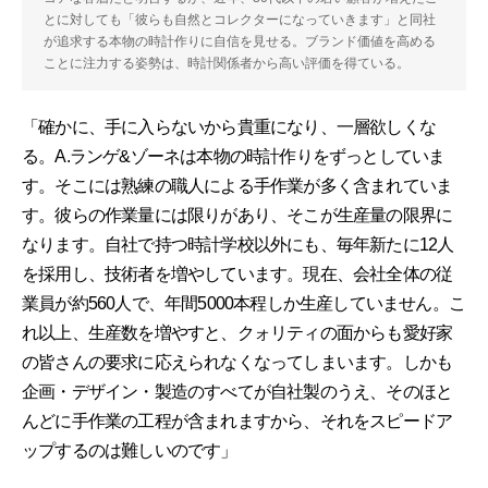
とに対しても「彼らも自然とコレクターになっていきます」と同社
が追求する本物の時計作りに自信を見せる。ブランド価値を高める
ことに注力する姿勢は、時計関係者から高い評価を得ている。
「確かに、手に入らないから貴重になり、一層欲しくな
る。A.ランゲ&ゾーネは本物の時計作りをずっとしていま
す。そこには熟練の職人による手作業が多く含まれていま
す。彼らの作業量には限りがあり、そこが生産量の限界に
なります。自社で持つ時計学校以外にも、毎年新たに12人
を採用し、技術者を増やしています。現在、会社全体の従
業員が約560人で、年間5000本程しか生産していません。こ
れ以上、生産数を増やすと、クォリティの面からも愛好家
の皆さんの要求に応えられなくなってしまいます。しかも
企画・デザイン・製造のすべてが自社製のうえ、そのほと
んどに手作業の工程が含まれますから、それをスピードア
ップするのは難しいのです」