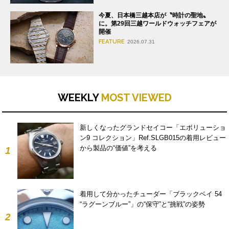
今夏、日本橋三越本店が〝時計の聖地〟
に。第29回三越ワールドウォッチフェアが
開催
FEATURE
2026.07.31
WEEKLY
MOST VIEWED
新しくなったグランドセイコー「エボリューショ
ン9 コレクション」Ref.SLGB015の着用レビュー
から製品の“価値”を考える
1
着用して分かったチューダー「ブラックベイ 54
“ラグーンブルー”」の“保守”と“挑戦”の姿勢
2