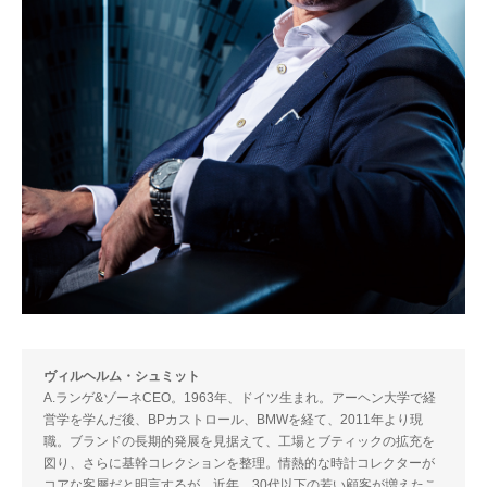
ヴィルヘルム・シュミット
A.ランゲ&ゾーネCEO。1963年、ドイツ生まれ。アーヘン大学で経
営学を学んだ後、BPカストロール、BMWを経て、2011年より現
職。ブランドの長期的発展を見据えて、工場とブティックの拡充を
図り、さらに基幹コレクションを整理。情熱的な時計コレクターが
コアな客層だと明言するが、近年、30代以下の若い顧客が増えたこ