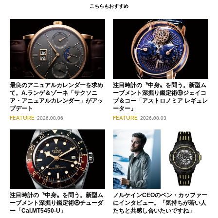
こちらもおすすめ
最良のアニュアルカレンダーを求め
注目時計の〝中身〟を問う。新型ム
て。A.ランゲ＆ゾーネ「サクソニ
ーブメント深掘り鑑定術⑨ジェイコ
ア・アニュアルカレンダー」がアッ
ブ＆コー「アストロノミア レギュレ
プデート
ーター」
FEATURE
FEATURE
2026.08.06
2026.08.03
注目時計の〝中身〟を問う。新型ム
ノルケインCEOのベン・カッファー
ーブメント深掘り鑑定術⑧チューダ
にインタビュー。「気持ちが若い人
ー「Cal.MT5450-U」
たちと共感し合いたいですね」