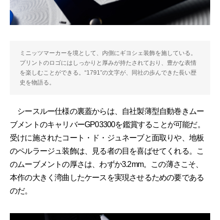
ミニッツマーカーを境として、内側にギヨシェ装飾を施している。
プリントのロゴにはしっかりと厚みが持たされており、豊かな表情
を楽しむことができる。“1791”の文字が、同社の歩んできた長い歴
史を物語る。
シースルー仕様の裏蓋からは、自社製薄型自動巻きムー
ブメントのキャリバーGP03300を鑑賞することが可能だ。
受けに施されたコート・ド・ジュネーブと面取りや、地板
のペルラージュ装飾は、見る者の目を喜ばせてくれる。こ
のムーブメントの厚さは、わずか3.2mm。この薄さこそ、
本作の大きく湾曲したケースを実現させるための要である
のだ。