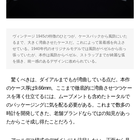
ヴィンテージ 1945の特徴のひとつが、ケースバックから風防にいた
るまで、大きく湾曲させたケースだ。これによって装着感を向上さ
せている。1940年代のオリジナルモデルでは風防がベゼルから出っ
張っていたが、本作は風防からベゼル、ストラップまでが綺麗な弧
を描き、統一感のあるデザインに改められている。
驚くべきは、ダイアルまでもが湾曲している点だ。本作
のケース厚は9.66mm。ここまで徹底的に湾曲させつつケー
スを薄く仕立てるには、ムーブメントも含めたトータルで
のパッケージングに気を配る必要がある。これまで数多の
時計を開発してきた、老舗ブランドならではの知見があっ
たからこそ成し得たことだろう。