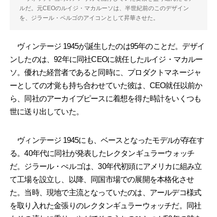
ルだ。元CEOのルイジ・マカルーソは、半世紀前のこのデザイン
を、ジラール・ペルゴのアイコンとして昇華させた。
ヴィンテージ 1945が誕生したのは95年のことだ。デザイ
ンしたのは、92年に同社CEOに就任したルイジ・マカルー
ソ。優れた経営者であると同時に、プロダクトマネージャ
ーとしての才覚も持ち合わせていた彼は、CEO就任以前か
ら、同社のアーカイブピースに着想を得た時計をいくつも
世に送り出していた。
ヴィンテージ 1945にも、ベースとなったモデルが存在す
る。40年代に同社が発表したレクタンギュラーウォッチ
だ。ジラール・ぺルゴは、30年代初頭にアメリカに組み立
て工場を設立し、以降、同国市場での展開を本格化させ
た。当時、現地で主流となっていたのは、アールデコ様式
を取り入れた金張りのレクタンギュラーウォッチだ。同社