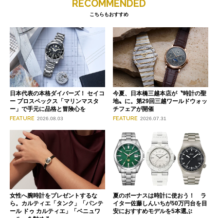
RECOMMENDED
こちらもおすすめ
日本代表の本格ダイバーズ！ セイコ
今夏、日本橋三越本店が〝時計の聖
ー プロスペックス「マリンマスタ
地〟に。第29回三越ワールドウォッ
ー」で手元に品格と冒険心を
チフェアが開催
FEATURE
FEATURE
2026.08.03
2026.07.31
女性へ腕時計をプレゼントするな
夏のボーナスは時計に使おう！ ラ
ら。カルティエ「タンク」「パンテ
イター佐藤しんいちが50万円台を目
ール ドゥ カルティエ」「ベニュワ
安におすすめモデルを5本選ぶ