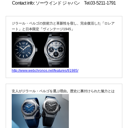
Contact info: ソーウインド ジャパン Tel.03-5211-1791
ジラール・ペルゴの技術力と革新性を宿し、完全復活した「ロレア
ート」と日本限定「ヴィンテージ1945」
http://www.webchronos.net/features/91985/
玄人がジラール・ペルゴを選ぶ理由。歴史に裏付けられた魅力とは