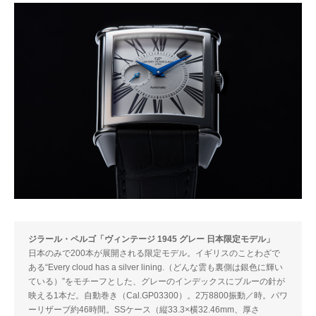
ジラール・ペルゴ「ヴィンテージ 1945 グレー 日本限定モデル」
日本のみで200本が展開される限定モデル。イギリスのことわざで
ある“Every cloud has a silver lining.（どんな雲も裏側は銀色に輝い
ている）”をモチーフとした、グレーのインデックスにブルーの針が
映える1本だ。自動巻き（Cal.GP03300）。2万8800振動／時。パワ
ーリザーブ約46時間。SSケース（縦33.3×横32.46mm、厚さ