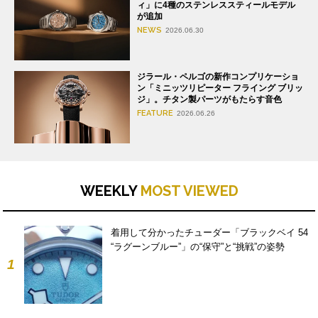
ィ」に4種のステンレススティールモデル
が追加
NEWS
2026.06.30
ジラール・ペルゴの新作コンプリケーショ
ン「ミニッツリピーター フライング ブリッ
ジ」。チタン製パーツがもたらす音色
FEATURE
2026.06.26
WEEKLY
MOST VIEWED
着用して分かったチューダー「ブラックベイ 54
“ラグーンブルー”」の“保守”と“挑戦”の姿勢
1