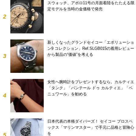
スウォッチ、アポロ11号の月面着陸をたたえる限
定モデルを当時の金価格で発売
2
新しくなったグランドセイコー「エボリューショ
ン9 コレクション」Ref.SLGB015の着用レビュー
から製品の“価値”を考える
3
女性へ腕時計をプレゼントするなら。カルティエ
「タンク」「パンテール ドゥ カルティエ」「ベ
ニュワール」を勧める
4
日本代表の本格ダイバーズ！ セイコー プロスペ
ックス「マリンマスター」で手元に品格と冒険心
を
5