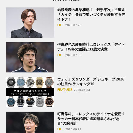
結婚発表の亀梨和也！「銭形平次」主演＆
「カイジ」参戦で勢いづく男が愛用するデ
イトナ！
LIFE
2026.07.26
伊東純也の愛用時計はロレックス「デイト
ナ」！W杯の激闘と33歳の決意
LIFE
2026.07.05
ウォッチズ＆ワンダーズ ジュネーブ 2026
の注目作 ランキング10
FEATURE
2026.06.23
町野修斗、ロレックスのデイトナを愛用？
サッカー日本代表に追加招集された“忍
者”の腕時計
LIFE
2026.06.21