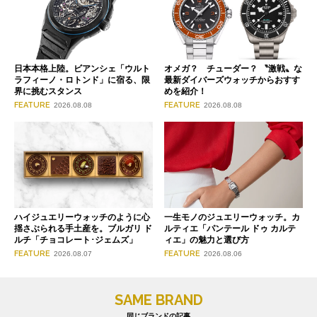
日本本格上陸。ビアンシェ「ウルト
オメガ？ チューダー？ 〝激戦〟な
ラフィーノ・ロトンド」に宿る、限
最新ダイバーズウォッチからおすす
界に挑むスタンス
めを紹介！
FEATURE
FEATURE
2026.08.08
2026.08.08
ハイジュエリーウォッチのように心
一生モノのジュエリーウォッチ。カ
揺さぶられる手土産を。ブルガリ ド
ルティエ「パンテール ドゥ カルテ
ルチ「チョコレート･ジェムズ」
ィエ」の魅力と選び方
FEATURE
FEATURE
2026.08.07
2026.08.06
SAME BRAND
同じブランドの記事