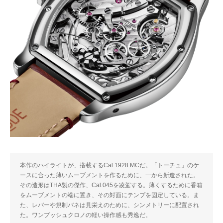
本作のハイライトが、搭載するCal.1928 MCだ。「トーチュ」のケ
ースに合った薄いムーブメントを作るために、一から新造された。
その造形はTHA製の傑作、Cal.045を凌駕する。薄くするために香箱
をムーブメントの端に置き、その対面にテンプを固定している。ま
た、レバーや規制バネは見栄えのために、シンメトリーに配置され
た。ワンプッシュクロノの軽い操作感も秀逸だ。