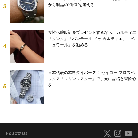
から製品の“価値”を考える
3
女性へ腕時計をプレゼントするなら。カルティエ
「タンク」「パンテール ドゥ カルティエ」「ベ
ニュワール」を勧める
4
日本代表の本格ダイバーズ！ セイコー プロスペ
ックス「マリンマスター」で手元に品格と冒険心
を
5
Follow Us