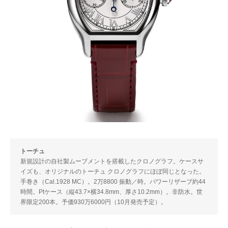
トーチュ
新規設計の自社製ムーブメントを搭載したクロノグラフ。ケースサ
イズも、オリジナルのトーチュ クロノグラフにほぼ同じとなった。
手巻き（Cal.1928 MC）。2万8800 振動／時。パワーリザーブ約44
時間。Ptケース（縦43.7×横34.8mm、厚さ10.2mm）。非防水。世
界限定200本。予価930万6000円（10月発売予定）。