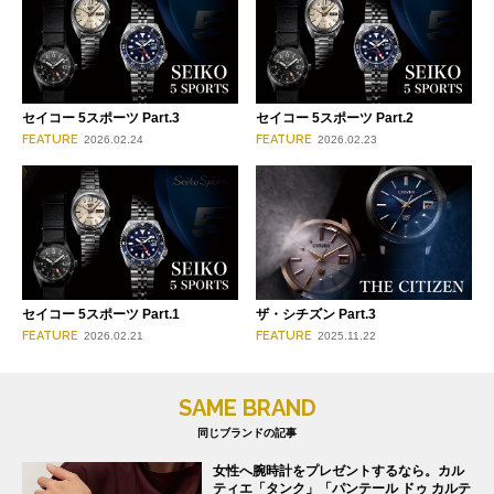
セイコー 5スポーツ Part.3
セイコー 5スポーツ Part.2
FEATURE
FEATURE
2026.02.24
2026.02.23
セイコー 5スポーツ Part.1
ザ・シチズン Part.3
FEATURE
FEATURE
2026.02.21
2025.11.22
SAME BRAND
同じブランドの記事
女性へ腕時計をプレゼントするなら。カル
ティエ「タンク」「パンテール ドゥ カルテ