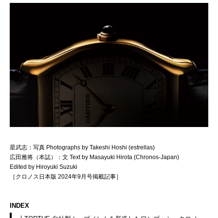
星武志：写真 Photographs by Takeshi Hoshi (estrellas)
広田雅将（本誌）：文 Text by Masayuki Hirota (Chronos-Japan)
Edited by Hiroyuki Suzuki
［クロノス日本版 2024年9月号掲載記事］
INDEX