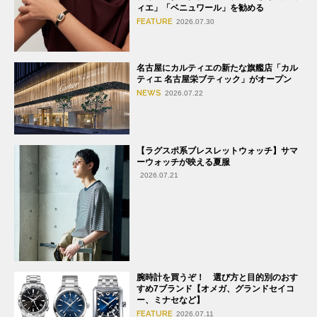
ィエ」「ベニュワール」を勧める
FEATURE
2026.07.30
名古屋にカルティエの新たな旗艦店「カル
ティエ 名古屋栄ブティック」がオープン
NEWS
2026.07.22
【ラグスポ系ブレスレットウォッチ】サマ
ーウォッチが映える夏服
2026.07.21
腕時計を買うぞ！ 選び方と目的別のおす
すめ7ブランド【オメガ、グランドセイコ
ー、ミナセなど】
FEATURE
2026.07.11