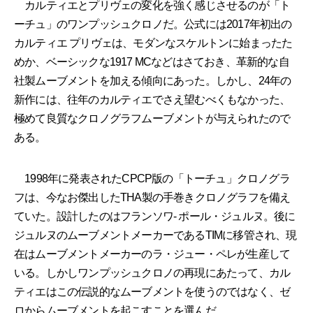
カルティエとプリヴェの変化を強く感じさせるのが「ト
ーチュ」のワンプッシュクロノだ。公式には2017年初出の
カルティエ プリヴェは、モダンなスケルトンに始まったた
めか、ベーシックな1917 MCなどはさておき、革新的な自
社製ムーブメントを加える傾向にあった。しかし、24年の
新作には、往年のカルティエでさえ望むべくもなかった、
極めて良質なクロノグラフムーブメントが与えられたので
ある。
1998年に発表されたCPCP版の「トーチュ」クロノグラ
フは、今なお傑出したTHA製の手巻きクロノグラフを備え
ていた。設計したのはフランソワ- ポール・ジュルヌ。後に
ジュルヌのムーブメントメーカーであるTIMに移管され、現
在はムーブメントメーカーのラ・ジュー・ペレが生産して
いる。しかしワンプッシュクロノの再現にあたって、カル
ティエはこの伝説的なムーブメントを使うのではなく、ゼ
ロからムーブメントを起こすことを選んだ。