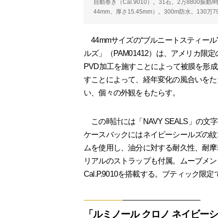
自動巻き（Cal.9010）。31石。2万880
44mm、厚さ15.45mm）。300m防水。13
44mmサイズの“ブルニートスティール
ルズ」（PAM01412）は、アメリカ
PVD加工を施すことによって被膜を形
すことによって、経年変化の風合いをた
い、個々の外観をもたらす。
この時計には「NAVY SEALS」の
ケースバックにはネイビーシールズの紋
ムを使用し、油分に対する耐久性、耐摩
リアルのストラップも付属。ムーブメン
Cal.P.9010を搭載する。ブティック限
「ルミノール クロノ ネイビー