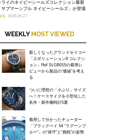
ネライのネイビーシールズコレクション最新
「サブマーシブル ネイビーシールズ」が登場
WS
2026.06.27
WEEKLY
MOST VIEWED
新しくなったグランドセイコー
「エボリューション9 コレクシ
ョン」Ref.SLGB015の着用レ
ビューから製品の“価値”を考え
る
ついに理想の「小ぶり」サイズ
へ！ケースサイズを小型化した
名作・新作腕時計5選
着用して分かったチューダー
「ブラックベイ 54 “ラグーンブ
ルー”」の“保守”と“挑戦”の姿勢