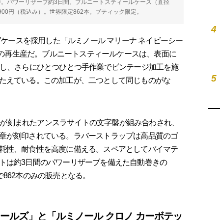
0振動/時。パワーリザーブ約3日間。ブルニートスティールケース（直径
0万7900円（税込み）。世界限定862本。ブティック限定。
4
”ケースを採用した「ルミノール マリーナ ネイビーシー
限定の再生産だ。ブルニートスティールケースは、表面に
成し、さらにひとつひとつ手作業でビンテージ加工を施
5
たえている。この加工が、二つとして同じものがな
文字が刻まれたアンスラサイトの文字盤が組み合わされ、
章が刻印されている。ラバーストラップは高品質のゴ
耗性、耐食性を高度に備える。スペアとしてバイマテ
トは約3日間のパワーリザーブを備えた自動巻きの
定で862本のみの販売となる。
シールズ」と「ルミノール クロノ カーボテッ