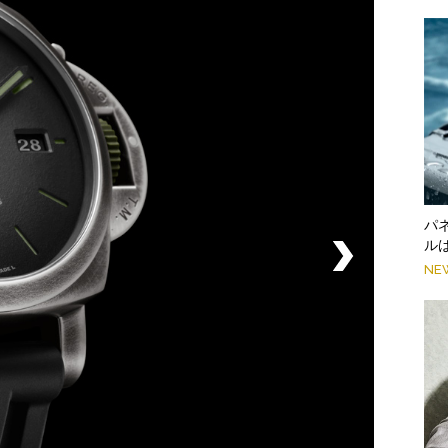
パ
ル
NE