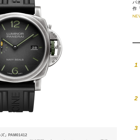
パ
作
NE
1
2
3
」PAM01412