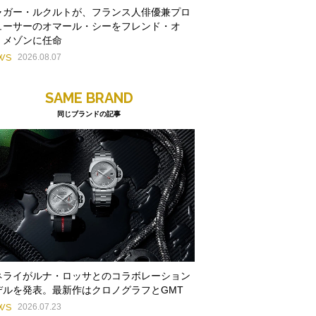
ャガー・ルクルトが、フランス人俳優兼プロ
ューサーのオマール・シーをフレンド・オ
・メゾンに任命
WS
2026.08.07
SAME BRAND
同じブランドの記事
ネライがルナ・ロッサとのコラボレーション
デルを発表。最新作はクロノグラフとGMT
WS
2026.07.23