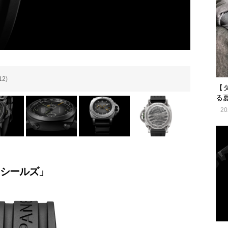
2)
ルミノー
【
る
20
ーシールズ」