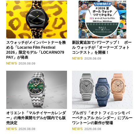
スウォッチがメインパートナーを務
新設賞追加でパワーアップ！ ボー
める「Locarno Film Festival
ル ウォッチが「オーナーズ フォト
2026」限定モデル「LOCARNO79
コンテスト」を開催！
PAY」が発表
NEWS
2026.08.09
NEWS
2026.08.09
オリエント「マルチイヤーカレンダ
ブルガリ「オクト フィニッシモ パ
ー」の海外展開モデルが国内でも販
ーペチュアル カレンダー」にブルー
売決定
ワントーンの新作が登場
NEWS
NEWS
2026.08.08
2026.08.08