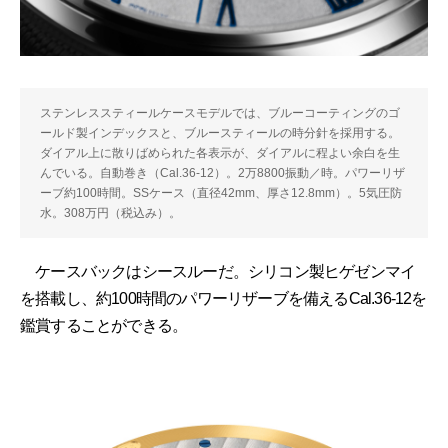
ステンレススティールケースモデルでは、ブルーコーティングのゴ
ールド製インデックスと、ブルースティールの時分針を採用する。
ダイアル上に散りばめられた各表示が、ダイアルに程よい余白を生
んでいる。自動巻き（Cal.36-12）。2万8800振動／時。パワーリザ
ーブ約100時間。SSケース（直径42mm、厚さ12.8mm）。5気圧防
水。308万円（税込み）。
ケースバックはシースルーだ。シリコン製ヒゲゼンマイ
を搭載し、約100時間のパワーリザーブを備えるCal.36-12を
鑑賞することができる。