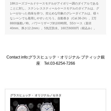
18Kローズゴールドケースモデルがアイボリー調のダイアルである
ことに対し、ステンレススティールケースモデルのダイアルは、グ
レーがかった色味を持つ。控えめな印象のグレーダイアルは、様々
なシーンでも着用しやすいだろう。自動巻き（Cal.36-24）。2万
8800振動／時。パワーリザーブ約100時間。SSケース（直径
40mm、厚さ12.2mm）。5気圧防水。160万6000円（税込み）。
Contact info:グラスヒュッテ・オリジナル ブティック銀
座 Tel.03-6254-7266
グラスヒュッテ・ オリジナル／セネタ