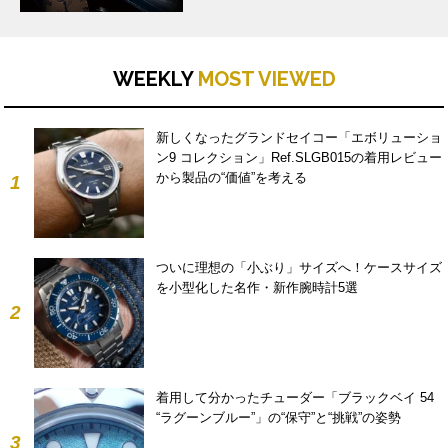
WEEKLY
MOST VIEWED
新しくなったグランドセイコー「エボリューショ
ン9 コレクション」Ref.SLGB015の着用レビュー
から製品の“価値”を考える
1
ついに理想の「小ぶり」サイズへ！ケースサイズ
を小型化した名作・新作腕時計5選
2
着用して分かったチューダー「ブラックベイ 54
“ラグーンブルー”」の“保守”と“挑戦”の姿勢
3