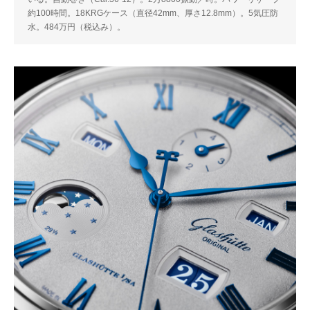
約100時間。18KRGケース（直径42mm、厚さ12.8mm）。5気圧防
水。484万円（税込み）。