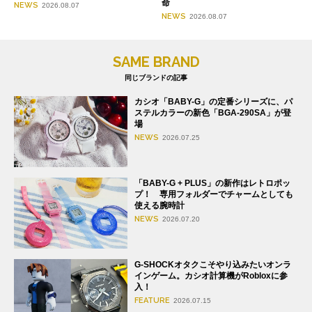
命
NEWS
2026.08.07
NEWS
2026.08.07
SAME BRAND
同じブランドの記事
カシオ「BABY-G」の定番シリーズに、パ
ステルカラーの新色「BGA-290SA」が登
場
NEWS
2026.07.25
「BABY-G + PLUS」の新作はレトロポッ
プ！ 専用フォルダーでチャームとしても
使える腕時計
NEWS
2026.07.20
G-SHOCKオタクこそやり込みたいオンラ
インゲーム。カシオ計算機がRobloxに参
入！
FEATURE
2026.07.15