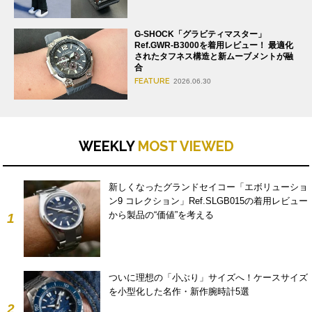
G-SHOCK「グラビティマスター」
Ref.GWR-B3000を着用レビュー！ 最適化
されたタフネス構造と新ムーブメントが融
合
FEATURE
2026.06.30
WEEKLY
MOST VIEWED
新しくなったグランドセイコー「エボリューショ
ン9 コレクション」Ref.SLGB015の着用レビュー
から製品の“価値”を考える
1
ついに理想の「小ぶり」サイズへ！ケースサイズ
を小型化した名作・新作腕時計5選
2