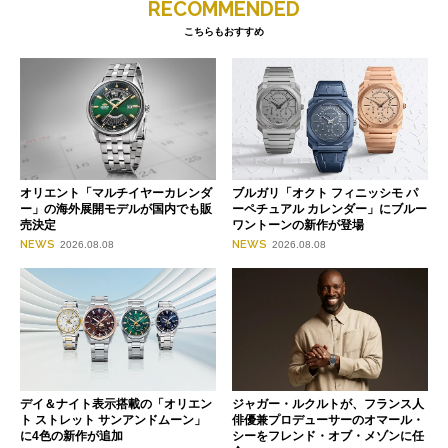
RECOMMENDED
こちらもおすすめ
オリエント「マルチイヤーカレンダ
ブルガリ「オクト フィニッシモ パ
ー」の海外展開モデルが国内でも販
ーペチュアル カレンダー」にブルー
売決定
ワントーンの新作が登場
NEWS
NEWS
2026.08.08
2026.08.08
デイ＆ナイト表示搭載の「オリエン
ジャガー・ルクルトが、フランス人
ト ストレット サンアンドムーン」
俳優兼プロデューサーのオマール・
に4色の新作が追加
シーをフレンド・オブ・メゾンに任