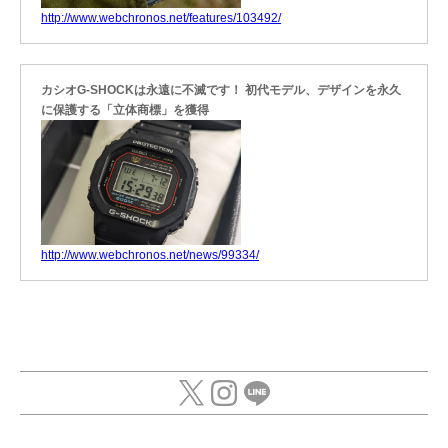
http://www.webchronos.net/features/103492/
カシオG-SHOCKは永遠に不滅です！ 初代モデル、デザインを永久
に保護する「立体商標」を獲得
http://www.webchronos.net/news/99334/