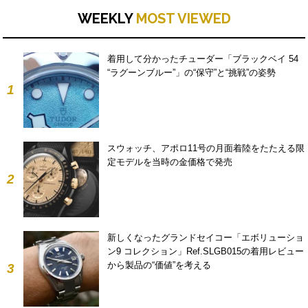
WEEKLY
MOST VIEWED
着用して分かったチューダー「ブラックベイ 54
“ラグーンブルー”」の“保守”と“挑戦”の姿勢
1
スウォッチ、アポロ11号の月面着陸をたたえる限
定モデルを当時の金価格で発売
2
新しくなったグランドセイコー「エボリューショ
ン9 コレクション」Ref.SLGB015の着用レビュー
から製品の“価値”を考える
3