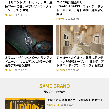
「オリエント ストレット」より、直
スイス時計協会FH、
径32mmの使いやすいソーラークォ
「WATCH.SWISS（ウォッチ・ドッ
ーツモデルが登場
ト・スイス）」を日本橋三越本店で
開催
NEWS
2026.08.06
NEWS
2026.08.06
オリエントが「バンビーノ サンアン
ジャガー・ルクルト、銀座に新ブテ
ドムーン」にニュアンスカラーの新
ィックを移転オープン！ 日本初「ア
色モデル2種を追加
トリエ・ド・アントワーヌ」も開設
NEWS
NEWS
2026.08.05
2026.08.05
SAME BRAND
同じブランドの記事
クロノス日本版 9月号（Vol.126）発売中！
FEATURE
2026.08.06