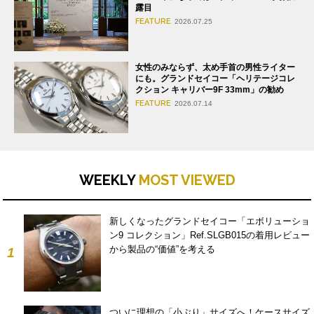
露目
FEATURE
2026.07.25
女性のみならず、太め手首の男性ライター
にも。グランドセイコー「ヘリテージコレ
クション キャリバー9F 33mm」の勧め
FEATURE
2026.07.14
WEEKLY
MOST VIEWED
新しくなったグランドセイコー「エボリューショ
ン9 コレクション」Ref.SLGB015の着用レビュー
から製品の“価値”を考える
1
ついに理想の「小ぶり」サイズへ！ケースサイズ