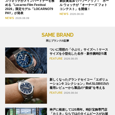
スウォッチがメインパートナーを務
新設賞追加でパワーアップ！ ボー
める「Locarno Film Festival
ル ウォッチが「オーナーズ フォト
2026」限定モデル「LOCARNO79
コンテスト」を開催！
PAY」が発表
NEWS
2026.08.09
NEWS
2026.08.09
SAME BRAND
同じブランドの記事
ついに理想の「小ぶり」サイズへ！ケース
サイズを小型化した名作・新作腕時計5選
FEATURE
2026.08.05
新しくなったグランドセイコー「エボリュ
ーション9 コレクション」Ref.SLGB015の
着用レビューから製品の“価値”を考える
FEATURE
2026.08.04
神戸に根差して120周年。時計宝飾専門店
「カミネ」ならではのタイムピースがお披