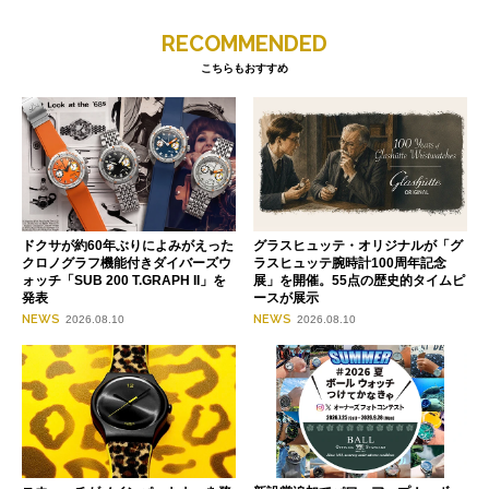
RECOMMENDED
こちらもおすすめ
ドクサが約60年ぶりによみがえった
グラスヒュッテ・オリジナルが「グ
クロノグラフ機能付きダイバーズウ
ラスヒュッテ腕時計100周年記念
ォッチ「SUB 200 T.GRAPH II」を
展」を開催。55点の歴史的タイムピ
発表
ースが展示
NEWS
NEWS
2026.08.10
2026.08.10