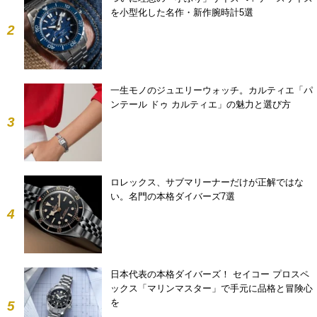
を小型化した名作・新作腕時計5選
2
一生モノのジュエリーウォッチ。カルティエ「パ
ンテール ドゥ カルティエ」の魅力と選び方
3
ロレックス、サブマリーナーだけが正解ではな
い。名門の本格ダイバーズ7選
4
日本代表の本格ダイバーズ！ セイコー プロスペ
ックス「マリンマスター」で手元に品格と冒険心
を
5