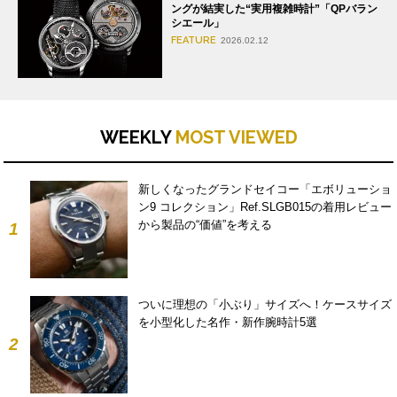
ングが結実した“実用複雑時計”「QPバラン
シエール」
FEATURE
2026.02.12
WEEKLY
MOST VIEWED
新しくなったグランドセイコー「エボリューショ
ン9 コレクション」Ref.SLGB015の着用レビュー
から製品の“価値”を考える
1
ついに理想の「小ぶり」サイズへ！ケースサイズ
を小型化した名作・新作腕時計5選
2