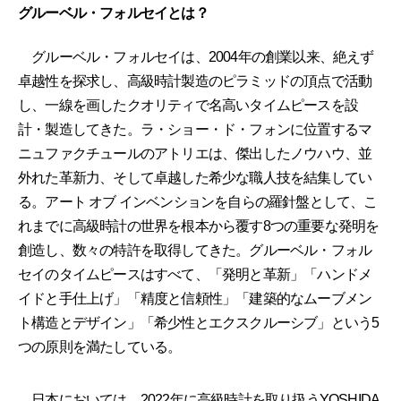
グルーベル・フォルセイとは？
グルーベル・フォルセイは、2004年の創業以来、絶えず
卓越性を探求し、高級時計製造のピラミッドの頂点で活動
し、一線を画したクオリティで名高いタイムピースを設
計・製造してきた。ラ・ショー・ド・フォンに位置するマ
ニュファクチュールのアトリエは、傑出したノウハウ、並
外れた革新力、そして卓越した希少な職人技を結集してい
る。アート オブ インベンションを自らの羅針盤として、こ
れまでに高級時計の世界を根本から覆す8つの重要な発明を
創造し、数々の特許を取得してきた。グルーベル・フォル
セイのタイムピースはすべて、「発明と革新」「ハンドメ
イドと手仕上げ」「精度と信頼性」「建築的なムーブメン
ト構造とデザイン」「希少性とエクスクルーシブ」という5
つの原則を満たしている。
日本においては、2022年に高級時計を取り扱うYOSHIDA