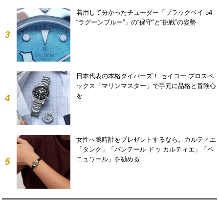
着用して分かったチューダー「ブラックベイ 54
“ラグーンブルー”」の“保守”と“挑戦”の姿勢
3
日本代表の本格ダイバーズ！ セイコー プロスペ
ックス「マリンマスター」で手元に品格と冒険心
を
4
女性へ腕時計をプレゼントするなら。カルティエ
「タンク」「パンテール ドゥ カルティエ」「ベ
ニュワール」を勧める
5