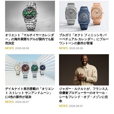
オリエント「マルチイヤーカレンダ
ブルガリ「オクト フィニッシモ パ
ー」の海外展開モデルが国内でも販
ーペチュアル カレンダー」にブルー
売決定
ワントーンの新作が登場
NEWS
NEWS
2026.08.08
2026.08.08
デイ＆ナイト表示搭載の「オリエン
ジャガー・ルクルトが、フランス人
ト ストレット サンアンドムーン」
俳優兼プロデューサーのオマール・
に4色の新作が追加
シーをフレンド・オブ・メゾンに任
命
NEWS
2026.08.07
NEWS
2026.08.07