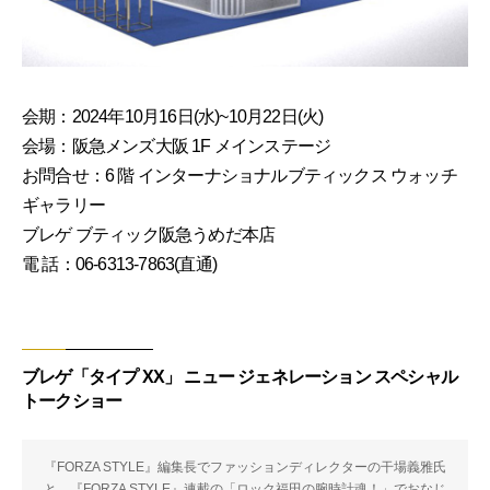
会期：2024年10月16日(水)~10月22日(火)
会場：阪急メンズ大阪 1F メインステージ
お問合せ：6 階 インターナショナルブティックス ウォッチ
ギャラリー
ブレゲ ブティック阪急うめだ本店
電 話：06-6313-7863(直通)
ブレゲ「タイプ XX」 ニュー ジェネレーション スペシャル
トークショー
『FORZA STYLE』編集長でファッションディレクターの干場義雅氏
と、『FORZA STYLE』連載の「ロック福田の腕時計魂！」でおなじ