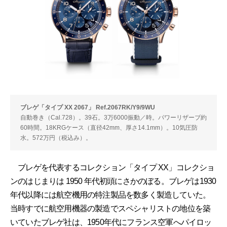
ブレゲ「タイプ XX 2067」 Ref.2067RK/Y9/9WU
自動巻き（Cal.728）。39石。3万6000振動／時。パワーリザーブ約
60時間。18KRGケース（直径42mm、厚さ14.1mm）。10気圧防
水。572万円（税込み）。
ブレゲを代表するコレクション「タイプ XX」コレクショ
ンのはじまりは 1950 年代初頭にさかのぼる。ブレゲは1930
年代以降には航空機用の特注製品を数多く製造していた。
当時すでに航空用機器の製造でスペシャリストの地位を築
いていたブレゲ社は、1950年代にフランス空軍へパイロッ