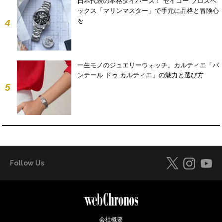
日本代表の本格ダイバーズ！ セイコー プロスペ
ックス「マリンマスター」で手元に品格と冒険心
を
4
一生モノのジュエリーウォッチ。カルティエ「パ
ンテール ドゥ カルティエ」の魅力と選び方
5
Follow Us
会社概要