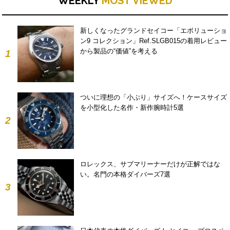
WEEKLY
MOST VIEWED
新しくなったグランドセイコー「エボリューショ
ン9 コレクション」Ref.SLGB015の着用レビュー
から製品の“価値”を考える
1
ついに理想の「小ぶり」サイズへ！ケースサイズ
を小型化した名作・新作腕時計5選
2
ロレックス、サブマリーナーだけが正解ではな
い。名門の本格ダイバーズ7選
3