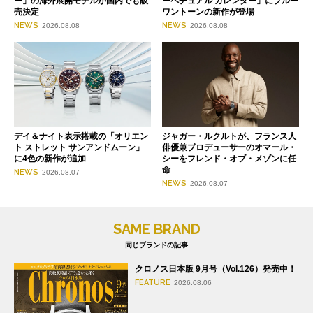
ー」の海外展開モデルが国内でも販
ーペチュアル カレンダー」にブルー
売決定
ワントーンの新作が登場
NEWS
NEWS
2026.08.08
2026.08.08
デイ＆ナイト表示搭載の「オリエン
ジャガー・ルクルトが、フランス人
ト ストレット サンアンドムーン」
俳優兼プロデューサーのオマール・
に4色の新作が追加
シーをフレンド・オブ・メゾンに任
命
NEWS
2026.08.07
NEWS
2026.08.07
SAME BRAND
同じブランドの記事
クロノス日本版 9月号（Vol.126）発売中！
FEATURE
2026.08.06