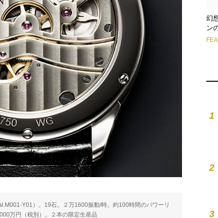
幻
ン
FE
1
2
.M001-Y01）。19石。２万1600振動/時。約100時間のパワーリ
3
。1000万円（税別）。２本の限定生産品