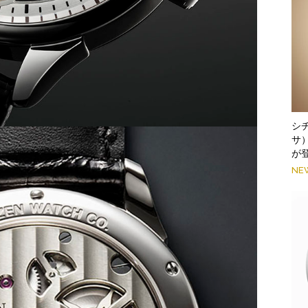
シ
サ
が
NE