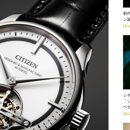
初
ン
FE
シ
「
ベ
NE