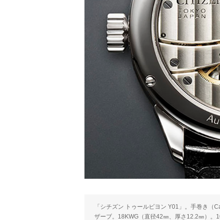
「シチズン トゥールビヨン Y01」。手巻き（Cal
ザーブ。18KWG（直径42㎜、厚さ12.2㎜）