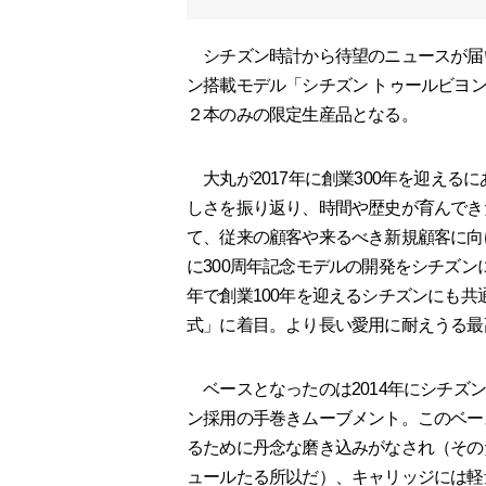
シチズン時計から待望のニュースが届い
ン搭載モデル「シチズン トゥールビヨン
２本のみの限定生産品となる。
大丸が2017年に創業300年を迎える
しさを振り返り、時間や歴史が育んでき
て、従来の顧客や来るべき新規顧客に向
に300周年記念モデルの開発をシチズン
年で創業100年を迎えるシチズンにも
式」に着目。より長い愛用に耐えうる最
ベースとなったのは2014年にシチズ
ン採用の手巻きムーブメント。このベー
るために丹念な磨き込みがなされ（その
ュールたる所以だ）、キャリッジには軽