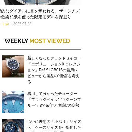
想的なダイアルに目を奪われる。ザ・シチズ
の藍染和紙を使った限定モデルを深掘り
ATURE
2026.07.28
WEEKLY
MOST VIEWED
新しくなったグランドセイコー
「エボリューション9 コレクシ
ョン」Ref.SLGB015の着用レ
ビューから製品の“価値”を考え
る
着用して分かったチューダー
「ブラックベイ 54 “ラグーンブ
ルー”」の“保守”と“挑戦”の姿勢
ついに理想の「小ぶり」サイズ
へ！ケースサイズを小型化した