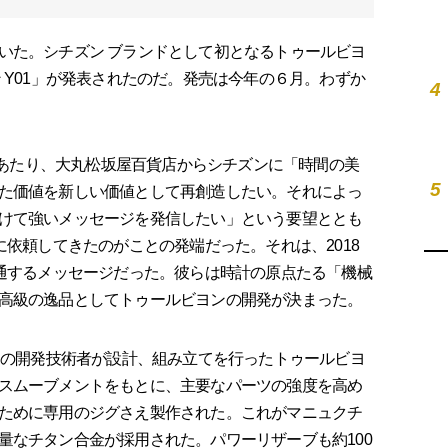
た。シチズン ブランドとして初となるトゥールビヨ
 Y01」が発表されたのだ。発売は今年の６月。わずか
4
にあたり、大丸松坂屋百貨店からシチズンに「時間の美
5
た価値を新しい価値として再創造したい。それによっ
けて強いメッセージを発信したい」という要望ととも
に依頼してきたのがことの発端だった。それは、2018
共通するメッセージだった。彼らは時計の原点たる「機械
高級の逸品としてトゥールビヨンの開発が決まった。
ンの開発技術者が設計、組み立てを行ったトゥールビヨ
スムーブメントをもとに、主要なパーツの強度を高め
ために専用のジグさえ製作された。これがマニュクチ
量なチタン合金が採用された。パワーリザーブも約100