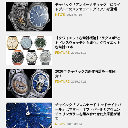
チャペック「アンタークティック」にライ
トブルーのメテオライトダイアルが登場
NEWS
2026.07.16
【クワイエットな時計概論】“ラグスポ”と
もドレスウォッチとも違う。クワイエット
な時計21本
FEATURE
2026.05.18
2026年 チャペックの新作時計を一挙紹
介！
FEATURE
2026.04.21
チャペック「プロムナード ミッドナイトパ
ール」はマザー・オブ・パールとアヴェン
チュリンガラスを組み合わせた文字盤が魅
力
NEWS
2026.03.24