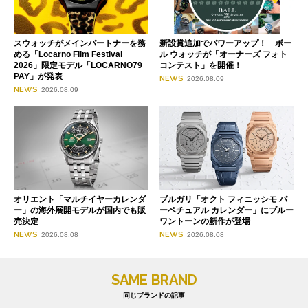
スウォッチがメインパートナーを務
新設賞追加でパワーアップ！ ボー
める「Locarno Film Festival
ル ウォッチが「オーナーズ フォト
2026」限定モデル「LOCARNO79
コンテスト」を開催！
PAY」が発表
NEWS
2026.08.09
NEWS
2026.08.09
オリエント「マルチイヤーカレンダ
ブルガリ「オクト フィニッシモ パ
ー」の海外展開モデルが国内でも販
ーペチュアル カレンダー」にブルー
売決定
ワントーンの新作が登場
NEWS
NEWS
2026.08.08
2026.08.08
SAME BRAND
同じブランドの記事