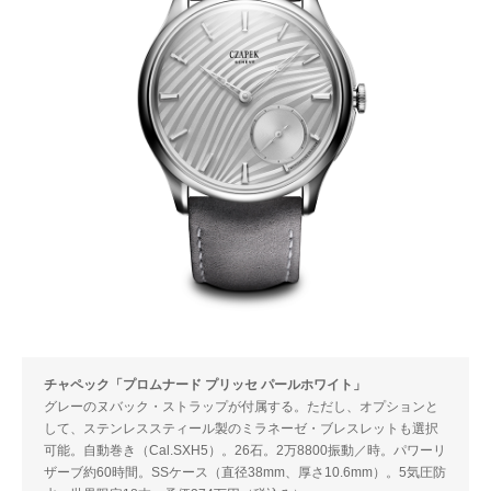
チャペック「プロムナード プリッセ パールホワイト」
グレーのヌバック・ストラップが付属する。ただし、オプションと
して、ステンレススティール製のミラネーゼ・ブレスレットも選択
可能。自動巻き（Cal.SXH5）。26石。2万8800振動／時。パワーリ
ザーブ約60時間。SSケース（直径38mm、厚さ10.6mm）。5気圧防