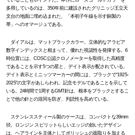
多用しているのは、350年前に建設されたグリニッジ王立天
文台の地面に埋め込まれた、「本初子午線を示す銅製の
帯」へのオマージュである。
ダイアルは、マットブラックカラー。立体的なアラビア
数字インデックスと相まって、優れた視認性を発揮する。6
時位置には、COSC公認クロノメーターを取得した高精度
であることを示す5つの星と、デイト表示が配されている。
デイト表示とミニッツマーカーの間には、ブラックで“1925-
2025”の文字があしらわれ、記念モデルであることを示して
いる。24時間で1周するGMT針は、根本をブラックとするこ
とで他の針との混同を防ぎ、判読性を高めている。
ステンレススティール製のケースは、コンパクトな39mm
径。ロンジン スピリットらしいエッジの効いたデザイン
は、ヘアラインを主体としてポリッシュの面取りを加える