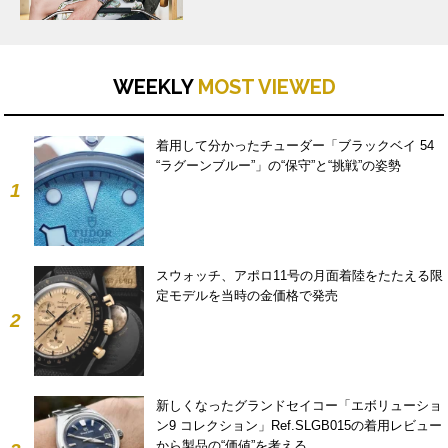
WEEKLY
MOST VIEWED
着用して分かったチューダー「ブラックベイ 54
“ラグーンブルー”」の“保守”と“挑戦”の姿勢
1
スウォッチ、アポロ11号の月面着陸をたたえる限
定モデルを当時の金価格で発売
2
新しくなったグランドセイコー「エボリューショ
ン9 コレクション」Ref.SLGB015の着用レビュー
から製品の“価値”を考える