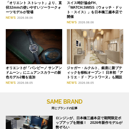
「オリエント ストレット」より、直
スイス時計協会FH、
径32mmの使いやすいソーラークォ
「WATCH.SWISS（ウォッチ・ドッ
ーツモデルが登場
ト・スイス）」を日本橋三越本店で
開催
NEWS
2026.08.06
NEWS
2026.08.06
オリエントが「バンビーノ サンアン
ジャガー・ルクルト、銀座に新ブテ
ドムーン」にニュアンスカラーの新
ィックを移転オープン！ 日本初「ア
色モデル2種を追加
トリエ・ド・アントワーヌ」も開設
NEWS
NEWS
2026.08.05
2026.08.05
SAME BRAND
同じブランドの記事
ロンジンが、日本橋三越本店で期間限定ポ
ップアップを開催！ 2026年新作モデルが
勢ぞろい