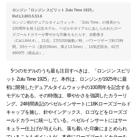
ロンジン「ロンジン スピリット Zulu Time 1925」
Ref.L3.803.5.53.6
ロンジン初のデュアルタイムウォッチ、「Zulu Time」の発表から
100周年を祝う記念モデル。ベゼルやダイアルにあしらわれたロー
ズゴールドカラーが華やかな印象をもたらす。自動巻き
（Cal.L844.4）。21石。2万5200振動／時。パワーリザーブ約72時
間。SSケース（直径39mm、厚さ13.5mm）。10気圧防水。62万
4800円（税込み）。
5つのモデルのうち最も注目すべきは、「ロンジン スピリ
ット Zulu Time 1925」だ。本作は、ロンジンが1925年に最
初に開発したデュアルタイムウォッチの100周年を記念する
モデルである。その特徴は、華やかさを強調したカラーリ
ング。24時間表記のベゼルインサートに18Kローズゴールド
キャップを施し、針やインデックス、ロゴなどをローズゴ
ールドカラーに統一している。ベゼルインサートにはサー
キュラー仕上げが与えられ、落ち着いた印象にまとめられ
ていることもポイントだ。本作にローズゴールドカラーを